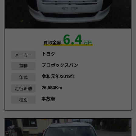
6.4
買取金額
万円
トヨタ
メーカー
プロボックスバン
車種
令和元年/2019年
年式
26,584Km
走行距離
事故車
種別