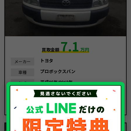
7.1
買取金額
万円
トヨタ
メーカー
プロボックスバン
車種
平成25年/2013年
年式
100,334Km
走行距離
事故車
種別