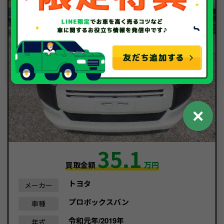
✕
35.1
買取金額
万円
トヨタ
メーカー
プロボックスバン
車種
令和元年/2019年
年式