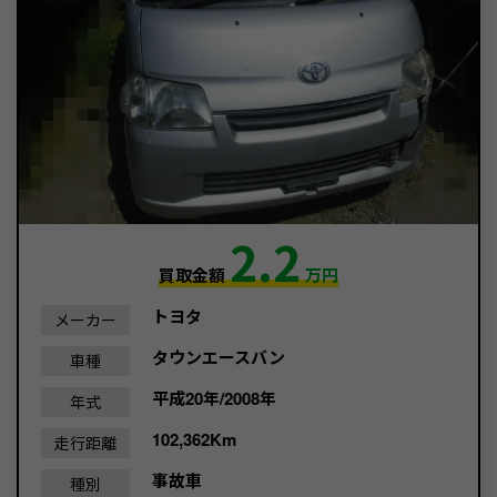
2.2
買取金額
万円
トヨタ
メーカー
タウンエースバン
車種
平成20年/2008年
年式
102,362Km
走行距離
事故車
種別