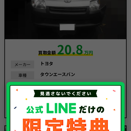
20.8
買取金額
万円
トヨタ
メーカー
タウンエースバン
車種
平成29年/2017年
年式
39,515Km
走行距離
事故車
種別