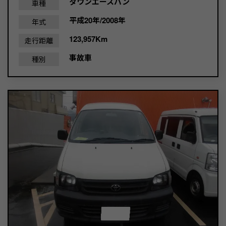
タウンエースバン
車種
平成20年/2008年
年式
123,957Km
走行距離
事故車
種別