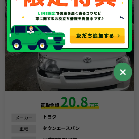
✕
20.8
買取金額
万円
トヨタ
メーカー
タウンエースバン
車種