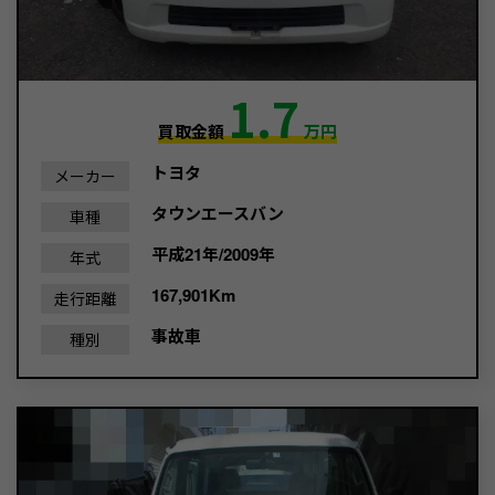
1.7
買取金額
万円
トヨタ
メーカー
タウンエースバン
車種
平成21年/2009年
年式
167,901Km
走行距離
事故車
種別