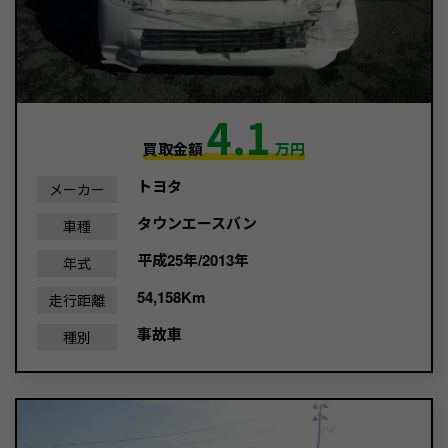
4.1
買取金額
万円
トヨタ
メーカー
タウンエースバン
車種
平成25年/2013年
年式
54,158Km
走行距離
事故車
種別