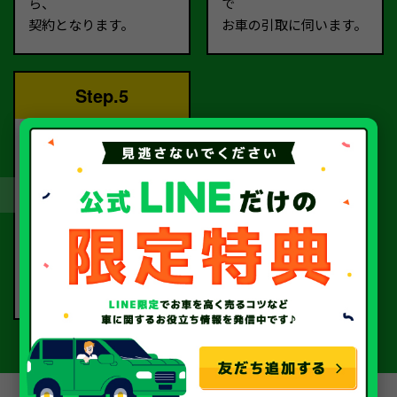
ら、
で
契約となります。
お車の引取に伺います。
Step.5
完了！
書類手続きを経て、
当社から指定口座へ
お振込いたします。