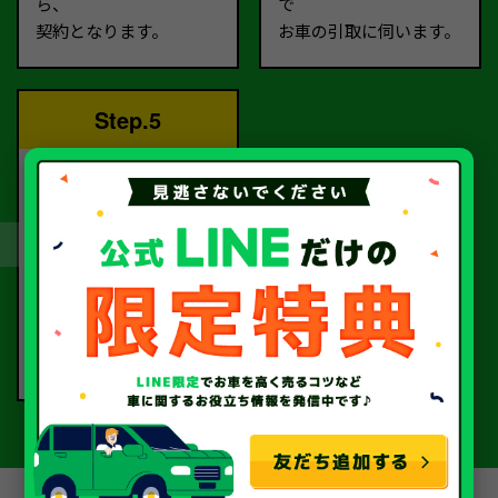
ら、
で
契約となります。
お車の引取に伺います。
Step.5
完了！
書類手続きを経て、
当社から指定口座へ
お振込いたします。