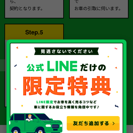
ら、
で
契約となります。
お車の引取に伺います。
Step.5
完了！
書類手続きを経て、
当社から指定口座へ
お振込いたします。