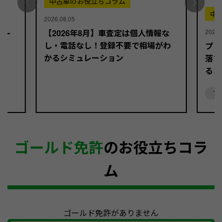
中古車のお役立ちコラム
中
2026.08.05
【2026年8月】車査定は個人情報な
2026.
バー
し・電話なし！登録不要で相場がわ
プリ
かるシミュレーション
落ち
るコ
プ
ゴールド免許
のお役立ちコラ
ム
ゴールド免許がありません