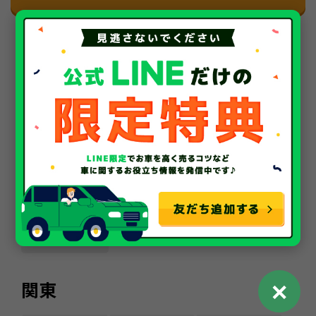
車買取・中古車査定
全国の対応地域一覧
北海道・東北
北海道
青森県
岩手県
宮城県
秋田県
山形県
福島県
✕
関東