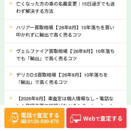
亡くなった方の車の名義変更｜15日過ぎでも迷
産車は高く買取が可能です。「廃車＝買取できない」
わず解決する方法
というイメージがありますが、神奈川県の「ソコカ
ラ」なら廃車の車も適正価格で買取できます。他社で
ハリアー買取相場【’26年8月】10年落ちを買い
買取拒否となった車も価格がつく可能性があるので、
叩かれずに輸出で高く売るコツ
諦めずに神奈川県の「ソコカラ」にご相談ください。
ヴェルファイア買取相場【’26年8月】10年落ち
古い車でも高価買取が可能なケースは珍しくないた
でも「輸出」で高く売るコツ
め、まずはWebで簡単にできる無料査定をお試しく
ださい。実際の買取実績を、車のメーカーや状態ごと
デリカD:5買取相場【’26年8月】10年落ちを
に「買取実績」で確認できます。
「輸出」で高く売るコツ
⑤車内の簡単な清掃で買取価格アップも！
【2026年8月】車査定は個人情報なし・電話な
しばらく乗っていない車は、車内のシートや座席の下
し！登録不要で相場がわかるシミュレーション
が汚れていることも多いです。シミや汚れが付着して
いると、買取査定時に影響する可能性も考えられま
ベンツ買取相場【’26年8月】リセールランキン
す。車内の汚れは簡単な清掃だけで取り除けることも
グ！モデル別査定額と輸出で高く売る秘訣