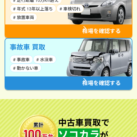
# 走行距離 10万km超え
# 年式 13年以上落ち
# 車検切れ
# 放置車両
相場を確認する
事故車 買取
# 事故車
# 水没車
# 動かない車
相場を確認する
中古車買取で
ソコカラ
が