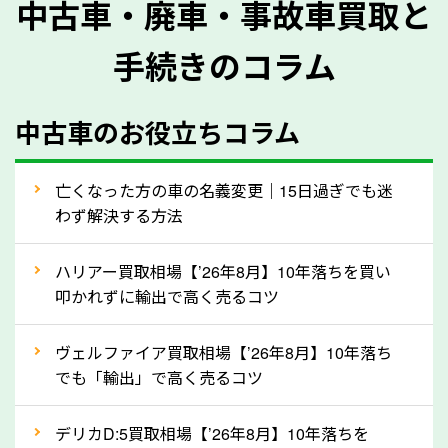
中古車・廃車・事故車買取と
に質問させていただく内容は以下の通りとなります。
手続きのコラム
メーカー／車種
年式
中古車のお役立ちコラム
型式／グレード
走行距離（例：約〇万キロ）
車検の満了日
亡くなった方の車の名義変更｜15日過ぎでも迷
わず解決する方法
内装や外装の状態
上記の情報を正確にお伝えいただくことで、正確な査
ハリアー買取相場【’26年8月】10年落ちを買い
定を行い高価買取価格をつけやすくなります。
叩かれずに輸出で高く売るコツ
②自動車税の還付金は早く売るほど多く返
ヴェルファイア買取相場【’26年8月】10年落ち
ってきます！
でも「輸出」で高く売るコツ
自動車税の還付金は、先に年払いしていた自動車税が
月割りで返還されるものです。ですから、自動車税の
デリカD:5買取相場【’26年8月】10年落ちを