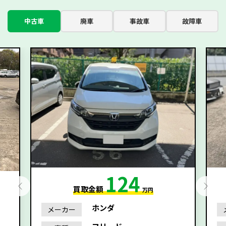
中古車
廃車
事故車
故障車
124
買取金額
万円
ホンダ
メーカー