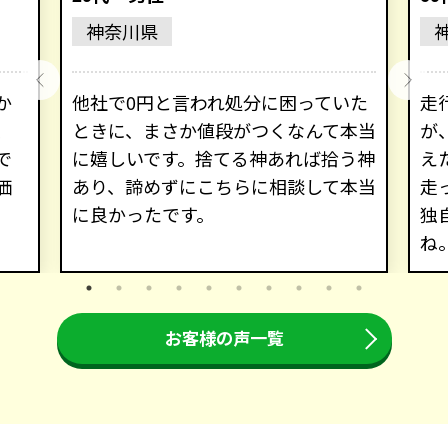
神奈川県
か
他社で0円と言われ処分に困っていた
走
、
ときに、まさか値段がつくなんて本当
が
で
に嬉しいです。捨てる神あれば拾う神
え
価
あり、諦めずにこちらに相談して本当
走
に良かったです。
独
ね
お客様の声一覧