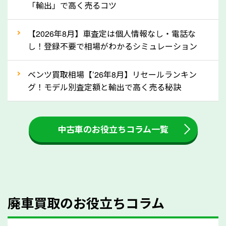
「輸出」で高く売るコツ
還付金は早めに売却するほど多く還付されます。不要
な車は早めに廃車手続きをしたほうが良いでしょう。
【2026年8月】車査定は個人情報なし・電話な
し！登録不要で相場がわかるシミュレーション
③自動車税の還付金の扱いについて確認し
ましょう！
ベンツ買取相場【’26年8月】リセールランキン
車を廃車にすると、自動車税の還付金を受け取ること
グ！モデル別査定額と輸出で高く売る秘訣
ができる場合があります。廃車買取業者の中には、還
付金をお客様に返還しない業者もあります。廃車査定
中古車のお役立ちコラム一覧
をする際には、自動車税の還付金の返還があるかどう
かを確認するようにしてください。神奈川県のソコカ
ラでは、自動車税の還付金をお客様に返還しておりま
すのでご安心ください。
④人気の車種は廃車でも高価買取が可能！
廃車買取のお役立ちコラム
人気の車種は廃車の状態でも、高価買取が可能です。
特にスポーツカー・トラックのほか、海外で人気の国