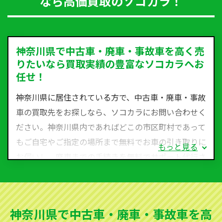
なら高価買取のソコカラ！
神奈川県で中古車・廃車・事故車を高く売
りたいなら買取実績の豊富なソコカラへお
任せ！
神奈川県に居住されている方で、中古車・廃車・事故
車の買取先をお探しなら、ソコカラにお問い合わせく
ださい。神奈川県内であればどこの市区町村であって
もご自宅やご指定の場所まで無料でお車の引き取りに
もっと見る
お伺いし、廃車までの手続きを無料でサポート代行さ
せていただきます。古くなった車・廃車・事故車・故
障車など動かない車、水害車、不動車、乗らなくなっ
てしまった車、車検が切れて動かすことができない車
神奈川県で中古車・廃車・事故車を高
でも買取可能です。