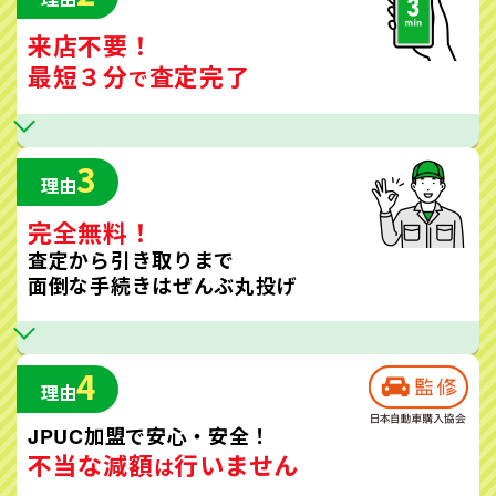
来店不要！
最短３分
査定完了
で
3
理由
完全無料！
査定から引き取りまで
面倒な手続きはぜんぶ丸投げ
4
理由
JPUC加盟で安心・安全！
不当な減額
行いません
は