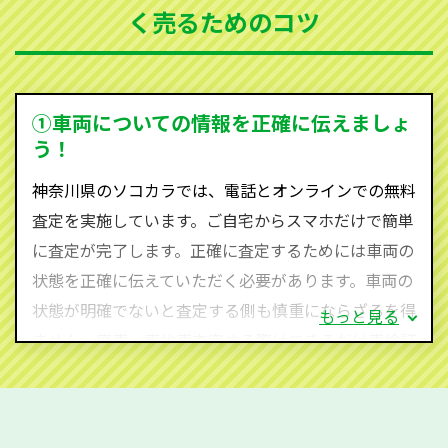
く売るためのコツ
ソコカラは世界１１０か国に独自の販売ネットワーク
を持ち、国内に自社物流網、自社ヤードをもっている
ため、中間マージンがかかりません。だから高価買取
を実現し、お客様に利益を還元することができるので
①車両についての情報を正確に伝えましょ
す。
う！
神奈川県にお住まいであれば、まずはお気軽に（012
神奈川県のソコカラでは、電話とオンラインでの無料
0-590-870）までお問い合わせ下さい。
査定を実施しています。ご自宅からスマホだけで簡単
査定・ご相談・見積もりはすべて無料で行います。安
に査定が完了します。正確に査定するためには車両の
心してお問い合わせください。
状態を正確に伝えていただく必要があります。車両の
状態が明確でないと査定する側も慎重にならざるを得
もっと見る
ません。廃車・事故車査定する際はできるだけ車検証
をご準備ください。車検証があることで車両状態や年
式を正確に把握し、査定することができるため、査定
価格が上がりやすくなります。廃車・事故車査定の際