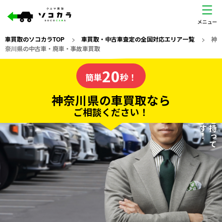
車買取のソコカラTOP
>
車買取・中古車査定の全国対応エリア一覧
>
神
奈川県の中古車・廃車・事故車買取
神奈川県
20
私たちが責任を持って
の車買取なら
簡単
秒！
査定いたします！
ソコカラの
神奈川県の車買取なら
ご相談ください！
20
入力完了！
秒で
無料で
カンタンWeb査定
電話か出張か、高い方の査定を提案。
高価買取!
だから
ご依頼いただいたお車を丁寧に査定いたします