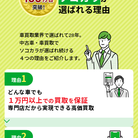
選ばれる理由
車買取業界で選ばれて28年。
中古車・車買取で
ソコカラが選ばれ続ける
４つの理由をご紹介します。
1
理由
どんな車でも
１万円以上
買取
保証
での
を
専門店だから実現できる高価買取
2
理由