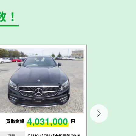
数！
4,031,000
買取金額
円
買取金額
車種
｢AMG｣｢E53｣｢令和元年/2019
車種