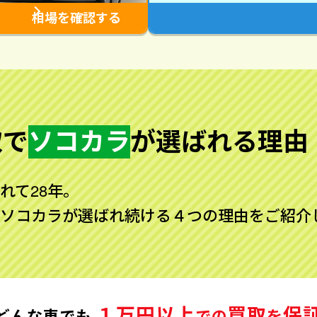
相場を確認する
取で
ソコカラ
が
選ばれる理由
れて28年。
ソコカラが選ばれ続ける４つの理由をご紹介
１万円以上
買取
保
どんな車でも
での
を