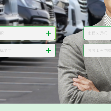
無料で
カンタンWeb査定
ご依頼いただいたお車を丁寧に査定いたします
＋
択
車種を選択
車種
＋
構です
おおよそで
走行距離
提案。
!
無料で査定する