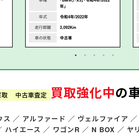
年｣
年式
令和4年/2022年
走行距離
2,092Km
車の状態
中古車
買取強化中
の
買取
中古車査定
ウス ／
アルファード
／
ヴェルファイア ／
／
ハイエース ／
ワゴンR
／
N BOX ／
ヤ