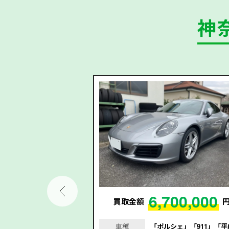
神
6,700,000
91,000
買取金額
円
車種
「ポルシェ」「911」「平
ィ｣｢A5スポーツバッ