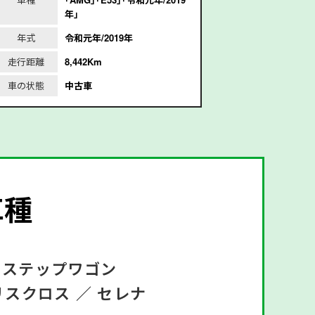
年｣
d
年式
令和元年/2019年
年式
平
走行距離
8,442Km
走行距離
1
車の状態
中古車
車の状態
車種
ステップワゴン
リスクロス ／
セレナ