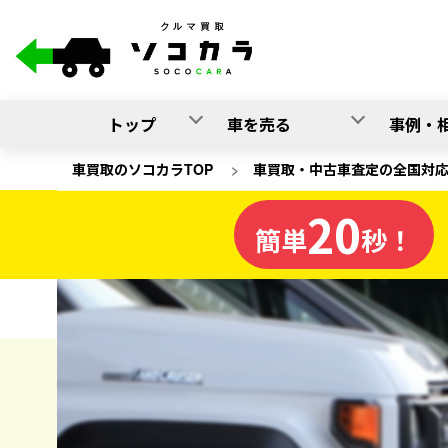
トップ
車を売る
事例・
車買取のソコカラTOP
>
車買取・中古車査定の全国対
20
神奈川県
簡単
秒！
の車
ソコカラの