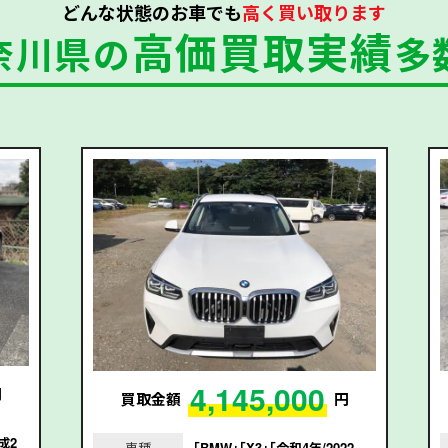
どんな状態のお車でも
高く買い取ります
高価買取実績
奈川県の
多
4,145,000
円
買取金額
円
成2
車種
｢BMW｣｢X3｣｢令和4年/2022