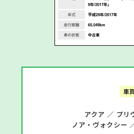
9年/2017年」
0年/2018年｣
年式
平成29年/2017年
/2018年
走行距離
65,049km
m
車の状態
中古車
車
アクア ／
プリ
ノア・ヴォクシー 