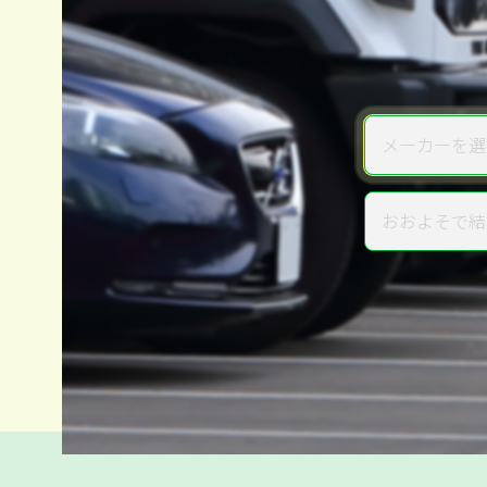
メーカーを選
メーカー
おおよそで結
年式
電話か出張か、高い方の査定を
高価買取
だから