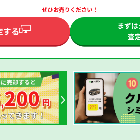
ぜひお売りください！
まずは
定する
査