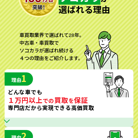
選ばれる理由
車買取業界で選ばれて28年。
中古車・車買取で
ソコカラが選ばれ続ける
４つの理由をご紹介します。
1
理由
どんな車でも
１万円以上
買取
保証
での
を
専門店だから実現できる高価買取
2
理由