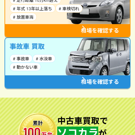
# 走行距離 10万km超え
# 年式 13年以上落ち
# 車検切れ
# 放置車両
相場を確認する
事故車 買取
# 事故車
# 水没車
# 動かない車
相場を確認する
中古車買取で
ソコカラ
が