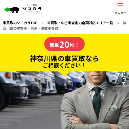
車買取のソコカラTOP
>
車買取・中古車査定の全国対応エリア一覧
>
神
奈川県の中古車・廃車・事故車買取
神奈川県
20
私たちが責任を持って
の車買取なら
簡単
秒！
査定いたします！
ソコカラの
神奈川県の車買取なら
ご相談ください！
20
入力完了！
秒で
無料で
カンタンWeb査定
電話か出張か、高い方の査定を提案。
高価買取!
だから
ご依頼いただいたお車を丁寧に査定いたします