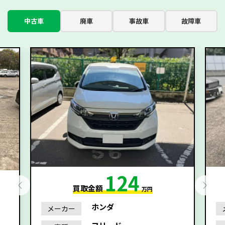
中古車
廃車
事故車
故障車
124
買取金額
万円
ホンダ
メーカー