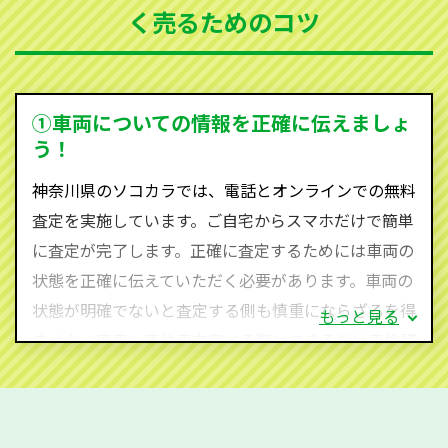
く売るためのコツ
ソコカラは世界１１０か国に独自の販売ネットワーク
を持ち、国内に自社物流網、自社ヤードをもっている
ため、中間マージンがかかりません。だから高価買取
を実現し、お客様に利益を還元することができるので
①車両についての情報を正確に伝えましょ
す。
う！
神奈川県にお住まいであれば、まずはお気軽に（012
神奈川県のソコカラでは、電話とオンラインでの無料
0-590-870）までお問い合わせ下さい。
査定を実施しています。ご自宅からスマホだけで簡単
査定・ご相談・見積もりはすべて無料で行います。安
に査定が完了します。正確に査定するためには車両の
心してお問い合わせください。
状態を正確に伝えていただく必要があります。車両の
状態が明確でないと査定する側も慎重にならざるを得
もっと見る
ません。廃車・事故車査定する際はできるだけ車検証
をご準備ください。車検証があることで車両状態や年
式を正確に把握し、査定することができるため、査定
価格が上がりやすくなります。廃車・事故車査定の際