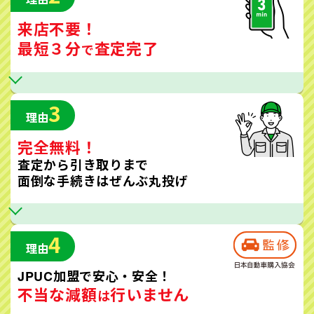
来店不要！
最短３分
査定完了
で
3
理由
完全無料！
査定から引き取りまで
面倒な手続きはぜんぶ丸投げ
4
理由
JPUC加盟で安心・安全！
不当な減額
行いません
は