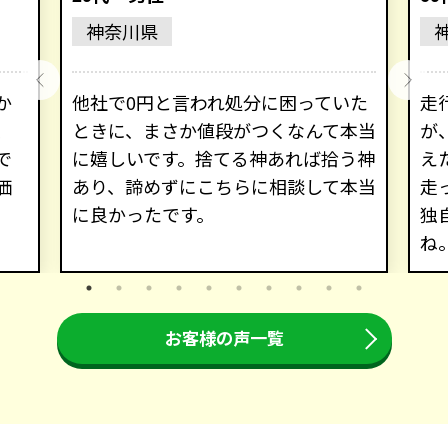
神奈川県
か
他社で0円と言われ処分に困っていた
走
、
ときに、まさか値段がつくなんて本当
が
で
に嬉しいです。捨てる神あれば拾う神
え
価
あり、諦めずにこちらに相談して本当
走
に良かったです。
独
ね
お客様の声一覧