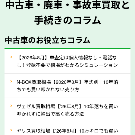
中古車・廃車・事故車買取と
に質問させていただく内容は以下の通りとなります。
手続きのコラム
メーカー／車種
年式
中古車のお役立ちコラム
型式／グレード
走行距離（例：約〇万キロ）
車検の満了日
【2026年8月】車査定は個人情報なし・電話な
し！登録不要で相場がわかるシミュレーション
内装や外装の状態
上記の情報を正確にお伝えいただくことで、正確な査
N-BOX買取相場【2026年8月】年式別｜10年落
定を行い高価買取価格をつけやすくなります。
ちでも買い叩かれない売り方
②自動車税の還付金は早く売るほど多く返
ヴェゼル買取相場【’26年8月】10年落ちを買い
ってきます！
叩かれずに輸出で高く売る方法
自動車税の還付金は、先に年払いしていた自動車税が
月割りで返還されるものです。ですから、自動車税の
ヤリス買取相場【’26年8月】10万キロでも買い