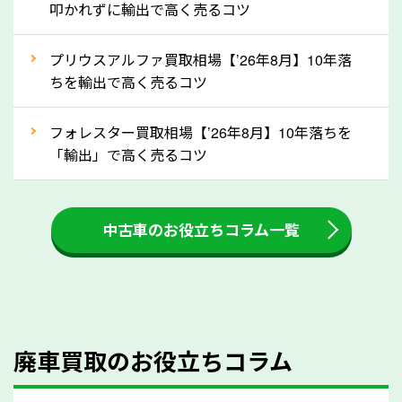
叩かれずに輸出で高く売るコツ
還付金は早めに売却するほど多く還付されます。不要
な車は早めに廃車手続きをしたほうが良いでしょう。
プリウスアルファ買取相場【’26年8月】10年落
ちを輸出で高く売るコツ
③自動車税の還付金の扱いについて確認し
ましょう！
フォレスター買取相場【’26年8月】10年落ちを
車を廃車にすると、自動車税の還付金を受け取ること
「輸出」で高く売るコツ
ができる場合があります。廃車買取業者の中には、還
付金をお客様に返還しない業者もあります。廃車査定
中古車のお役立ちコラム一覧
をする際には、自動車税の還付金の返還があるかどう
かを確認するようにしてください。神奈川県のソコカ
ラでは、自動車税の還付金をお客様に返還しておりま
すのでご安心ください。
④人気の車種は廃車でも高価買取が可能！
廃車買取のお役立ちコラム
人気の車種は廃車の状態でも、高価買取が可能です。
特にスポーツカー・トラックのほか、海外で人気の国