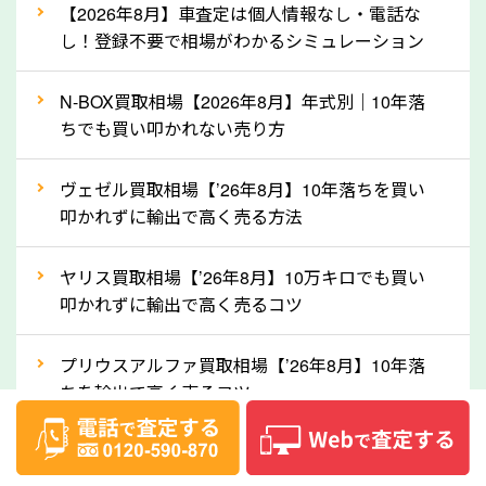
【2026年8月】車査定は個人情報なし・電話な
産車は高く買取が可能です。「廃車＝買取できない」
し！登録不要で相場がわかるシミュレーション
というイメージがありますが、神奈川県の「ソコカ
ラ」なら廃車の車も適正価格で買取できます。他社で
N-BOX買取相場【2026年8月】年式別｜10年落
買取拒否となった車も価格がつく可能性があるので、
ちでも買い叩かれない売り方
諦めずに神奈川県の「ソコカラ」にご相談ください。
ヴェゼル買取相場【’26年8月】10年落ちを買い
古い車でも高価買取が可能なケースは珍しくないた
叩かれずに輸出で高く売る方法
め、まずはWebで簡単にできる無料査定をお試しく
ださい。実際の買取実績を、車のメーカーや状態ごと
ヤリス買取相場【’26年8月】10万キロでも買い
に「買取実績」で確認できます。
叩かれずに輸出で高く売るコツ
⑤車内の簡単な清掃で買取価格アップも！
プリウスアルファ買取相場【’26年8月】10年落
しばらく乗っていない車は、車内のシートや座席の下
ちを輸出で高く売るコツ
が汚れていることも多いです。シミや汚れが付着して
いると、買取査定時に影響する可能性も考えられま
フォレスター買取相場【’26年8月】10年落ちを
す。車内の汚れは簡単な清掃だけで取り除けることも
「輸出」で高く売るコツ