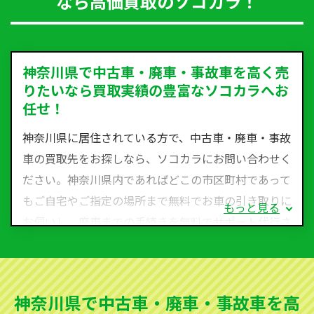
なら高価買取のソコカラ！
神奈川県で中古車・廃車・事故車を高く売
りたいなら買取実績の豊富なソコカラへお
任せ！
神奈川県に居住されている方で、中古車・廃車・事故
車の買取先をお探しなら、ソコカラにお問い合わせく
ださい。神奈川県内であればどこの市区町村であって
もご自宅やご指定の場所まで無料でお車の引き取りに
もっと見る
お伺いし、廃車までの手続きを無料でサポート代行さ
せていただきます。古くなった車・廃車・事故車・故
障車など動かない車、水害車、不動車、乗らなくなっ
てしまった車、車検が切れて動かすことができない車
神奈川県で中古車・廃車・事故車を高
でも買取可能です。