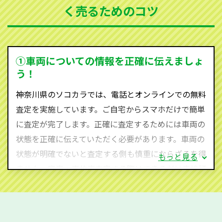
く売るためのコツ
ソコカラは世界１１０か国に独自の販売ネットワーク
を持ち、国内に自社物流網、自社ヤードをもっている
ため、中間マージンがかかりません。だから高価買取
を実現し、お客様に利益を還元することができるので
①車両についての情報を正確に伝えましょ
す。
う！
神奈川県にお住まいであれば、まずはお気軽に（012
神奈川県のソコカラでは、電話とオンラインでの無料
0-590-870）までお問い合わせ下さい。
査定を実施しています。ご自宅からスマホだけで簡単
査定・ご相談・見積もりはすべて無料で行います。安
に査定が完了します。正確に査定するためには車両の
心してお問い合わせください。
状態を正確に伝えていただく必要があります。車両の
状態が明確でないと査定する側も慎重にならざるを得
もっと見る
ません。廃車・事故車査定する際はできるだけ車検証
をご準備ください。車検証があることで車両状態や年
式を正確に把握し、査定することができるため、査定
価格が上がりやすくなります。廃車・事故車査定の際