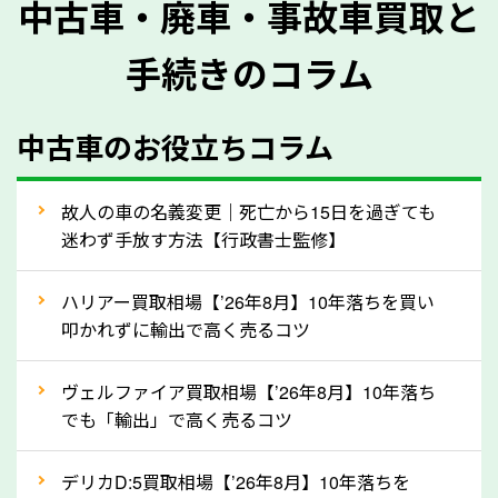
中古車・廃車・事故車買取と
に質問させていただく内容は以下の通りとなります。
手続きのコラム
メーカー／車種
年式
中古車のお役立ちコラム
型式／グレード
走行距離（例：約〇万キロ）
車検の満了日
故人の車の名義変更｜死亡から15日を過ぎても
迷わず手放す方法【行政書士監修】
内装や外装の状態
上記の情報を正確にお伝えいただくことで、正確な査
ハリアー買取相場【’26年8月】10年落ちを買い
定を行い高価買取価格をつけやすくなります。
叩かれずに輸出で高く売るコツ
②自動車税の還付金は早く売るほど多く返
ヴェルファイア買取相場【’26年8月】10年落ち
ってきます！
でも「輸出」で高く売るコツ
自動車税の還付金は、先に年払いしていた自動車税が
月割りで返還されるものです。ですから、自動車税の
デリカD:5買取相場【’26年8月】10年落ちを