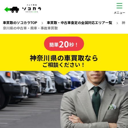
車買取のソコカラTOP
>
車買取・中古車査定の全国対応エリア一覧
>
神
奈川県の中古車・廃車・事故車買取
神奈川県
20
私たちが責任を持って
の車買取なら
簡単
秒！
査定いたします！
ソコカラの
神奈川県の車買取なら
ご相談ください！
20
入力完了！
秒で
無料で
カンタンWeb査定
電話か出張か、高い方の査定を提案。
高価買取!
だから
ご依頼いただいたお車を丁寧に査定いたします