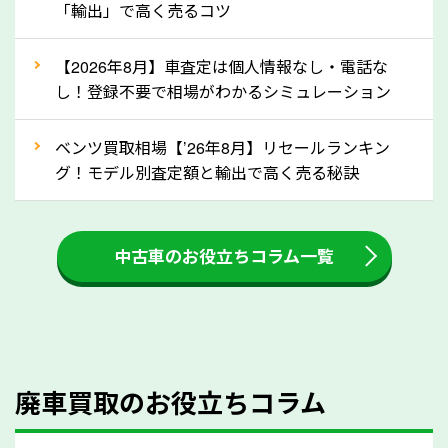
「輸出」で高く売るコツ
還付金は早めに売却するほど多く還付されます。不要
な車は早めに廃車手続きをしたほうが良いでしょう。
【2026年8月】車査定は個人情報なし・電話な
し！登録不要で相場がわかるシミュレーション
③自動車税の還付金の扱いについて確認し
ましょう！
ベンツ買取相場【’26年8月】リセールランキン
車を廃車にすると、自動車税の還付金を受け取ること
グ！モデル別査定額と輸出で高く売る秘訣
ができる場合があります。廃車買取業者の中には、還
付金をお客様に返還しない業者もあります。廃車査定
中古車のお役立ちコラム一覧
をする際には、自動車税の還付金の返還があるかどう
かを確認するようにしてください。神奈川県のソコカ
ラでは、自動車税の還付金をお客様に返還しておりま
すのでご安心ください。
④人気の車種は廃車でも高価買取が可能！
廃車買取のお役立ちコラム
人気の車種は廃車の状態でも、高価買取が可能です。
特にスポーツカー・トラックのほか、海外で人気の国