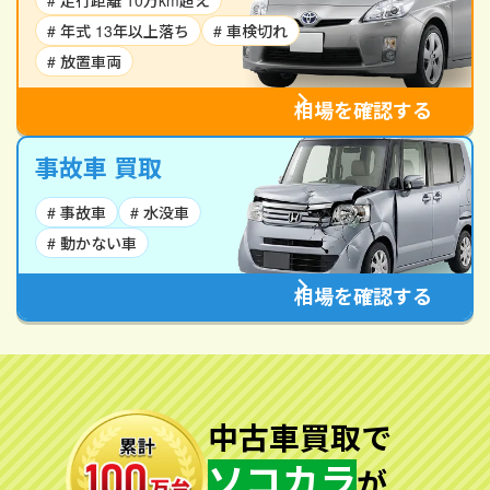
# 走行距離 10万km超え
# 年式 13年以上落ち
# 車検切れ
# 放置車両
相場を確認する
事故車 買取
# 事故車
# 水没車
# 動かない車
相場を確認する
中古車買取で
ソコカラ
が