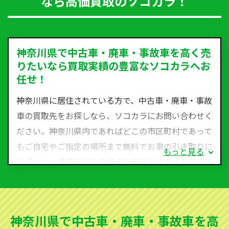
なら高価買取のソコカラ！
神奈川県で中古車・廃車・事故車を高く売
りたいなら買取実績の豊富なソコカラへお
任せ！
神奈川県に居住されている方で、中古車・廃車・事故
車の買取先をお探しなら、ソコカラにお問い合わせく
ださい。神奈川県内であればどこの市区町村であって
もご自宅やご指定の場所まで無料でお車の引き取りに
もっと見る
お伺いし、廃車までの手続きを無料でサポート代行さ
せていただきます。古くなった車・廃車・事故車・故
障車など動かない車、水害車、不動車、乗らなくなっ
てしまった車、車検が切れて動かすことができない車
神奈川県で中古車・廃車・事故車を高
でも買取可能です。