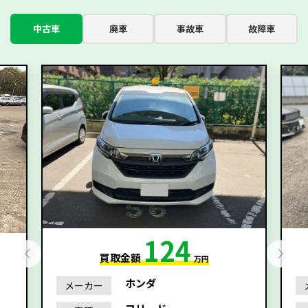
中古車
廃車
事故車
故障車
124
買取金額
万円
ホンダ
メーカー