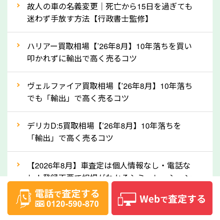
故人の車の名義変更｜死亡から15日を過ぎても
産車は高く買取が可能です。「廃車＝買取できない」
迷わず手放す方法【行政書士監修】
というイメージがありますが、神奈川県の「ソコカ
ラ」なら廃車の車も適正価格で買取できます。他社で
ハリアー買取相場【’26年8月】10年落ちを買い
買取拒否となった車も価格がつく可能性があるので、
叩かれずに輸出で高く売るコツ
諦めずに神奈川県の「ソコカラ」にご相談ください。
ヴェルファイア買取相場【’26年8月】10年落ち
古い車でも高価買取が可能なケースは珍しくないた
でも「輸出」で高く売るコツ
め、まずはWebで簡単にできる無料査定をお試しく
ださい。実際の買取実績を、車のメーカーや状態ごと
デリカD:5買取相場【’26年8月】10年落ちを
に「買取実績」で確認できます。
「輸出」で高く売るコツ
⑤車内の簡単な清掃で買取価格アップも！
【2026年8月】車査定は個人情報なし・電話な
しばらく乗っていない車は、車内のシートや座席の下
し！登録不要で相場がわかるシミュレーション
が汚れていることも多いです。シミや汚れが付着して
いると、買取査定時に影響する可能性も考えられま
ベンツ買取相場【’26年8月】リセールランキン
す。車内の汚れは簡単な清掃だけで取り除けることも
グ！モデル別査定額と輸出で高く売る秘訣