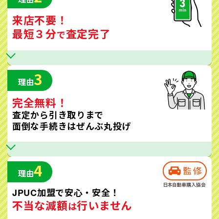
来店不要！
最短３分
査定完了
で
3
理由
完全無料！
査定から引き取りまで
面倒な手続きはぜんぶ丸投げ
4
理由
JPUC加盟で安心・安全！
不当な減額
行いません
は