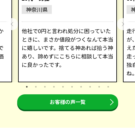
神奈川県
か
他社で0円と言われ処分に困っていた
走
、
ときに、まさか値段がつくなんて本当
が
で
に嬉しいです。捨てる神あれば拾う神
え
価
あり、諦めずにこちらに相談して本当
走
に良かったです。
独
ね
お客様の声一覧