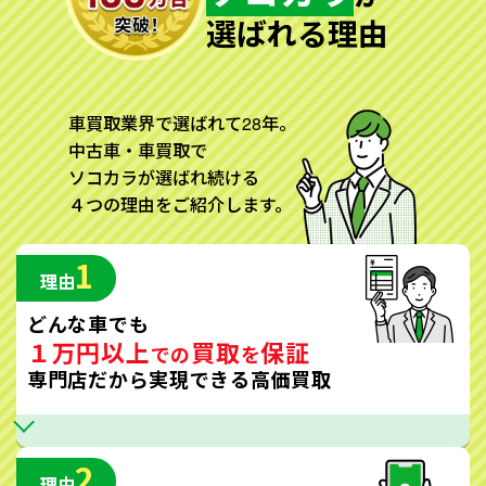
選ばれる理由
車買取業界で選ばれて28年。
中古車・車買取で
ソコカラが選ばれ続ける
４つの理由をご紹介します。
1
理由
どんな車でも
１万円以上
買取
保証
での
を
専門店だから実現できる高価買取
2
理由