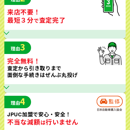
来店不要！
最短３分
査定完了
で
3
理由
完全無料！
査定から引き取りまで
面倒な手続きはぜんぶ丸投げ
4
理由
JPUC加盟で安心・安全！
不当な減額
行いません
は