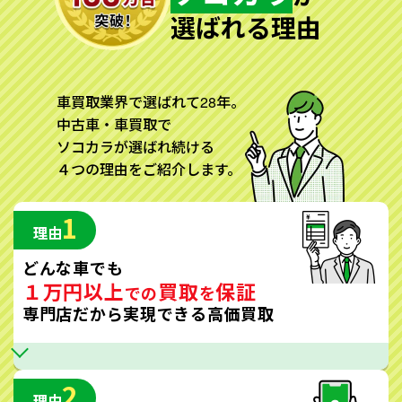
選ばれる理由
車買取業界で選ばれて28年。
中古車・車買取で
ソコカラが選ばれ続ける
４つの理由をご紹介します。
1
理由
どんな車でも
１万円以上
買取
保証
での
を
専門店だから実現できる高価買取
2
理由