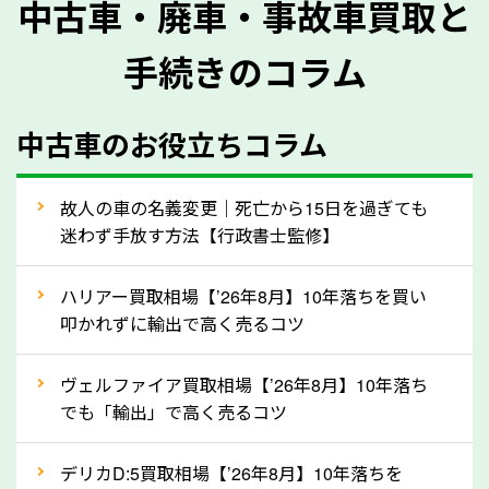
中古車・廃車・事故車買取と
に質問させていただく内容は以下の通りとなります。
手続きのコラム
メーカー／車種
年式
中古車のお役立ちコラム
型式／グレード
走行距離（例：約〇万キロ）
車検の満了日
故人の車の名義変更｜死亡から15日を過ぎても
迷わず手放す方法【行政書士監修】
内装や外装の状態
上記の情報を正確にお伝えいただくことで、正確な査
ハリアー買取相場【’26年8月】10年落ちを買い
定を行い高価買取価格をつけやすくなります。
叩かれずに輸出で高く売るコツ
②自動車税の還付金は早く売るほど多く返
ヴェルファイア買取相場【’26年8月】10年落ち
ってきます！
でも「輸出」で高く売るコツ
自動車税の還付金は、先に年払いしていた自動車税が
月割りで返還されるものです。ですから、自動車税の
デリカD:5買取相場【’26年8月】10年落ちを