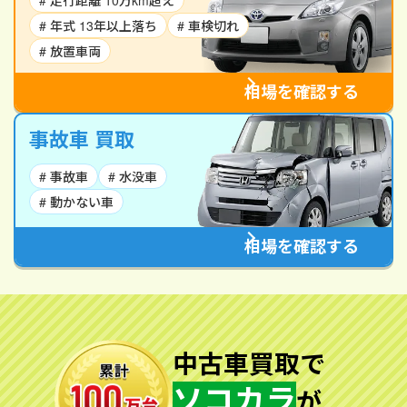
# 走行距離 10万km超え
# 年式 13年以上落ち
# 車検切れ
# 放置車両
相場を確認する
事故車 買取
# 事故車
# 水没車
# 動かない車
相場を確認する
中古車買取で
ソコカラ
が