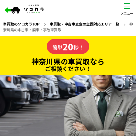
車買取のソコカラTOP
>
車買取・中古車査定の全国対応エリア一覧
>
神
奈川県の中古車・廃車・事故車買取
神奈川県
20
私たちが責任を持って
の車買取なら
簡単
秒！
査定いたします！
ソコカラの
神奈川県の車買取なら
ご相談ください！
20
入力完了！
秒で
無料で
カンタンWeb査定
電話か出張か、高い方の査定を提案。
高価買取!
だから
ご依頼いただいたお車を丁寧に査定いたします