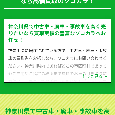
なら高価買取のソコカラ！
神奈川県で中古車・廃車・事故車を高く売
りたいなら買取実績の豊富なソコカラへお
任せ！
神奈川県に居住されている方で、中古車・廃車・事故
車の買取先をお探しなら、ソコカラにお問い合わせく
ださい。神奈川県内であればどこの市区町村であって
もご自宅やご指定の場所まで無料でお車の引き取りに
もっと見る
お伺いし、廃車までの手続きを無料でサポート代行さ
せていただきます。古くなった車・廃車・事故車・故
障車など動かない車、水害車、不動車、乗らなくなっ
てしまった車、車検が切れて動かすことができない車
神奈川県で中古車・廃車・事故車を高
でも買取可能です。