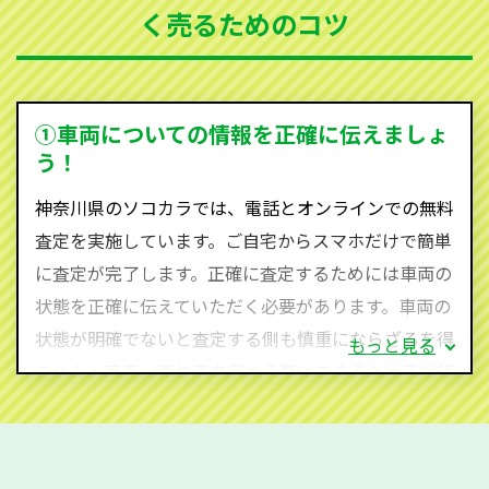
く売るためのコツ
ソコカラは世界１１０か国に独自の販売ネットワーク
を持ち、国内に自社物流網、自社ヤードをもっている
ため、中間マージンがかかりません。だから高価買取
を実現し、お客様に利益を還元することができるので
①車両についての情報を正確に伝えましょ
す。
う！
神奈川県にお住まいであれば、まずはお気軽に（012
神奈川県のソコカラでは、電話とオンラインでの無料
0-590-870）までお問い合わせ下さい。
査定を実施しています。ご自宅からスマホだけで簡単
査定・ご相談・見積もりはすべて無料で行います。安
に査定が完了します。正確に査定するためには車両の
心してお問い合わせください。
状態を正確に伝えていただく必要があります。車両の
状態が明確でないと査定する側も慎重にならざるを得
もっと見る
ません。廃車・事故車査定する際はできるだけ車検証
をご準備ください。車検証があることで車両状態や年
式を正確に把握し、査定することができるため、査定
価格が上がりやすくなります。廃車・事故車査定の際