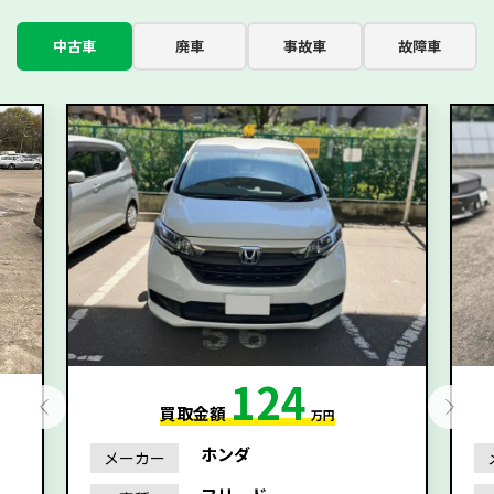
中古車
廃車
事故車
故障車
124
買取金額
万円
ホンダ
メーカー