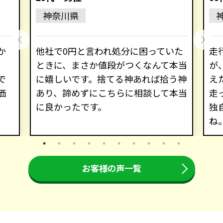
神奈川県
か
他社で0円と言われ処分に困っていた
走
、
ときに、まさか値段がつくなんて本当
が
で
に嬉しいです。捨てる神あれば拾う神
え
価
あり、諦めずにこちらに相談して本当
走
に良かったです。
独
ね
お客様の声一覧