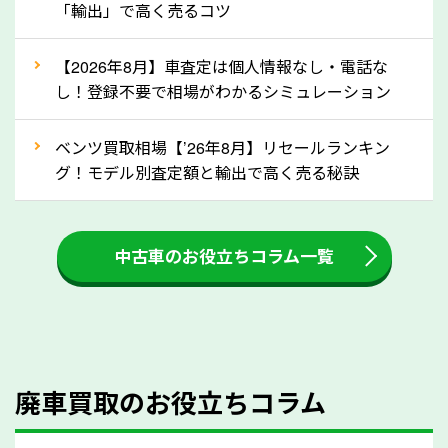
「輸出」で高く売るコツ
還付金は早めに売却するほど多く還付されます。不要
な車は早めに廃車手続きをしたほうが良いでしょう。
【2026年8月】車査定は個人情報なし・電話な
し！登録不要で相場がわかるシミュレーション
③自動車税の還付金の扱いについて確認し
ましょう！
ベンツ買取相場【’26年8月】リセールランキン
車を廃車にすると、自動車税の還付金を受け取ること
グ！モデル別査定額と輸出で高く売る秘訣
ができる場合があります。廃車買取業者の中には、還
付金をお客様に返還しない業者もあります。廃車査定
中古車のお役立ちコラム一覧
をする際には、自動車税の還付金の返還があるかどう
かを確認するようにしてください。神奈川県のソコカ
ラでは、自動車税の還付金をお客様に返還しておりま
すのでご安心ください。
④人気の車種は廃車でも高価買取が可能！
廃車買取のお役立ちコラム
人気の車種は廃車の状態でも、高価買取が可能です。
特にスポーツカー・トラックのほか、海外で人気の国