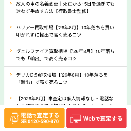
故人の車の名義変更｜死亡から15日を過ぎても
産車は高く買取が可能です。「廃車＝買取できない」
迷わず手放す方法【行政書士監修】
というイメージがありますが、神奈川県の「ソコカ
ラ」なら廃車の車も適正価格で買取できます。他社で
ハリアー買取相場【’26年8月】10年落ちを買い
買取拒否となった車も価格がつく可能性があるので、
叩かれずに輸出で高く売るコツ
諦めずに神奈川県の「ソコカラ」にご相談ください。
ヴェルファイア買取相場【’26年8月】10年落ち
古い車でも高価買取が可能なケースは珍しくないた
でも「輸出」で高く売るコツ
め、まずはWebで簡単にできる無料査定をお試しく
ださい。実際の買取実績を、車のメーカーや状態ごと
デリカD:5買取相場【’26年8月】10年落ちを
に「買取実績」で確認できます。
「輸出」で高く売るコツ
⑤車内の簡単な清掃で買取価格アップも！
【2026年8月】車査定は個人情報なし・電話な
しばらく乗っていない車は、車内のシートや座席の下
し！登録不要で相場がわかるシミュレーション
が汚れていることも多いです。シミや汚れが付着して
いると、買取査定時に影響する可能性も考えられま
ベンツ買取相場【’26年8月】リセールランキン
す。車内の汚れは簡単な清掃だけで取り除けることも
グ！モデル別査定額と輸出で高く売る秘訣