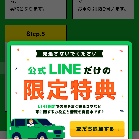
ら、
で
契約となります。
お車の引取に伺います。
Step.5
完了！
書類手続きを経て、
当社から指定口座へ
お振込いたします。