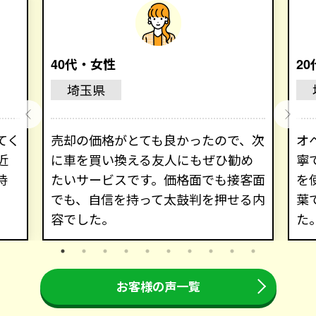
40代・女性
2
埼玉県
てく
売却の価格がとても良かったので、次
オ
近
に車を買い換える友人にもぜひ勧め
寧
持
たいサービスです。価格面でも接客面
を
でも、自信を持って太鼓判を押せる内
葉
容でした。
た
お客様の声一覧