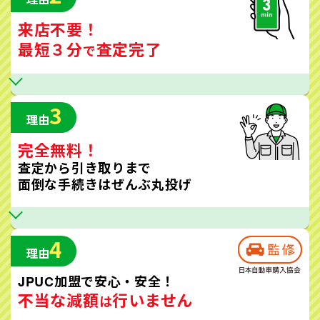
来店不要！
最短３分
査定完了
で
3
理由
完全無料！
査定から引き取りまで
面倒な手続きはぜんぶ丸投げ
4
理由
JPUC加盟で安心・安全！
不当な減額
行いません
は