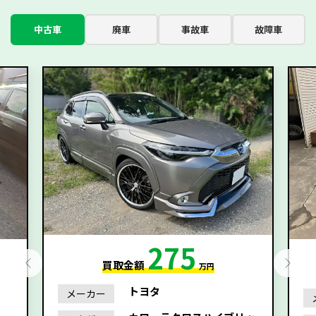
中古車
廃車
事故車
故障車
275
買取金額
万円
トヨタ
メーカー