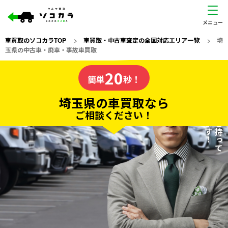
車買取のソコカラTOP
>
車買取・中古車査定の全国対応エリア一覧
>
埼
玉県の中古車・廃車・事故車買取
埼玉県
20
私たちが責任を持って
の車買取なら
簡単
秒！
査定いたします！
ソコカラの
埼玉県の車買取なら
ご相談ください！
20
入力完了！
秒で
無料で
カンタンWeb査定
電話か出張か、高い方の査定を提案。
高価買取!
だから
ご依頼いただいたお車を丁寧に査定いたします