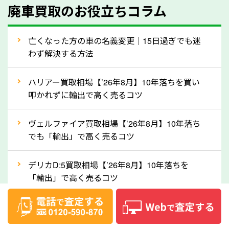
廃車買取のお役立ちコラム
人気の車種は廃車の状態でも、高価買取が可能です。
特にスポーツカー・トラックのほか、海外で人気の国
亡くなった方の車の名義変更｜15日過ぎでも迷
産車は高く買取が可能です。「廃車＝買取できない」
わず解決する方法
というイメージがありますが、埼玉県の「ソコカラ」
なら廃車の車も適正価格で買取できます。他社で買取
ハリアー買取相場【’26年8月】10年落ちを買い
拒否となった車も価格がつく可能性があるので、諦め
叩かれずに輸出で高く売るコツ
ずに埼玉県の「ソコカラ」にご相談ください。古い車
ヴェルファイア買取相場【’26年8月】10年落ち
でも高価買取が可能なケースは珍しくないため、まず
でも「輸出」で高く売るコツ
はWebで簡単にできる無料査定をお試しください。
実際の買取実績を、車のメーカーや状態ごとに「買取
デリカD:5買取相場【’26年8月】10年落ちを
実績」で確認できます。
「輸出」で高く売るコツ
⑤車内の簡単な清掃で買取価格アップも！
【2026年8月】車査定は個人情報なし・電話な
しばらく乗っていない車は、車内のシートや座席の下
し！登録不要で相場がわかるシミュレーション
が汚れていることも多いです。シミや汚れが付着して