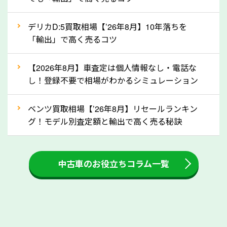
自動車税の還付金は、先に年払いしていた自動車税が
月割りで返還されるものです。ですから、自動車税の
デリカD:5買取相場【’26年8月】10年落ちを
「輸出」で高く売るコツ
還付金は早めに売却するほど多く還付されます。不要
な車は早めに廃車手続きをしたほうが良いでしょう。
【2026年8月】車査定は個人情報なし・電話な
し！登録不要で相場がわかるシミュレーション
③自動車税の還付金の扱いについて確認し
ましょう！
ベンツ買取相場【’26年8月】リセールランキン
車を廃車にすると、自動車税の還付金を受け取ること
グ！モデル別査定額と輸出で高く売る秘訣
ができる場合があります。廃車買取業者の中には、還
付金をお客様に返還しない業者もあります。廃車査定
中古車のお役立ちコラム一覧
をする際には、自動車税の還付金の返還があるかどう
かを確認するようにしてください。埼玉県のソコカラ
では、自動車税の還付金をお客様に返還しております
のでご安心ください。
④人気の車種は廃車でも高価買取が可能！