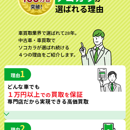
選ばれる理由
車買取業界で選ばれて28年。
中古車・車買取で
ソコカラが選ばれ続ける
４つの理由をご紹介します。
1
理由
どんな車でも
１万円以上
買取
保証
での
を
専門店だから実現できる高価買取
2
理由