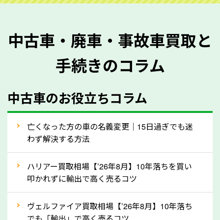
を正確に把握し、査定することができるため、査定価
格が上がりやすくなります。廃車・事故車査定の際に
中古車・廃車・事故車買取と
質問させていただく内容は以下の通りとなります。
手続きのコラム
メーカー／車種
年式
中古車のお役立ちコラム
型式／グレード
走行距離（例：約〇万キロ）
車検の満了日
亡くなった方の車の名義変更｜15日過ぎでも迷
わず解決する方法
内装や外装の状態
上記の情報を正確にお伝えいただくことで、正確な査
ハリアー買取相場【’26年8月】10年落ちを買い
定を行い高価買取価格をつけやすくなります。
叩かれずに輸出で高く売るコツ
②自動車税の還付金は早く売るほど多く返
ヴェルファイア買取相場【’26年8月】10年落ち
ってきます！
でも「輸出」で高く売るコツ