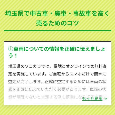
まった車、車検が切れて動かすことができない車でも
埼玉県で中古車・廃車・事故車を高く
買取可能です。
売るためのコツ
ソコカラは世界１１０か国に独自の販売ネットワーク
を持ち、国内に自社物流網、自社ヤードをもっている
ため、中間マージンがかかりません。だから高価買取
を実現し、お客様に利益を還元することができるので
①車両についての情報を正確に伝えましょ
す。
う！
埼玉県にお住まいであれば、まずはお気軽に（0120-
埼玉県のソコカラでは、電話とオンラインでの無料査
590-870）までお問い合わせ下さい。
定を実施しています。ご自宅からスマホだけで簡単に
査定・ご相談・見積もりはすべて無料で行います。安
査定が完了します。正確に査定するためには車両の状
心してお問い合わせください。
態を正確に伝えていただく必要があります。車両の状
態が明確でないと査定する側も慎重にならざるを得ま
もっと見る
せん。廃車・事故車査定する際はできるだけ車検証を
ご準備ください。車検証があることで車両状態や年式