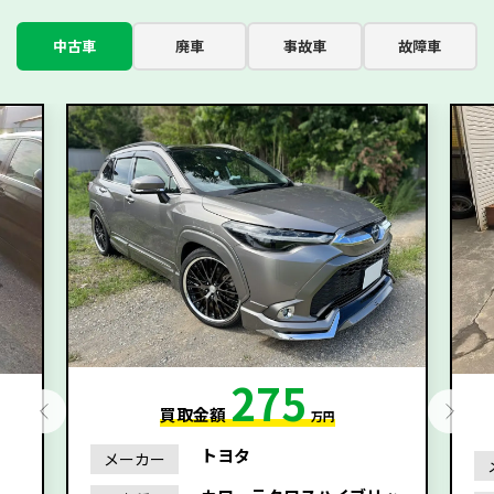
中古車
廃車
事故車
故障車
275
買取金額
万円
トヨタ
メーカー