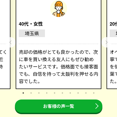
40代・女性
2
埼玉県
てく
売却の価格がとても良かったので、次
オ
近
に車を買い換える友人にもぜひ勧め
寧
持
たいサービスです。価格面でも接客面
を
でも、自信を持って太鼓判を押せる内
葉
容でした。
た
お客様の声一覧