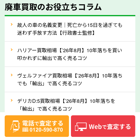
廃車買取のお役立ちコラム
人気の車種は廃車の状態でも、高価買取が可能です。
特にスポーツカー・トラックのほか、海外で人気の国
故人の車の名義変更｜死亡から15日を過ぎても
産車は高く買取が可能です。「廃車＝買取できない」
迷わず手放す方法【行政書士監修】
というイメージがありますが、埼玉県の「ソコカラ」
なら廃車の車も適正価格で買取できます。他社で買取
ハリアー買取相場【’26年8月】10年落ちを買い
拒否となった車も価格がつく可能性があるので、諦め
叩かれずに輸出で高く売るコツ
ずに埼玉県の「ソコカラ」にご相談ください。古い車
ヴェルファイア買取相場【’26年8月】10年落ち
でも高価買取が可能なケースは珍しくないため、まず
でも「輸出」で高く売るコツ
はWebで簡単にできる無料査定をお試しください。
実際の買取実績を、車のメーカーや状態ごとに「買取
デリカD:5買取相場【’26年8月】10年落ちを
実績」で確認できます。
「輸出」で高く売るコツ
⑤車内の簡単な清掃で買取価格アップも！
【2026年8月】車査定は個人情報なし・電話な
しばらく乗っていない車は、車内のシートや座席の下
し！登録不要で相場がわかるシミュレーション
が汚れていることも多いです。シミや汚れが付着して