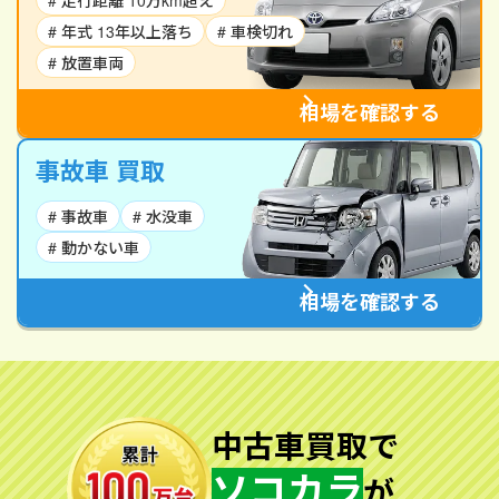
# 走行距離 10万km超え
# 年式 13年以上落ち
# 車検切れ
# 放置車両
相場を確認する
事故車 買取
# 事故車
# 水没車
# 動かない車
相場を確認する
中古車買取で
ソコカラ
が