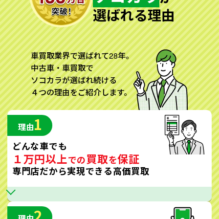
選ばれる理由
車買取業界で選ばれて28年。
中古車・車買取で
ソコカラが選ばれ続ける
４つの理由をご紹介します。
1
理由
どんな車でも
１万円以上
買取
保証
での
を
専門店だから実現できる高価買取
2
理由