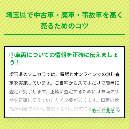
まった車、車検が切れて動かすことができない車でも
埼玉県で中古車・廃車・事故車を高く
買取可能です。
売るためのコツ
ソコカラは世界１１０か国に独自の販売ネットワーク
を持ち、国内に自社物流網、自社ヤードをもっている
ため、中間マージンがかかりません。だから高価買取
を実現し、お客様に利益を還元することができるので
①車両についての情報を正確に伝えましょ
す。
う！
埼玉県にお住まいであれば、まずはお気軽に（0120-
埼玉県のソコカラでは、電話とオンラインでの無料査
590-870）までお問い合わせ下さい。
定を実施しています。ご自宅からスマホだけで簡単に
査定・ご相談・見積もりはすべて無料で行います。安
査定が完了します。正確に査定するためには車両の状
心してお問い合わせください。
態を正確に伝えていただく必要があります。車両の状
態が明確でないと査定する側も慎重にならざるを得ま
もっと見る
せん。廃車・事故車査定する際はできるだけ車検証を
ご準備ください。車検証があることで車両状態や年式