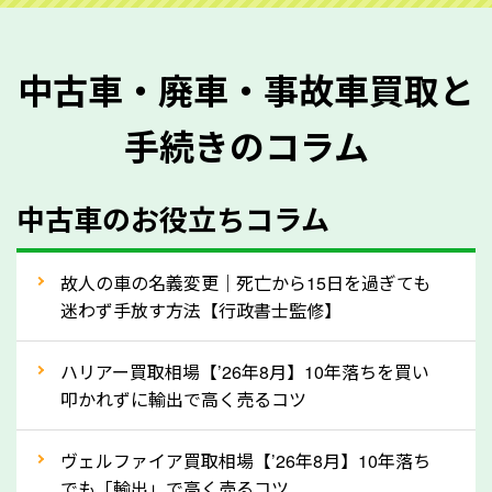
を正確に把握し、査定することができるため、査定価
格が上がりやすくなります。廃車・事故車査定の際に
中古車・廃車・事故車買取と
質問させていただく内容は以下の通りとなります。
手続きのコラム
メーカー／車種
年式
中古車のお役立ちコラム
型式／グレード
走行距離（例：約〇万キロ）
車検の満了日
故人の車の名義変更｜死亡から15日を過ぎても
迷わず手放す方法【行政書士監修】
内装や外装の状態
上記の情報を正確にお伝えいただくことで、正確な査
ハリアー買取相場【’26年8月】10年落ちを買い
定を行い高価買取価格をつけやすくなります。
叩かれずに輸出で高く売るコツ
②自動車税の還付金は早く売るほど多く返
ヴェルファイア買取相場【’26年8月】10年落ち
ってきます！
でも「輸出」で高く売るコツ