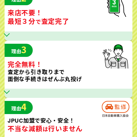
来店不要！
最短３分
査定完了
で
3
理由
完全無料！
査定から引き取りまで
面倒な手続きはぜんぶ丸投げ
4
理由
JPUC加盟で安心・安全！
不当な減額
行いません
は