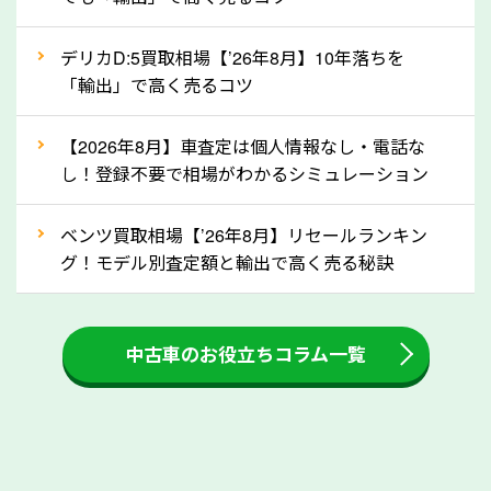
自動車税の還付金は、先に年払いしていた自動車税が
月割りで返還されるものです。ですから、自動車税の
デリカD:5買取相場【’26年8月】10年落ちを
「輸出」で高く売るコツ
還付金は早めに売却するほど多く還付されます。不要
な車は早めに廃車手続きをしたほうが良いでしょう。
【2026年8月】車査定は個人情報なし・電話な
し！登録不要で相場がわかるシミュレーション
③自動車税の還付金の扱いについて確認し
ましょう！
ベンツ買取相場【’26年8月】リセールランキン
車を廃車にすると、自動車税の還付金を受け取ること
グ！モデル別査定額と輸出で高く売る秘訣
ができる場合があります。廃車買取業者の中には、還
付金をお客様に返還しない業者もあります。廃車査定
中古車のお役立ちコラム一覧
をする際には、自動車税の還付金の返還があるかどう
かを確認するようにしてください。埼玉県のソコカラ
では、自動車税の還付金をお客様に返還しております
のでご安心ください。
④人気の車種は廃車でも高価買取が可能！