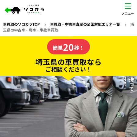
車買取のソコカラTOP
>
車買取・中古車査定の全国対応エリア一覧
>
埼
玉県の中古車・廃車・事故車買取
埼玉県
20
私たちが責任を持って
の車買取なら
簡単
秒！
査定いたします！
ソコカラの
埼玉県の車買取なら
ご相談ください！
20
入力完了！
秒で
無料で
カンタンWeb査定
電話か出張か、高い方の査定を提案。
高価買取!
だから
ご依頼いただいたお車を丁寧に査定いたします