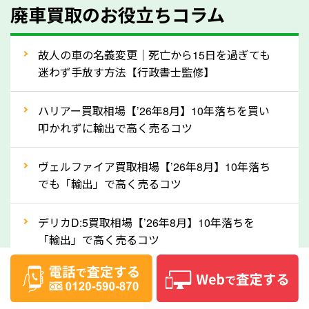
廃車買取のお役立ちコラム
人気の車種は廃車の状態でも、高価買取が可能です。
特にスポーツカー・トラックのほか、海外で人気の国
故人の車の名義変更｜死亡から15日を過ぎても
産車は高く買取が可能です。「廃車＝買取できない」
迷わず手放す方法【行政書士監修】
というイメージがありますが、埼玉県の「ソコカラ」
なら廃車の車も適正価格で買取できます。他社で買取
ハリアー買取相場【’26年8月】10年落ちを買い
拒否となった車も価格がつく可能性があるので、諦め
叩かれずに輸出で高く売るコツ
ずに埼玉県の「ソコカラ」にご相談ください。古い車
ヴェルファイア買取相場【’26年8月】10年落ち
でも高価買取が可能なケースは珍しくないため、まず
でも「輸出」で高く売るコツ
はWebで簡単にできる無料査定をお試しください。
実際の買取実績を、車のメーカーや状態ごとに「買取
デリカD:5買取相場【’26年8月】10年落ちを
実績」で確認できます。
「輸出」で高く売るコツ
⑤車内の簡単な清掃で買取価格アップも！
【2026年8月】車査定は個人情報なし・電話な
しばらく乗っていない車は、車内のシートや座席の下
し！登録不要で相場がわかるシミュレーション
が汚れていることも多いです。シミや汚れが付着して