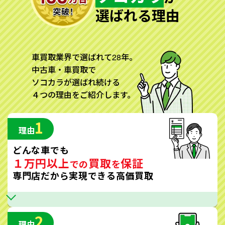
選ばれる理由
車買取業界で選ばれて28年。
中古車・車買取で
ソコカラが選ばれ続ける
４つの理由をご紹介します。
1
理由
どんな車でも
１万円以上
買取
保証
での
を
専門店だから実現できる高価買取
2
理由