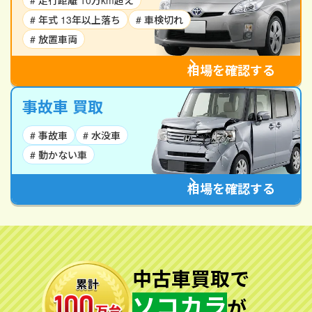
# 走行距離 10万km超え
# 年式 13年以上落ち
# 車検切れ
# 放置車両
相場を確認する
事故車 買取
# 事故車
# 水没車
# 動かない車
相場を確認する
中古車買取で
ソコカラ
が