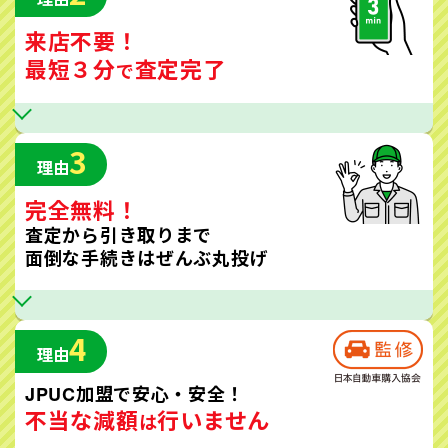
来店不要！
最短３分
査定完了
で
3
理由
完全無料！
査定から引き取りまで
面倒な手続きはぜんぶ丸投げ
4
理由
JPUC加盟で安心・安全！
不当な減額
行いません
は