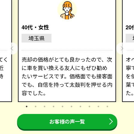
40代・女性
2
埼玉県
てく
売却の価格がとても良かったので、次
オ
近
に車を買い換える友人にもぜひ勧め
寧
持
たいサービスです。価格面でも接客面
を
でも、自信を持って太鼓判を押せる内
葉
容でした。
た
お客様の声一覧