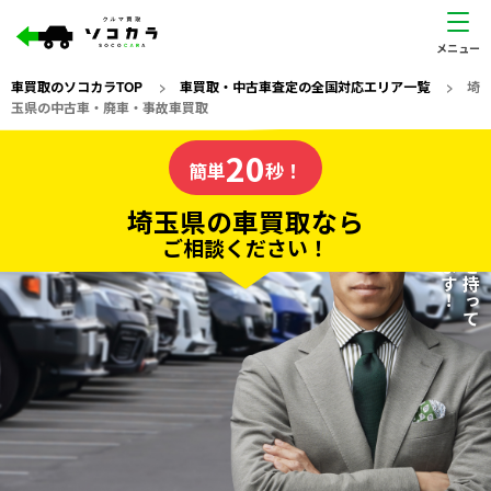
車買取のソコカラTOP
>
車買取・中古車査定の全国対応エリア一覧
>
埼
玉県の中古車・廃車・事故車買取
埼玉県
20
私たちが責任を持って
の車買取なら
簡単
秒！
査定いたします！
ソコカラの
埼玉県の車買取なら
ご相談ください！
20
入力完了！
秒で
無料で
カンタンWeb査定
電話か出張か、高い方の査定を提案。
高価買取!
だから
ご依頼いただいたお車を丁寧に査定いたします