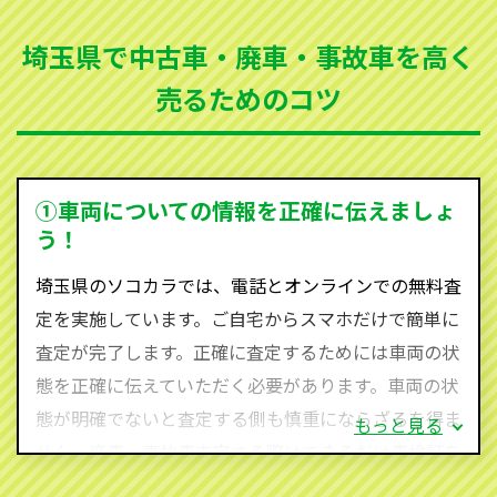
まった車、車検が切れて動かすことができない車でも
埼玉県で中古車・廃車・事故車を高く
買取可能です。
売るためのコツ
ソコカラは世界１１０か国に独自の販売ネットワーク
を持ち、国内に自社物流網、自社ヤードをもっている
ため、中間マージンがかかりません。だから高価買取
を実現し、お客様に利益を還元することができるので
①車両についての情報を正確に伝えましょ
す。
う！
埼玉県にお住まいであれば、まずはお気軽に（0120-
埼玉県のソコカラでは、電話とオンラインでの無料査
590-870）までお問い合わせ下さい。
定を実施しています。ご自宅からスマホだけで簡単に
査定・ご相談・見積もりはすべて無料で行います。安
査定が完了します。正確に査定するためには車両の状
心してお問い合わせください。
態を正確に伝えていただく必要があります。車両の状
態が明確でないと査定する側も慎重にならざるを得ま
もっと見る
せん。廃車・事故車査定する際はできるだけ車検証を
ご準備ください。車検証があることで車両状態や年式