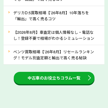
自動車税の還付金は、先に年払いしていた自動車税が
月割りで返還されるものです。ですから、自動車税の
デリカD:5買取相場【’26年8月】10年落ちを
「輸出」で高く売るコツ
還付金は早めに売却するほど多く還付されます。不要
な車は早めに廃車手続きをしたほうが良いでしょう。
【2026年8月】車査定は個人情報なし・電話な
し！登録不要で相場がわかるシミュレーション
③自動車税の還付金の扱いについて確認し
ましょう！
ベンツ買取相場【’26年8月】リセールランキン
車を廃車にすると、自動車税の還付金を受け取ること
グ！モデル別査定額と輸出で高く売る秘訣
ができる場合があります。廃車買取業者の中には、還
付金をお客様に返還しない業者もあります。廃車査定
中古車のお役立ちコラム一覧
をする際には、自動車税の還付金の返還があるかどう
かを確認するようにしてください。埼玉県のソコカラ
では、自動車税の還付金をお客様に返還しております
のでご安心ください。
④人気の車種は廃車でも高価買取が可能！