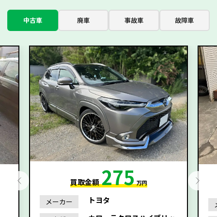
中古車
廃車
事故車
故障車
275
買取金額
万円
トヨタ
メーカー