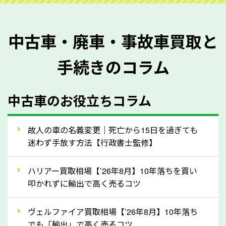
を正確に把握し、査定することができるため、査定価
格が上がりやすくなります。廃車・事故車査定の際に
中古車・廃車・事故車買取と
質問させていただく内容は以下の通りとなります。
手続きのコラム
メーカー／車種
年式
中古車のお役立ちコラム
型式／グレード
走行距離（例：約〇万キロ）
車検の満了日
故人の車の名義変更｜死亡から15日を過ぎても
迷わず手放す方法【行政書士監修】
内装や外装の状態
上記の情報を正確にお伝えいただくことで、正確な査
ハリアー買取相場【’26年8月】10年落ちを買い
定を行い高価買取価格をつけやすくなります。
叩かれずに輸出で高く売るコツ
②自動車税の還付金は早く売るほど多く返
ヴェルファイア買取相場【’26年8月】10年落ち
ってきます！
でも「輸出」で高く売るコツ