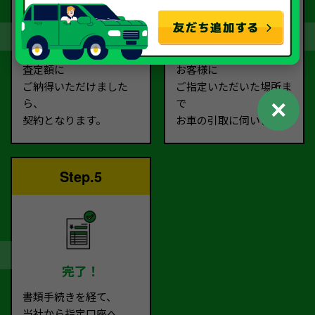
契約
お引取り
査定額に
お客様に
ご納得いただけました
ご指定いただいた場所ま
✕
ら、
で
契約となります。
お車の引取に伺います。
Step.5
完了！
書類手続きを経て、
当社から指定口座へ