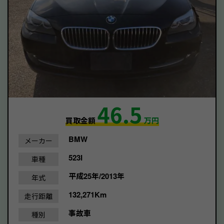
46.5
買取金額
万円
BMW
メーカー
523I
車種
平成25年/2013年
年式
132,271Km
走行距離
事故車
種別