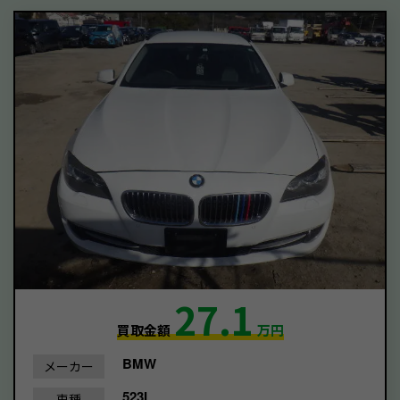
27.1
買取金額
万円
BMW
メーカー
523I
車種