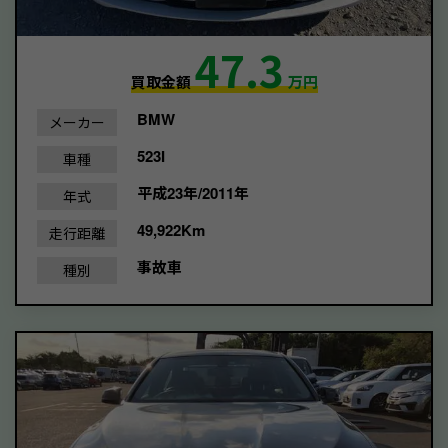
47.3
買取金額
万円
BMW
メーカー
523I
車種
平成23年/2011年
年式
49,922Km
走行距離
事故車
種別