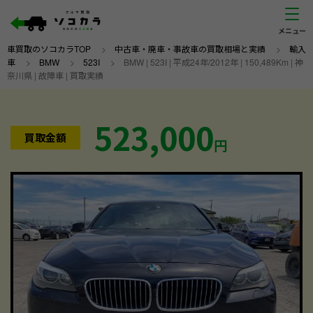
車買取のソコカラTOP
>
中古車・廃車・事故車の買取相場と実績
>
輸入
車
>
BMW
>
523I
>
BMW | 523I | 平成24年/2012年 | 150,489Km | 神
奈川県 | 故障車 | 買取実績
523,000
買取金額
円