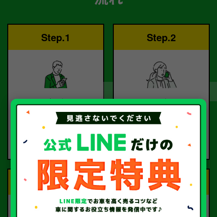
Step.1
Step.2
ご依頼
査定
お電話または査定フォー
査定のプロが
ムより
お電話で回答いたしま
ご依頼ください。
す。
Step.3
Step.4