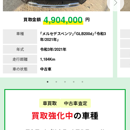
4,904,000
買取金額
円
車種
｢メルセデスベンツ｣｢GLB200d｣｢令和3
年/2021年｣
年式
令和3年/2021年
走行距離
1,184Km
車の状態
中古車
車買取
中古車査定
買取強化中
の車種