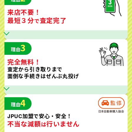
来店不要！
最短３分
査定完了
で
3
理由
完全無料！
査定から引き取りまで
面倒な手続きはぜんぶ丸投げ
4
理由
JPUC加盟で安心・安全！
不当な減額
行いません
は