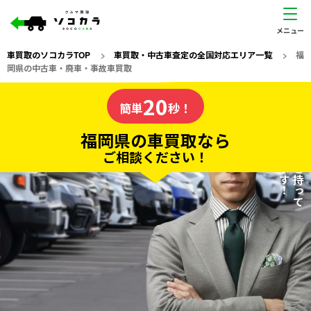
車買取のソコカラTOP
>
車買取・中古車査定の全国対応エリア一覧
>
福
岡県の中古車・廃車・事故車買取
福岡県
20
私たちが責任を持って
の車買取なら
簡単
秒！
査定いたします！
ソコカラの
福岡県の車買取なら
ご相談ください！
20
入力完了！
秒で
無料で
カンタンWeb査定
電話か出張か、高い方の査定を提案。
高価買取!
だから
ご依頼いただいたお車を丁寧に査定いたします