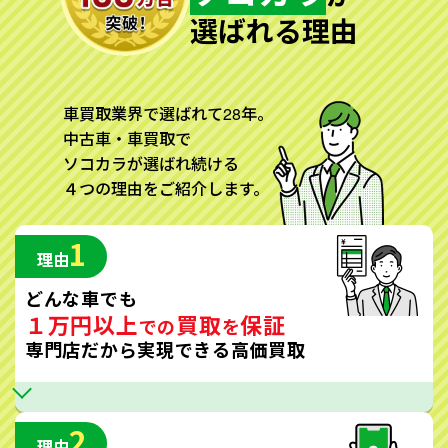
選ばれる理由
車買取業界で選ばれて28年。
中古車・車買取で
ソコカラが選ばれ続ける
４つの理由をご紹介します。
1
理由
どんな車でも
１万円以上
買取
保証
での
を
専門店だから実現できる高価買取
2
理由