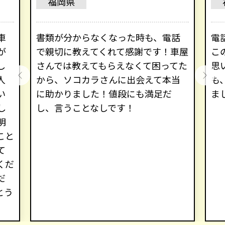
福岡県
車
書類が分からなくなった時も、電話
電
が
で親切に教えてくれて感謝です！車屋
こ
し
さんでは教えてもらえなくて困ってた
思
人
から、ソコカラさんに出会えて本当
も
い
に助かりました！値段にも満足だ
ま
し
し、言うことなしです！
明
こと
て
くだ
だ
とう