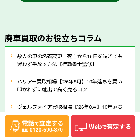
かを確認するようにしてください。福岡県のソコカラ
では、自動車税の還付金をお客様に返還しております
のでご安心ください。
④人気の車種は廃車でも高価買取が可能！
廃車買取のお役立ちコラム
人気の車種は廃車の状態でも、高価買取が可能です。
特にスポーツカー・トラックのほか、海外で人気の国
故人の車の名義変更｜死亡から15日を過ぎても
産車は高く買取が可能です。「廃車＝買取できない」
迷わず手放す方法【行政書士監修】
というイメージがありますが、福岡県の「ソコカラ」
なら廃車の車も適正価格で買取できます。他社で買取
ハリアー買取相場【’26年8月】10年落ちを買い
拒否となった車も価格がつく可能性があるので、諦め
叩かれずに輸出で高く売るコツ
ずに福岡県の「ソコカラ」にご相談ください。古い車
ヴェルファイア買取相場【’26年8月】10年落ち
でも高価買取が可能なケースは珍しくないため、まず
でも「輸出」で高く売るコツ
はWebで簡単にできる無料査定をお試しください。
実際の買取実績を、車のメーカーや状態ごとに「買取
デリカD:5買取相場【’26年8月】10年落ちを
実績」で確認できます。
「輸出」で高く売るコツ