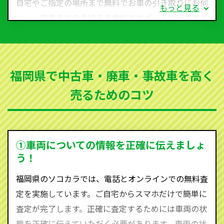
自宅やご指定の場所まで無料でお車の引き取りにお伺
もっと見る
いし、廃車までの手続きを無料でサポート代行させて
いただきます。古くなった車・廃車・事故車・故障車
など動かない車、水害車、不動車、乗らなくなってし
まった車、車検が切れて動かすことができない車でも
福岡県で中古車・廃車・事故車を高く
買取可能です。
売るためのコツ
ソコカラは世界１１０か国に独自の販売ネットワーク
を持ち、国内に自社物流網、自社ヤードをもっている
ため、中間マージンがかかりません。だから高価買取
を実現し、お客様に利益を還元することができるので
①車両についての情報を正確に伝えましょ
す。
う！
福岡県にお住まいであれば、まずはお気軽に（0120-
福岡県のソコカラでは、電話とオンラインでの無料査
590-870）までお問い合わせ下さい。
定を実施しています。ご自宅からスマホだけで簡単に
査定・ご相談・見積もりはすべて無料で行います。安
査定が完了します。正確に査定するためには車両の状
心してお問い合わせください。
態を正確に伝えていただく必要があります。車両の状