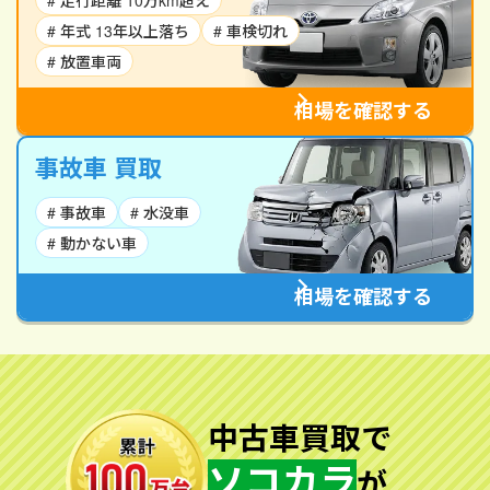
# 走行距離 10万km超え
# 年式 13年以上落ち
# 車検切れ
# 放置車両
相場を確認する
事故車 買取
# 事故車
# 水没車
# 動かない車
相場を確認する
中古車買取で
ソコカラ
が