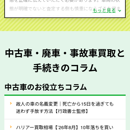
態が明確でないと査定する側も慎重にならざるを得ま
もっと見る
せん。廃車・事故車査定する際はできるだけ車検証を
ご準備ください。車検証があることで車両状態や年式
を正確に把握し、査定することができるため、査定価
格が上がりやすくなります。廃車・事故車査定の際に
中古車・廃車・事故車買取と
質問させていただく内容は以下の通りとなります。
手続きのコラム
メーカー／車種
年式
中古車のお役立ちコラム
型式／グレード
走行距離（例：約〇万キロ）
車検の満了日
故人の車の名義変更｜死亡から15日を過ぎても
迷わず手放す方法【行政書士監修】
内装や外装の状態
上記の情報を正確にお伝えいただくことで、正確な査
ハリアー買取相場【’26年8月】10年落ちを買い