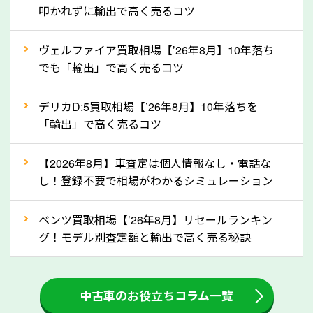
定を行い高価買取価格をつけやすくなります。
叩かれずに輸出で高く売るコツ
②自動車税の還付金は早く売るほど多く返
ヴェルファイア買取相場【’26年8月】10年落ち
ってきます！
でも「輸出」で高く売るコツ
自動車税の還付金は、先に年払いしていた自動車税が
月割りで返還されるものです。ですから、自動車税の
デリカD:5買取相場【’26年8月】10年落ちを
「輸出」で高く売るコツ
還付金は早めに売却するほど多く還付されます。不要
な車は早めに廃車手続きをしたほうが良いでしょう。
【2026年8月】車査定は個人情報なし・電話な
し！登録不要で相場がわかるシミュレーション
③自動車税の還付金の扱いについて確認し
ましょう！
ベンツ買取相場【’26年8月】リセールランキン
車を廃車にすると、自動車税の還付金を受け取ること
グ！モデル別査定額と輸出で高く売る秘訣
ができる場合があります。廃車買取業者の中には、還
付金をお客様に返還しない業者もあります。廃車査定
中古車のお役立ちコラム一覧
をする際には、自動車税の還付金の返還があるかどう