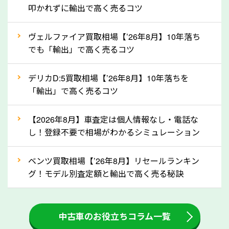
定を行い高価買取価格をつけやすくなります。
叩かれずに輸出で高く売るコツ
②自動車税の還付金は早く売るほど多く返
ヴェルファイア買取相場【’26年8月】10年落ち
ってきます！
でも「輸出」で高く売るコツ
自動車税の還付金は、先に年払いしていた自動車税が
月割りで返還されるものです。ですから、自動車税の
デリカD:5買取相場【’26年8月】10年落ちを
「輸出」で高く売るコツ
還付金は早めに売却するほど多く還付されます。不要
な車は早めに廃車手続きをしたほうが良いでしょう。
【2026年8月】車査定は個人情報なし・電話な
し！登録不要で相場がわかるシミュレーション
③自動車税の還付金の扱いについて確認し
ましょう！
ベンツ買取相場【’26年8月】リセールランキン
車を廃車にすると、自動車税の還付金を受け取ること
グ！モデル別査定額と輸出で高く売る秘訣
ができる場合があります。廃車買取業者の中には、還
付金をお客様に返還しない業者もあります。廃車査定
中古車のお役立ちコラム一覧
をする際には、自動車税の還付金の返還があるかどう