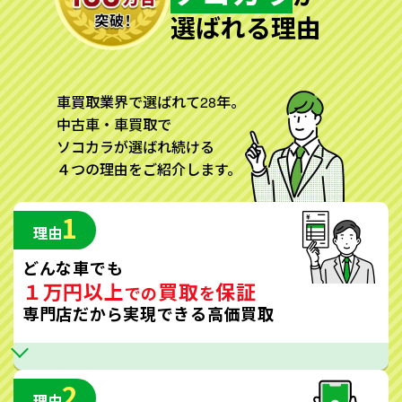
選ばれる理由
車買取業界で選ばれて28年。
中古車・車買取で
ソコカラが選ばれ続ける
４つの理由をご紹介します。
1
理由
どんな車でも
１万円以上
買取
保証
での
を
専門店だから実現できる高価買取
2
理由