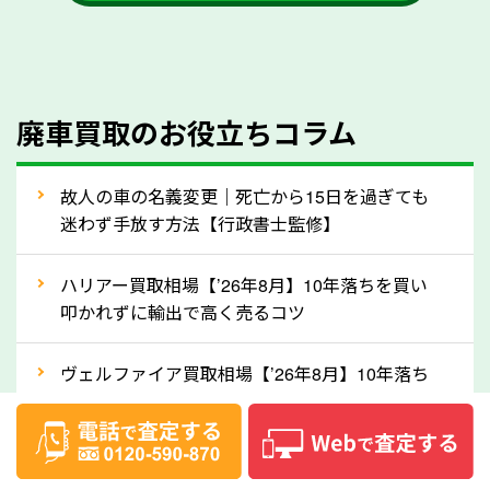
かを確認するようにしてください。福岡県のソコカラ
では、自動車税の還付金をお客様に返還しております
のでご安心ください。
④人気の車種は廃車でも高価買取が可能！
廃車買取のお役立ちコラム
人気の車種は廃車の状態でも、高価買取が可能です。
特にスポーツカー・トラックのほか、海外で人気の国
故人の車の名義変更｜死亡から15日を過ぎても
産車は高く買取が可能です。「廃車＝買取できない」
迷わず手放す方法【行政書士監修】
というイメージがありますが、福岡県の「ソコカラ」
なら廃車の車も適正価格で買取できます。他社で買取
ハリアー買取相場【’26年8月】10年落ちを買い
拒否となった車も価格がつく可能性があるので、諦め
叩かれずに輸出で高く売るコツ
ずに福岡県の「ソコカラ」にご相談ください。古い車
ヴェルファイア買取相場【’26年8月】10年落ち
でも高価買取が可能なケースは珍しくないため、まず
でも「輸出」で高く売るコツ
はWebで簡単にできる無料査定をお試しください。
実際の買取実績を、車のメーカーや状態ごとに「買取
デリカD:5買取相場【’26年8月】10年落ちを
実績」で確認できます。
「輸出」で高く売るコツ