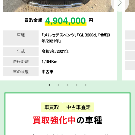
4,904,000
買取金額
円
車種
｢メルセデスベンツ｣｢GLB200d｣｢令和3
年/2021年｣
年式
令和3年/2021年
走行距離
1,184Km
車の状態
中古車
車買取
中古車査定
買取強化中
の車種