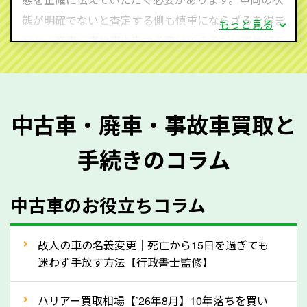
態が明確でないと査定する側も慎重にならざるを得ま
もっと見る
せん。廃車・事故車査定する際はできるだけ車検証を
ご準備ください。車検証があることで車両状態や年式
を正確に把握し、査定することができるため、査定価
格が上がりやすくなります。廃車・事故車査定の際に
中古車・廃車・事故車買取と
質問させていただく内容は以下の通りとなります。
手続きのコラム
メーカー／車種
年式
中古車のお役立ちコラム
型式／グレード
走行距離（例：約〇万キロ）
車検の満了日
故人の車の名義変更｜死亡から15日を過ぎても
迷わず手放す方法【行政書士監修】
内装や外装の状態
上記の情報を正確にお伝えいただくことで、正確な査
ハリアー買取相場【’26年8月】10年落ちを買い