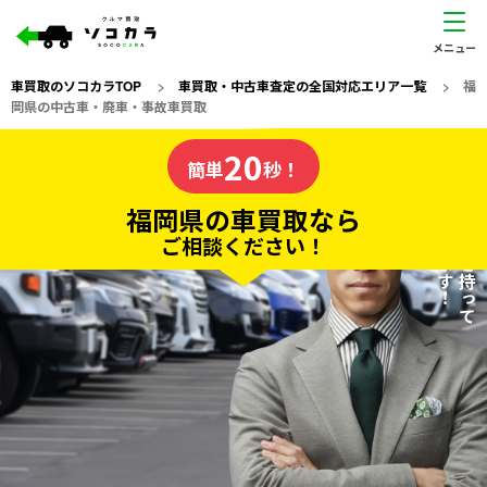
車買取のソコカラTOP
>
車買取・中古車査定の全国対応エリア一覧
>
福
岡県の中古車・廃車・事故車買取
福岡県
20
私たちが責任を持って
の車買取なら
簡単
秒！
査定いたします！
ソコカラの
福岡県の車買取なら
ご相談ください！
20
入力完了！
秒で
無料で
カンタンWeb査定
電話か出張か、高い方の査定を提案。
高価買取!
だから
ご依頼いただいたお車を丁寧に査定いたします