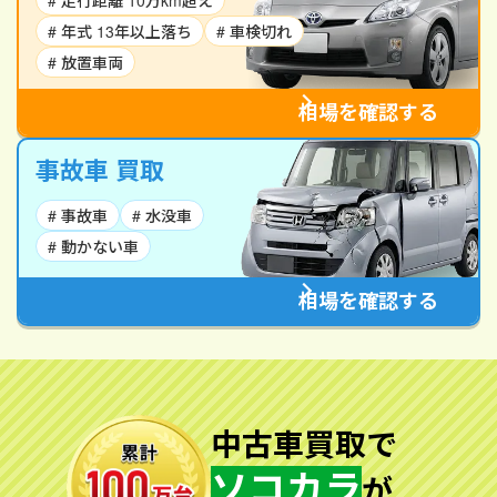
# 走行距離 10万km超え
# 年式 13年以上落ち
# 車検切れ
# 放置車両
相場を確認する
事故車 買取
# 事故車
# 水没車
# 動かない車
相場を確認する
中古車買取で
ソコカラ
が