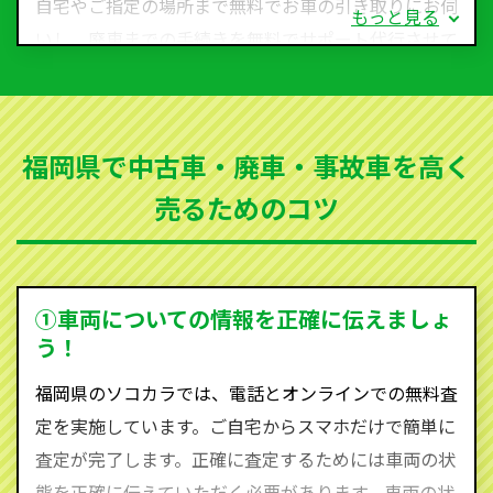
自宅やご指定の場所まで無料でお車の引き取りにお伺
もっと見る
いし、廃車までの手続きを無料でサポート代行させて
いただきます。古くなった車・廃車・事故車・故障車
など動かない車、水害車、不動車、乗らなくなってし
まった車、車検が切れて動かすことができない車でも
福岡県で中古車・廃車・事故車を高く
買取可能です。
売るためのコツ
ソコカラは世界１１０か国に独自の販売ネットワーク
を持ち、国内に自社物流網、自社ヤードをもっている
ため、中間マージンがかかりません。だから高価買取
を実現し、お客様に利益を還元することができるので
①車両についての情報を正確に伝えましょ
す。
う！
福岡県にお住まいであれば、まずはお気軽に（0120-
福岡県のソコカラでは、電話とオンラインでの無料査
590-870）までお問い合わせ下さい。
定を実施しています。ご自宅からスマホだけで簡単に
査定・ご相談・見積もりはすべて無料で行います。安
査定が完了します。正確に査定するためには車両の状
心してお問い合わせください。
態を正確に伝えていただく必要があります。車両の状