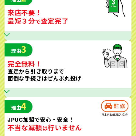
来店不要！
最短３分
査定完了
で
3
理由
完全無料！
査定から引き取りまで
面倒な手続きはぜんぶ丸投げ
4
理由
JPUC加盟で安心・安全！
不当な減額
行いません
は