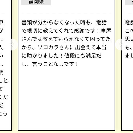
福岡県
車
書類が分からなくなった時も、電話
電
が
で親切に教えてくれて感謝です！車屋
こ
し
さんでは教えてもらえなくて困ってた
思
人
から、ソコカラさんに出会えて本当
も
い
に助かりました！値段にも満足だ
ま
し
し、言うことなしです！
明
こと
て
くだ
だ
とう