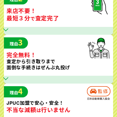
来店不要！
最短３分
査定完了
で
3
理由
完全無料！
査定から引き取りまで
面倒な手続きはぜんぶ丸投げ
4
理由
JPUC加盟で安心・安全！
不当な減額
行いません
は