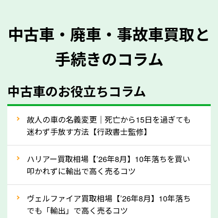
を正確に把握し、査定することができるため、査定価
格が上がりやすくなります。廃車・事故車査定の際に
中古車・廃車・事故車買取と
質問させていただく内容は以下の通りとなります。
手続きのコラム
メーカー／車種
年式
中古車のお役立ちコラム
型式／グレード
走行距離（例：約〇万キロ）
車検の満了日
故人の車の名義変更｜死亡から15日を過ぎても
迷わず手放す方法【行政書士監修】
内装や外装の状態
上記の情報を正確にお伝えいただくことで、正確な査
ハリアー買取相場【’26年8月】10年落ちを買い
定を行い高価買取価格をつけやすくなります。
叩かれずに輸出で高く売るコツ
②自動車税の還付金は早く売るほど多く返
ヴェルファイア買取相場【’26年8月】10年落ち
ってきます！
でも「輸出」で高く売るコツ