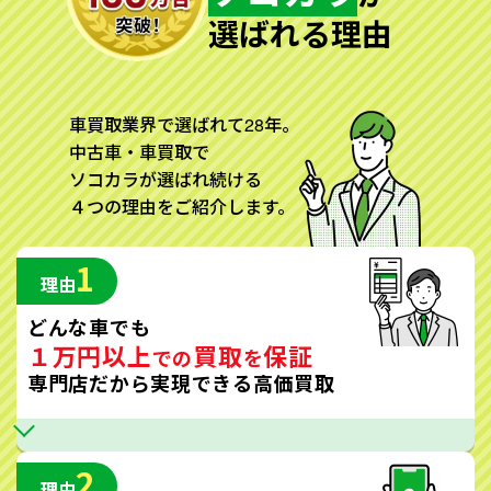
選ばれる理由
車買取業界で選ばれて28年。
中古車・車買取で
ソコカラが選ばれ続ける
４つの理由をご紹介します。
1
理由
どんな車でも
１万円以上
買取
保証
での
を
専門店だから実現できる高価買取
2
理由