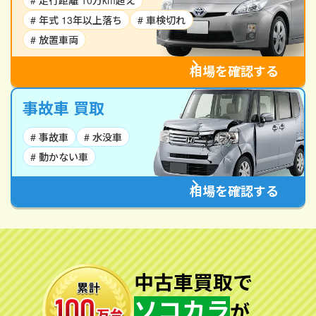
# 走行距離 10万km超え
# 年式 13年以上落ち
# 車検切れ
# 放置車両
相場を確認する
事故車 買取
# 事故車
# 水没車
# 動かない車
相場を確認する
中古車買取で
ソコカラ
が