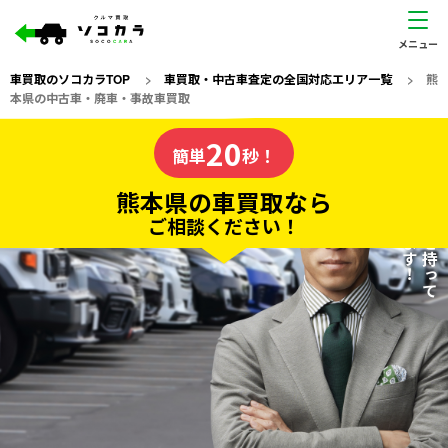
車買取のソコカラTOP
>
車買取・中古車査定の全国対応エリア一覧
>
熊
本県の中古車・廃車・事故車買取
熊本県
20
私たちが責任を持って
の車買取なら
簡単
秒！
査定いたします！
ソコカラの
熊本県の車買取なら
ご相談ください！
20
入力完了！
秒で
無料で
カンタンWeb査定
電話か出張か、高い方の査定を提案。
高価買取!
だから
ご依頼いただいたお車を丁寧に査定いたします