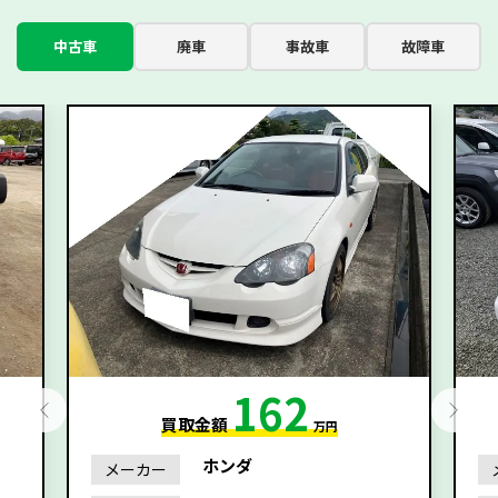
中古車
廃車
事故車
故障車
162
買取金額
万円
ホンダ
メーカー