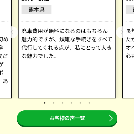
熊本県
廃車費用が無料になるのはもちろん
長
初め
魅力的ですが、煩雑な手続きをすべて
た
全
代行してくれる点が、私にとって大き
オ
安だ
な魅力でした。
心
が
ポ
。あ
お客様の声一覧