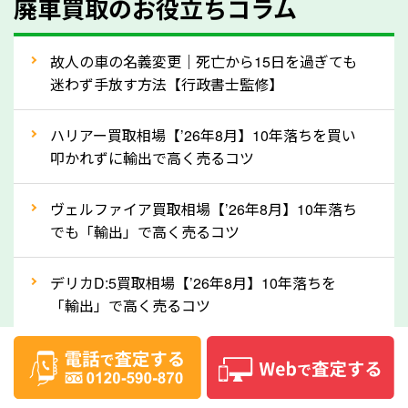
廃車買取のお役立ちコラム
人気の車種は廃車の状態でも、高価買取が可能です。
特にスポーツカー・トラックのほか、海外で人気の国
故人の車の名義変更｜死亡から15日を過ぎても
産車は高く買取が可能です。「廃車＝買取できない」
迷わず手放す方法【行政書士監修】
というイメージがありますが、熊本県の「ソコカラ」
なら廃車の車も適正価格で買取できます。他社で買取
ハリアー買取相場【’26年8月】10年落ちを買い
拒否となった車も価格がつく可能性があるので、諦め
叩かれずに輸出で高く売るコツ
ずに熊本県の「ソコカラ」にご相談ください。古い車
ヴェルファイア買取相場【’26年8月】10年落ち
でも高価買取が可能なケースは珍しくないため、まず
でも「輸出」で高く売るコツ
はWebで簡単にできる無料査定をお試しください。
実際の買取実績を、車のメーカーや状態ごとに「買取
デリカD:5買取相場【’26年8月】10年落ちを
実績」で確認できます。
「輸出」で高く売るコツ
⑤車内の簡単な清掃で買取価格アップも！
【2026年8月】車査定は個人情報なし・電話な
しばらく乗っていない車は、車内のシートや座席の下
し！登録不要で相場がわかるシミュレーション
が汚れていることも多いです。シミや汚れが付着して