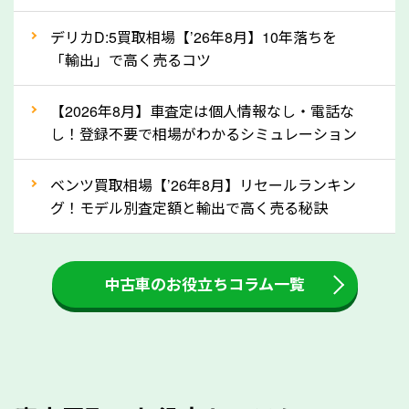
自動車税の還付金は、先に年払いしていた自動車税が
月割りで返還されるものです。ですから、自動車税の
デリカD:5買取相場【’26年8月】10年落ちを
「輸出」で高く売るコツ
還付金は早めに売却するほど多く還付されます。不要
な車は早めに廃車手続きをしたほうが良いでしょう。
【2026年8月】車査定は個人情報なし・電話な
し！登録不要で相場がわかるシミュレーション
③自動車税の還付金の扱いについて確認し
ましょう！
ベンツ買取相場【’26年8月】リセールランキン
車を廃車にすると、自動車税の還付金を受け取ること
グ！モデル別査定額と輸出で高く売る秘訣
ができる場合があります。廃車買取業者の中には、還
付金をお客様に返還しない業者もあります。廃車査定
中古車のお役立ちコラム一覧
をする際には、自動車税の還付金の返還があるかどう
かを確認するようにしてください。熊本県のソコカラ
では、自動車税の還付金をお客様に返還しております
のでご安心ください。
④人気の車種は廃車でも高価買取が可能！