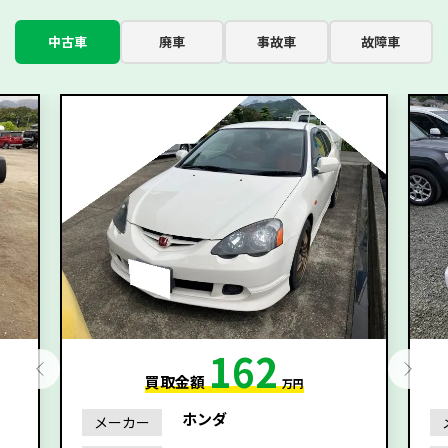
中古車
廃車
事故車
故障車
162
買取金額
万円
ホンダ
メーカー