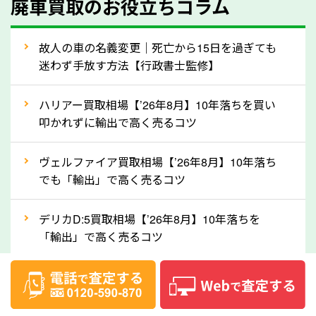
廃車買取のお役立ちコラム
人気の車種は廃車の状態でも、高価買取が可能です。
特にスポーツカー・トラックのほか、海外で人気の国
故人の車の名義変更｜死亡から15日を過ぎても
産車は高く買取が可能です。「廃車＝買取できない」
迷わず手放す方法【行政書士監修】
というイメージがありますが、熊本県の「ソコカラ」
なら廃車の車も適正価格で買取できます。他社で買取
ハリアー買取相場【’26年8月】10年落ちを買い
拒否となった車も価格がつく可能性があるので、諦め
叩かれずに輸出で高く売るコツ
ずに熊本県の「ソコカラ」にご相談ください。古い車
ヴェルファイア買取相場【’26年8月】10年落ち
でも高価買取が可能なケースは珍しくないため、まず
でも「輸出」で高く売るコツ
はWebで簡単にできる無料査定をお試しください。
実際の買取実績を、車のメーカーや状態ごとに「買取
デリカD:5買取相場【’26年8月】10年落ちを
実績」で確認できます。
「輸出」で高く売るコツ
⑤車内の簡単な清掃で買取価格アップも！
【2026年8月】車査定は個人情報なし・電話な
しばらく乗っていない車は、車内のシートや座席の下
し！登録不要で相場がわかるシミュレーション
が汚れていることも多いです。シミや汚れが付着して