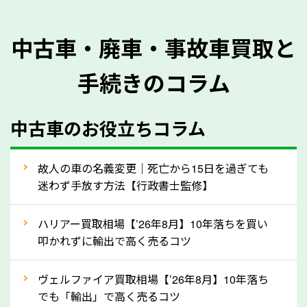
を正確に把握し、査定することができるため、査定価
格が上がりやすくなります。廃車・事故車査定の際に
中古車・廃車・事故車買取と
質問させていただく内容は以下の通りとなります。
手続きのコラム
メーカー／車種
年式
中古車のお役立ちコラム
型式／グレード
走行距離（例：約〇万キロ）
車検の満了日
故人の車の名義変更｜死亡から15日を過ぎても
迷わず手放す方法【行政書士監修】
内装や外装の状態
上記の情報を正確にお伝えいただくことで、正確な査
ハリアー買取相場【’26年8月】10年落ちを買い
定を行い高価買取価格をつけやすくなります。
叩かれずに輸出で高く売るコツ
②自動車税の還付金は早く売るほど多く返
ヴェルファイア買取相場【’26年8月】10年落ち
ってきます！
でも「輸出」で高く売るコツ