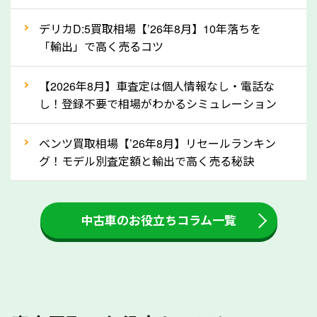
自動車税の還付金は、先に年払いしていた自動車税が
月割りで返還されるものです。ですから、自動車税の
デリカD:5買取相場【’26年8月】10年落ちを
「輸出」で高く売るコツ
還付金は早めに売却するほど多く還付されます。不要
な車は早めに廃車手続きをしたほうが良いでしょう。
【2026年8月】車査定は個人情報なし・電話な
し！登録不要で相場がわかるシミュレーション
③自動車税の還付金の扱いについて確認し
ましょう！
ベンツ買取相場【’26年8月】リセールランキン
車を廃車にすると、自動車税の還付金を受け取ること
グ！モデル別査定額と輸出で高く売る秘訣
ができる場合があります。廃車買取業者の中には、還
付金をお客様に返還しない業者もあります。廃車査定
中古車のお役立ちコラム一覧
をする際には、自動車税の還付金の返還があるかどう
かを確認するようにしてください。熊本県のソコカラ
では、自動車税の還付金をお客様に返還しております
のでご安心ください。
④人気の車種は廃車でも高価買取が可能！