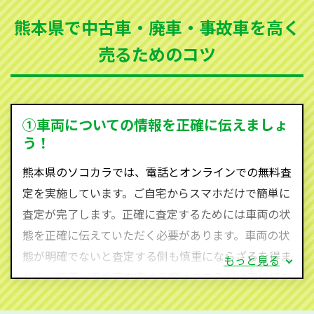
まった車、車検が切れて動かすことができない車でも
熊本県で中古車・廃車・事故車を高く
買取可能です。
売るためのコツ
ソコカラは世界１１０か国に独自の販売ネットワーク
を持ち、国内に自社物流網、自社ヤードをもっている
ため、中間マージンがかかりません。だから高価買取
を実現し、お客様に利益を還元することができるので
①車両についての情報を正確に伝えましょ
す。
う！
熊本県にお住まいであれば、まずはお気軽に（0120-
熊本県のソコカラでは、電話とオンラインでの無料査
590-870）までお問い合わせ下さい。
定を実施しています。ご自宅からスマホだけで簡単に
査定・ご相談・見積もりはすべて無料で行います。安
査定が完了します。正確に査定するためには車両の状
心してお問い合わせください。
態を正確に伝えていただく必要があります。車両の状
態が明確でないと査定する側も慎重にならざるを得ま
もっと見る
せん。廃車・事故車査定する際はできるだけ車検証を
ご準備ください。車検証があることで車両状態や年式