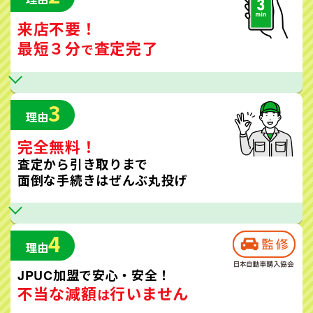
来店不要！
最短３分
査定完了
で
3
理由
完全無料！
査定から引き取りまで
面倒な手続きはぜんぶ丸投げ
4
理由
JPUC加盟で安心・安全！
不当な減額
行いません
は