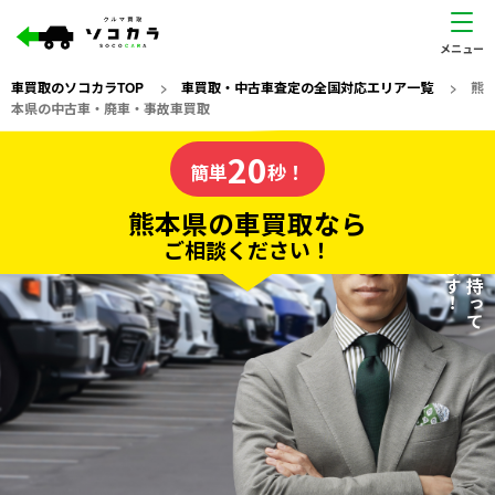
車買取のソコカラTOP
>
車買取・中古車査定の全国対応エリア一覧
>
熊
本県の中古車・廃車・事故車買取
熊本県
20
私たちが責任を持って
の車買取なら
簡単
秒！
査定いたします！
ソコカラの
熊本県の車買取なら
ご相談ください！
20
入力完了！
秒で
無料で
カンタンWeb査定
電話か出張か、高い方の査定を提案。
高価買取!
だから
ご依頼いただいたお車を丁寧に査定いたします