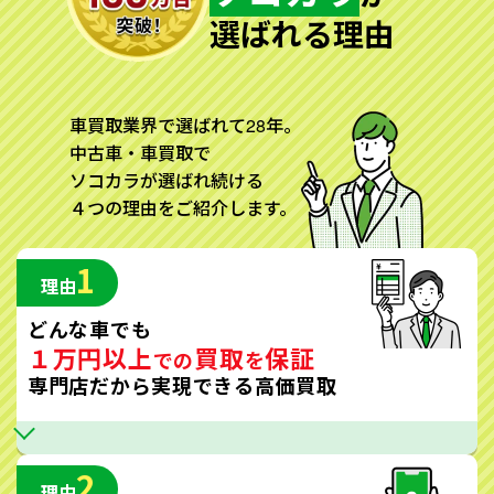
選ばれる理由
車買取業界で選ばれて28年。
中古車・車買取で
ソコカラが選ばれ続ける
４つの理由をご紹介します。
1
理由
どんな車でも
１万円以上
買取
保証
での
を
専門店だから実現できる高価買取
2
理由