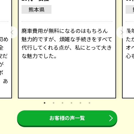
熊本県
廃車費用が無料になるのはもちろん
長
初め
魅力的ですが、煩雑な手続きをすべて
た
全
代行してくれる点が、私にとって大き
オ
安だ
な魅力でした。
心
が
ポ
。あ
お客様の声一覧