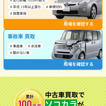
# 走行距離 10万km超え
# 年式 13年以上落ち
# 車検切れ
# 放置車両
相場を確認する
事故車 買取
# 事故車
# 水没車
# 動かない車
相場を確認する
中古車買取で
ソコカラ
が