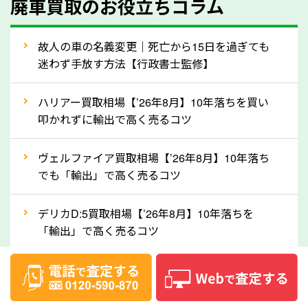
廃車買取のお役立ちコラム
人気の車種は廃車の状態でも、高価買取が可能です。
特にスポーツカー・トラックのほか、海外で人気の国
故人の車の名義変更｜死亡から15日を過ぎても
産車は高く買取が可能です。「廃車＝買取できない」
迷わず手放す方法【行政書士監修】
というイメージがありますが、熊本県の「ソコカラ」
なら廃車の車も適正価格で買取できます。他社で買取
ハリアー買取相場【’26年8月】10年落ちを買い
拒否となった車も価格がつく可能性があるので、諦め
叩かれずに輸出で高く売るコツ
ずに熊本県の「ソコカラ」にご相談ください。古い車
ヴェルファイア買取相場【’26年8月】10年落ち
でも高価買取が可能なケースは珍しくないため、まず
でも「輸出」で高く売るコツ
はWebで簡単にできる無料査定をお試しください。
実際の買取実績を、車のメーカーや状態ごとに「買取
デリカD:5買取相場【’26年8月】10年落ちを
実績」で確認できます。
「輸出」で高く売るコツ
⑤車内の簡単な清掃で買取価格アップも！
【2026年8月】車査定は個人情報なし・電話な
しばらく乗っていない車は、車内のシートや座席の下
し！登録不要で相場がわかるシミュレーション
が汚れていることも多いです。シミや汚れが付着して