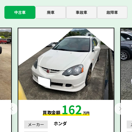
中古車
廃車
事故車
故障車
162
買取金額
万円
ホンダ
メーカー