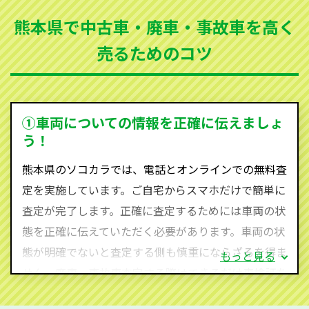
まった車、車検が切れて動かすことができない車でも
熊本県で中古車・廃車・事故車を高く
買取可能です。
売るためのコツ
ソコカラは世界１１０か国に独自の販売ネットワーク
を持ち、国内に自社物流網、自社ヤードをもっている
ため、中間マージンがかかりません。だから高価買取
を実現し、お客様に利益を還元することができるので
①車両についての情報を正確に伝えましょ
す。
う！
熊本県にお住まいであれば、まずはお気軽に（0120-
熊本県のソコカラでは、電話とオンラインでの無料査
590-870）までお問い合わせ下さい。
定を実施しています。ご自宅からスマホだけで簡単に
査定・ご相談・見積もりはすべて無料で行います。安
査定が完了します。正確に査定するためには車両の状
心してお問い合わせください。
態を正確に伝えていただく必要があります。車両の状
態が明確でないと査定する側も慎重にならざるを得ま
もっと見る
せん。廃車・事故車査定する際はできるだけ車検証を
ご準備ください。車検証があることで車両状態や年式