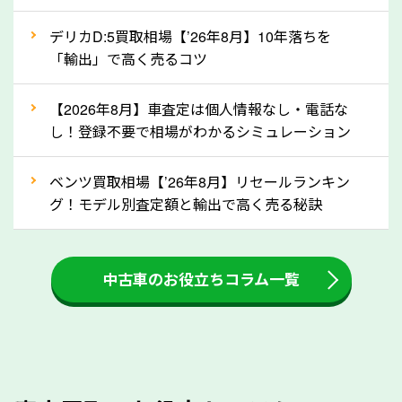
自動車税の還付金は、先に年払いしていた自動車税が
月割りで返還されるものです。ですから、自動車税の
デリカD:5買取相場【’26年8月】10年落ちを
「輸出」で高く売るコツ
還付金は早めに売却するほど多く還付されます。不要
な車は早めに廃車手続きをしたほうが良いでしょう。
【2026年8月】車査定は個人情報なし・電話な
し！登録不要で相場がわかるシミュレーション
③自動車税の還付金の扱いについて確認し
ましょう！
ベンツ買取相場【’26年8月】リセールランキン
車を廃車にすると、自動車税の還付金を受け取ること
グ！モデル別査定額と輸出で高く売る秘訣
ができる場合があります。廃車買取業者の中には、還
付金をお客様に返還しない業者もあります。廃車査定
中古車のお役立ちコラム一覧
をする際には、自動車税の還付金の返還があるかどう
かを確認するようにしてください。熊本県のソコカラ
では、自動車税の還付金をお客様に返還しております
のでご安心ください。
④人気の車種は廃車でも高価買取が可能！