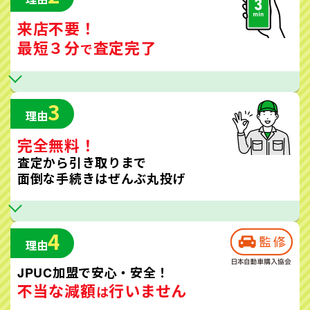
来店不要！
最短３分
査定完了
で
3
理由
完全無料！
査定から引き取りまで
面倒な手続きはぜんぶ丸投げ
4
理由
JPUC加盟で安心・安全！
不当な減額
行いません
は