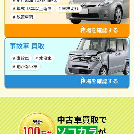
# 走行距離 10万km超え
# 年式 13年以上落ち
# 車検切れ
# 放置車両
相場を確認する
事故車 買取
# 事故車
# 水没車
# 動かない車
相場を確認する
中古車買取で
ソコカラ
が