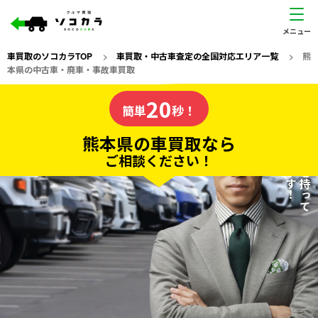
車買取のソコカラTOP
>
車買取・中古車査定の全国対応エリア一覧
>
熊
本県の中古車・廃車・事故車買取
熊本県
20
私たちが責任を持って
の車買取なら
簡単
秒！
査定いたします！
ソコカラの
熊本県の車買取なら
ご相談ください！
20
入力完了！
秒で
無料で
カンタンWeb査定
電話か出張か、高い方の査定を提案。
高価買取!
だから
ご依頼いただいたお車を丁寧に査定いたします