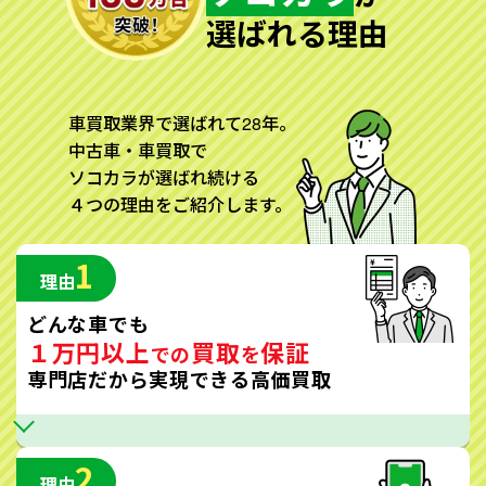
選ばれる理由
車買取業界で選ばれて28年。
中古車・車買取で
ソコカラが選ばれ続ける
４つの理由をご紹介します。
1
理由
どんな車でも
１万円以上
買取
保証
での
を
専門店だから実現できる高価買取
2
理由