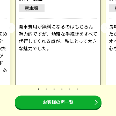
熊本県
廃車費用が無料になるのはもちろん
長
初め
魅力的ですが、煩雑な手続きをすべて
た
全
代行してくれる点が、私にとって大き
オ
安だ
な魅力でした。
心
が
ポ
。あ
お客様の声一覧