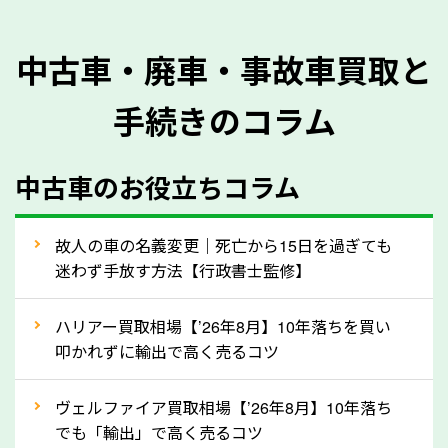
を正確に把握し、査定することができるため、査定価
格が上がりやすくなります。廃車・事故車査定の際に
中古車・廃車・事故車買取と
質問させていただく内容は以下の通りとなります。
手続きのコラム
メーカー／車種
年式
中古車のお役立ちコラム
型式／グレード
走行距離（例：約〇万キロ）
車検の満了日
故人の車の名義変更｜死亡から15日を過ぎても
迷わず手放す方法【行政書士監修】
内装や外装の状態
上記の情報を正確にお伝えいただくことで、正確な査
ハリアー買取相場【’26年8月】10年落ちを買い
定を行い高価買取価格をつけやすくなります。
叩かれずに輸出で高く売るコツ
②自動車税の還付金は早く売るほど多く返
ヴェルファイア買取相場【’26年8月】10年落ち
ってきます！
でも「輸出」で高く売るコツ