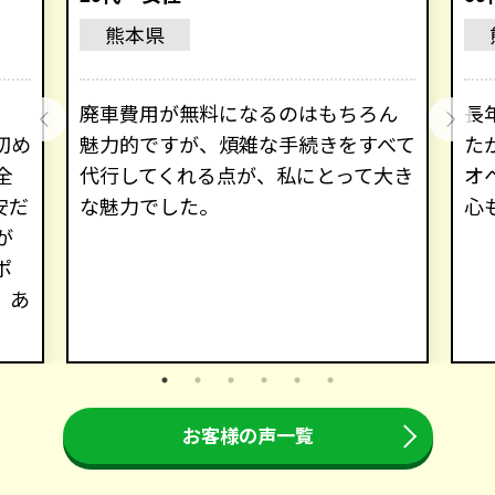
熊本県
廃車費用が無料になるのはもちろん
長
初め
魅力的ですが、煩雑な手続きをすべて
た
全
代行してくれる点が、私にとって大き
オ
安だ
な魅力でした。
心
が
ポ
。あ
お客様の声一覧