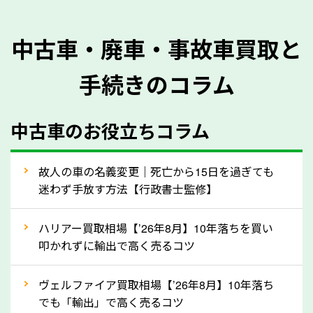
を正確に把握し、査定することができるため、査定価
格が上がりやすくなります。廃車・事故車査定の際に
中古車・廃車・事故車買取と
質問させていただく内容は以下の通りとなります。
手続きのコラム
メーカー／車種
年式
中古車のお役立ちコラム
型式／グレード
走行距離（例：約〇万キロ）
車検の満了日
故人の車の名義変更｜死亡から15日を過ぎても
迷わず手放す方法【行政書士監修】
内装や外装の状態
上記の情報を正確にお伝えいただくことで、正確な査
ハリアー買取相場【’26年8月】10年落ちを買い
定を行い高価買取価格をつけやすくなります。
叩かれずに輸出で高く売るコツ
②自動車税の還付金は早く売るほど多く返
ヴェルファイア買取相場【’26年8月】10年落ち
ってきます！
でも「輸出」で高く売るコツ