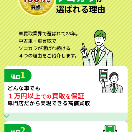
選ばれる理由
車買取業界で選ばれて28年。
中古車・車買取で
ソコカラが選ばれ続ける
４つの理由をご紹介します。
1
理由
どんな車でも
１万円以上
買取
保証
での
を
専門店だから実現できる高価買取
2
理由