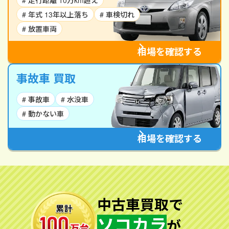
# 走行距離 10万km超え
# 年式 13年以上落ち
# 車検切れ
# 放置車両
相場を確認する
事故車 買取
# 事故車
# 水没車
# 動かない車
相場を確認する
中古車買取で
ソコカラ
が