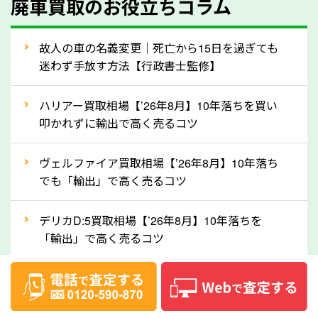
廃車買取のお役立ちコラム
人気の車種は廃車の状態でも、高価買取が可能です。
特にスポーツカー・トラックのほか、海外で人気の国
故人の車の名義変更｜死亡から15日を過ぎても
産車は高く買取が可能です。「廃車＝買取できない」
迷わず手放す方法【行政書士監修】
というイメージがありますが、熊本県の「ソコカラ」
なら廃車の車も適正価格で買取できます。他社で買取
ハリアー買取相場【’26年8月】10年落ちを買い
拒否となった車も価格がつく可能性があるので、諦め
叩かれずに輸出で高く売るコツ
ずに熊本県の「ソコカラ」にご相談ください。古い車
ヴェルファイア買取相場【’26年8月】10年落ち
でも高価買取が可能なケースは珍しくないため、まず
でも「輸出」で高く売るコツ
はWebで簡単にできる無料査定をお試しください。
実際の買取実績を、車のメーカーや状態ごとに「買取
デリカD:5買取相場【’26年8月】10年落ちを
実績」で確認できます。
「輸出」で高く売るコツ
⑤車内の簡単な清掃で買取価格アップも！
【2026年8月】車査定は個人情報なし・電話な
しばらく乗っていない車は、車内のシートや座席の下
し！登録不要で相場がわかるシミュレーション
が汚れていることも多いです。シミや汚れが付着して