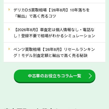
自動車税の還付金は、先に年払いしていた自動車税が
月割りで返還されるものです。ですから、自動車税の
デリカD:5買取相場【’26年8月】10年落ちを
「輸出」で高く売るコツ
還付金は早めに売却するほど多く還付されます。不要
な車は早めに廃車手続きをしたほうが良いでしょう。
【2026年8月】車査定は個人情報なし・電話な
し！登録不要で相場がわかるシミュレーション
③自動車税の還付金の扱いについて確認し
ましょう！
ベンツ買取相場【’26年8月】リセールランキン
車を廃車にすると、自動車税の還付金を受け取ること
グ！モデル別査定額と輸出で高く売る秘訣
ができる場合があります。廃車買取業者の中には、還
付金をお客様に返還しない業者もあります。廃車査定
中古車のお役立ちコラム一覧
をする際には、自動車税の還付金の返還があるかどう
かを確認するようにしてください。熊本県のソコカラ
では、自動車税の還付金をお客様に返還しております
のでご安心ください。
④人気の車種は廃車でも高価買取が可能！