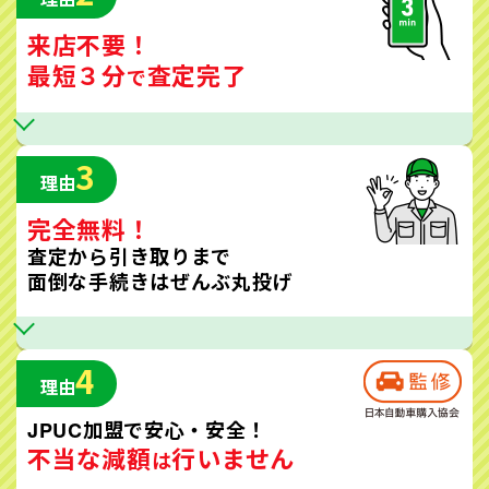
来店不要！
最短３分
査定完了
で
3
理由
完全無料！
査定から引き取りまで
面倒な手続きはぜんぶ丸投げ
4
理由
JPUC加盟で安心・安全！
不当な減額
行いません
は