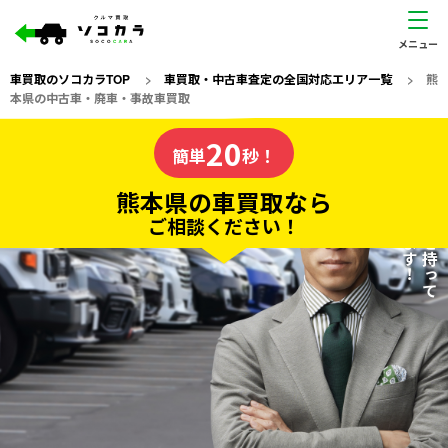
車買取のソコカラTOP
>
車買取・中古車査定の全国対応エリア一覧
>
熊
本県の中古車・廃車・事故車買取
熊本県
20
私たちが責任を持って
の車買取なら
簡単
秒！
査定いたします！
ソコカラの
熊本県の車買取なら
ご相談ください！
20
入力完了！
秒で
無料で
カンタンWeb査定
電話か出張か、高い方の査定を提案。
高価買取!
だから
ご依頼いただいたお車を丁寧に査定いたします