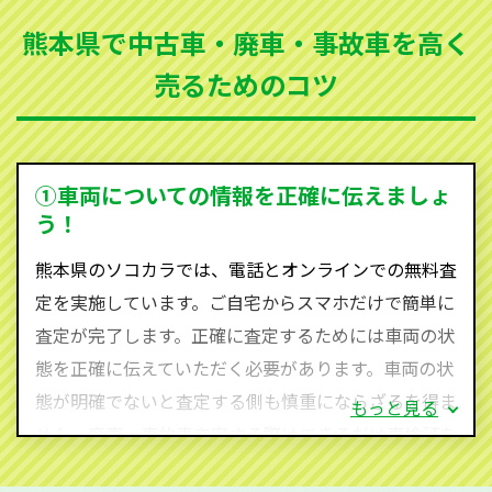
まった車、車検が切れて動かすことができない車でも
熊本県で中古車・廃車・事故車を高く
買取可能です。
売るためのコツ
ソコカラは世界１１０か国に独自の販売ネットワーク
を持ち、国内に自社物流網、自社ヤードをもっている
ため、中間マージンがかかりません。だから高価買取
を実現し、お客様に利益を還元することができるので
①車両についての情報を正確に伝えましょ
す。
う！
熊本県にお住まいであれば、まずはお気軽に（0120-
熊本県のソコカラでは、電話とオンラインでの無料査
590-870）までお問い合わせ下さい。
定を実施しています。ご自宅からスマホだけで簡単に
査定・ご相談・見積もりはすべて無料で行います。安
査定が完了します。正確に査定するためには車両の状
心してお問い合わせください。
態を正確に伝えていただく必要があります。車両の状
態が明確でないと査定する側も慎重にならざるを得ま
もっと見る
せん。廃車・事故車査定する際はできるだけ車検証を
ご準備ください。車検証があることで車両状態や年式