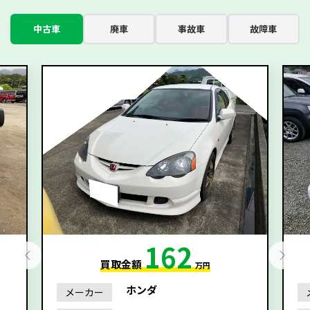
中古車
廃車
事故車
故障車
162
買取金額
万円
ホンダ
メーカー