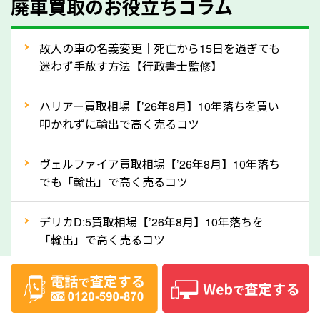
廃車買取のお役立ちコラム
人気の車種は廃車の状態でも、高価買取が可能です。
特にスポーツカー・トラックのほか、海外で人気の国
故人の車の名義変更｜死亡から15日を過ぎても
産車は高く買取が可能です。「廃車＝買取できない」
迷わず手放す方法【行政書士監修】
というイメージがありますが、熊本県の「ソコカラ」
なら廃車の車も適正価格で買取できます。他社で買取
ハリアー買取相場【’26年8月】10年落ちを買い
拒否となった車も価格がつく可能性があるので、諦め
叩かれずに輸出で高く売るコツ
ずに熊本県の「ソコカラ」にご相談ください。古い車
ヴェルファイア買取相場【’26年8月】10年落ち
でも高価買取が可能なケースは珍しくないため、まず
でも「輸出」で高く売るコツ
はWebで簡単にできる無料査定をお試しください。
実際の買取実績を、車のメーカーや状態ごとに「買取
デリカD:5買取相場【’26年8月】10年落ちを
実績」で確認できます。
「輸出」で高く売るコツ
⑤車内の簡単な清掃で買取価格アップも！
【2026年8月】車査定は個人情報なし・電話な
しばらく乗っていない車は、車内のシートや座席の下
し！登録不要で相場がわかるシミュレーション
が汚れていることも多いです。シミや汚れが付着して