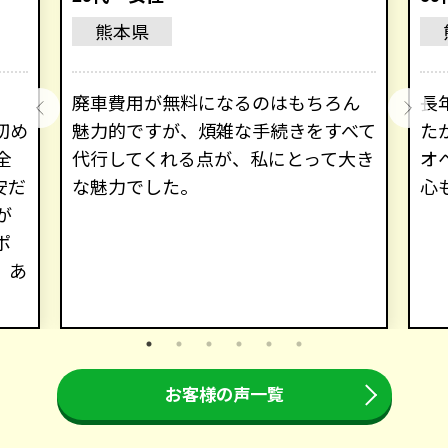
熊本県
廃車費用が無料になるのはもちろん
長
初め
魅力的ですが、煩雑な手続きをすべて
た
全
代行してくれる点が、私にとって大き
オ
安だ
な魅力でした。
心
が
ポ
。あ
お客様の声一覧