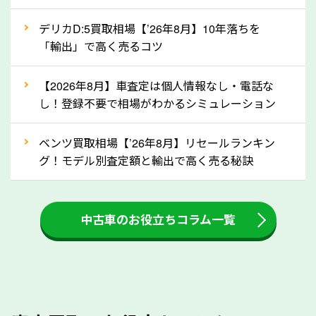
自動車税の還付金は、先に年払いしていた自動車税が
月割りで返還されるものです。ですから、自動車税の
デリカD:5買取相場【’26年8月】10年落ちを
「輸出」で高く売るコツ
還付金は早めに売却するほど多く還付されます。不要
な車は早めに廃車手続きをしたほうが良いでしょう。
【2026年8月】車査定は個人情報なし・電話な
し！登録不要で相場がわかるシミュレーション
③自動車税の還付金の扱いについて確認し
ましょう！
ベンツ買取相場【’26年8月】リセールランキン
車を廃車にすると、自動車税の還付金を受け取ること
グ！モデル別査定額と輸出で高く売る秘訣
ができる場合があります。廃車買取業者の中には、還
付金をお客様に返還しない業者もあります。廃車査定
中古車のお役立ちコラム一覧
をする際には、自動車税の還付金の返還があるかどう
かを確認するようにしてください。熊本県のソコカラ
では、自動車税の還付金をお客様に返還しております
のでご安心ください。
④人気の車種は廃車でも高価買取が可能！