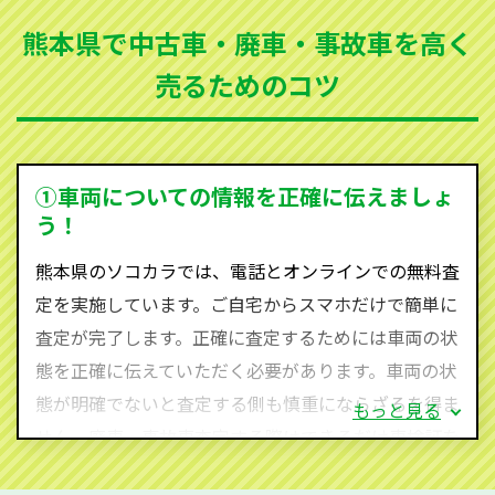
まった車、車検が切れて動かすことができない車でも
熊本県で中古車・廃車・事故車を高く
買取可能です。
売るためのコツ
ソコカラは世界１１０か国に独自の販売ネットワーク
を持ち、国内に自社物流網、自社ヤードをもっている
ため、中間マージンがかかりません。だから高価買取
を実現し、お客様に利益を還元することができるので
①車両についての情報を正確に伝えましょ
す。
う！
熊本県にお住まいであれば、まずはお気軽に（0120-
熊本県のソコカラでは、電話とオンラインでの無料査
590-870）までお問い合わせ下さい。
定を実施しています。ご自宅からスマホだけで簡単に
査定・ご相談・見積もりはすべて無料で行います。安
査定が完了します。正確に査定するためには車両の状
心してお問い合わせください。
態を正確に伝えていただく必要があります。車両の状
態が明確でないと査定する側も慎重にならざるを得ま
もっと見る
せん。廃車・事故車査定する際はできるだけ車検証を
ご準備ください。車検証があることで車両状態や年式