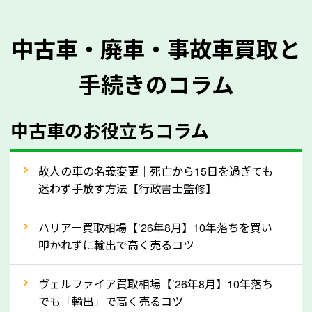
を正確に把握し、査定することができるため、査定価
格が上がりやすくなります。廃車・事故車査定の際に
中古車・廃車・事故車買取と
質問させていただく内容は以下の通りとなります。
手続きのコラム
メーカー／車種
年式
中古車のお役立ちコラム
型式／グレード
走行距離（例：約〇万キロ）
車検の満了日
故人の車の名義変更｜死亡から15日を過ぎても
迷わず手放す方法【行政書士監修】
内装や外装の状態
上記の情報を正確にお伝えいただくことで、正確な査
ハリアー買取相場【’26年8月】10年落ちを買い
定を行い高価買取価格をつけやすくなります。
叩かれずに輸出で高く売るコツ
②自動車税の還付金は早く売るほど多く返
ヴェルファイア買取相場【’26年8月】10年落ち
ってきます！
でも「輸出」で高く売るコツ