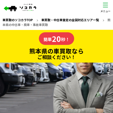
車買取のソコカラTOP
>
車買取・中古車査定の全国対応エリア一覧
>
熊
本県の中古車・廃車・事故車買取
熊本県
20
私たちが責任を持って
の車買取なら
簡単
秒！
査定いたします！
ソコカラの
熊本県の車買取なら
ご相談ください！
20
入力完了！
秒で
無料で
カンタンWeb査定
電話か出張か、高い方の査定を提案。
高価買取!
だから
ご依頼いただいたお車を丁寧に査定いたします