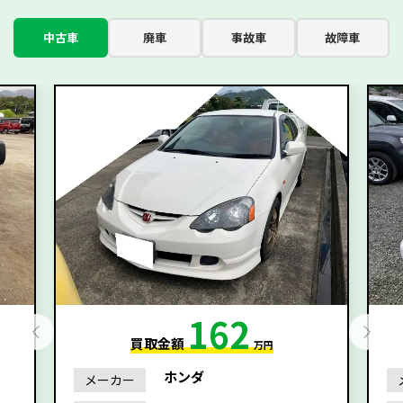
中古車
廃車
事故車
故障車
162
買取金額
万円
ホンダ
メーカー