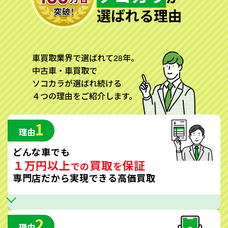
選ばれる理由
車買取業界で選ばれて28年。
中古車・車買取で
ソコカラが選ばれ続ける
４つの理由をご紹介します。
1
理由
どんな車でも
１万円以上
買取
保証
での
を
専門店だから実現できる高価買取
2
理由