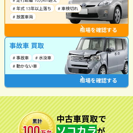
# 走行距離 10万km超え
# 年式 13年以上落ち
# 車検切れ
# 放置車両
相場を確認する
事故車 買取
# 事故車
# 水没車
# 動かない車
相場を確認する
中古車買取で
ソコカラ
が