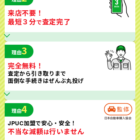
来店不要！
最短３分
査定完了
で
3
理由
完全無料！
査定から引き取りまで
面倒な手続きはぜんぶ丸投げ
4
理由
JPUC加盟で安心・安全！
不当な減額
行いません
は