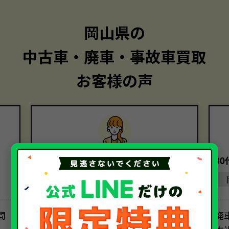
岡山県の
中古車・廃車・事故車買取
お客様の声
50代・女性
3
岡山県
間
レッカー代は意外とかかるものなの
廃