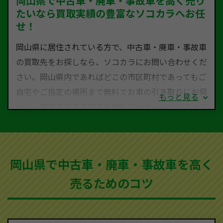
岡山県で中古車・廃車・事故車を高く売り
たいなら買取実績の豊富なソコカラへお任
せ！
岡山県に居住されている方で、中古車・廃車・事故車
の買取先をお探しなら、ソコカラにお問い合わせくだ
さい。岡山県内であればどこの市区町村であってもご
自宅やご指定の場所まで無料でお車の引き取りにお伺
もっと見る
いし、廃車までの手続きを無料でサポート代行させて
いただきます。古くなった車・廃車・事故車・故障車
など動かない車、水害車、不動車、乗らなくなってし
まった車、車検が切れて動かすことができない車でも
岡山県で中古車・廃車・事故車を高く
買取可能です。
売るためのコツ
ソコカラは世界１１０か国に独自の販売ネットワーク
を持ち、国内に自社物流網、自社ヤードをもっている
ため、中間マージンがかかりません。だから高価買取