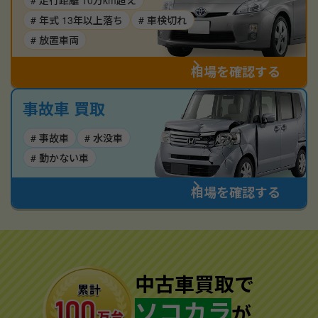
# 走行距離 10万km超え
# 年式 13年以上落ち
# 車検切れ
# 放置車両
相場を確認する
事故車 買取
# 事故車
# 水没車
# 動かない車
相場を確認する
中古車買取で
ソコカラ
が