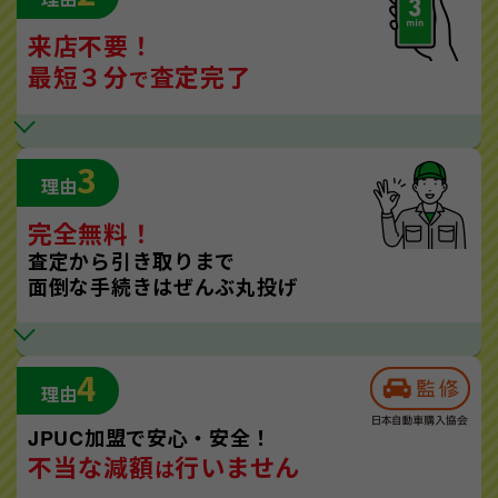
来店不要！
最短３分
査定完了
で
3
理由
完全無料！
査定から引き取りまで
面倒な手続きはぜんぶ丸投げ
4
理由
JPUC加盟で安心・安全！
不当な減額
行いません
は