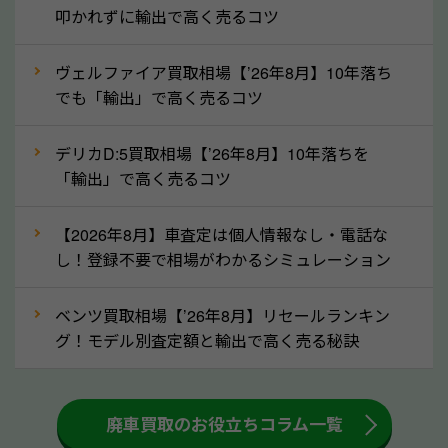
拒否となった車も価格がつく可能性があるので、諦め
叩かれずに輸出で高く売るコツ
ずに岡山県の「ソコカラ」にご相談ください。古い車
ヴェルファイア買取相場【’26年8月】10年落ち
でも高価買取が可能なケースは珍しくないため、まず
でも「輸出」で高く売るコツ
はWebで簡単にできる無料査定をお試しください。
実際の買取実績を、車のメーカーや状態ごとに「買取
デリカD:5買取相場【’26年8月】10年落ちを
実績」で確認できます。
「輸出」で高く売るコツ
⑤車内の簡単な清掃で買取価格アップも！
【2026年8月】車査定は個人情報なし・電話な
しばらく乗っていない車は、車内のシートや座席の下
し！登録不要で相場がわかるシミュレーション
が汚れていることも多いです。シミや汚れが付着して
いると、買取査定時に影響する可能性も考えられま
ベンツ買取相場【’26年8月】リセールランキン
す。車内の汚れは簡単な清掃だけで取り除けることも
グ！モデル別査定額と輸出で高く売る秘訣
多いため、査定前にチェックして、清掃をしておくの
も高く売るためのコツです。洗車に関しては、特別に
大きな汚れがない限り必要はありません。査定に影響
廃車買取のお役立ちコラム一覧
するケースは少ないため、そのままお持ちいただいて