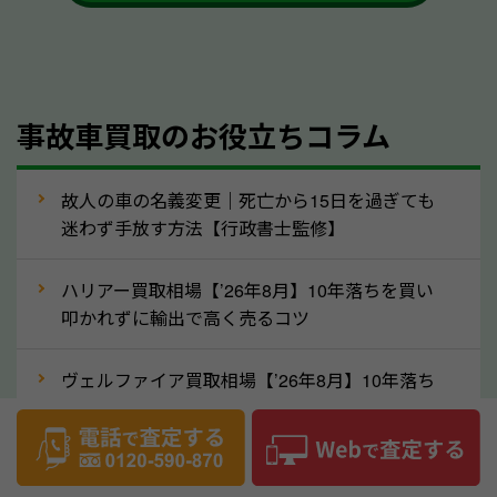
も大丈夫です。また、傷や破損がある場合、事前に修
理して査定する方法もあります。しかし、修理によっ
て上がる査定金額よりも、修理費用が高くなることも
事故車買取のお役立ちコラム
あるため、まずは岡山県のソコカラへ車の状態につい
てお気軽にご相談ください。
⑥車の需要が高まるタイミングで売るのも
故人の車の名義変更｜死亡から15日を過ぎても
高価買取のポイント！
迷わず手放す方法【行政書士監修】
車を高く売るのなら、需要の高いタイミングを狙って
ハリアー買取相場【’26年8月】10年落ちを買い
買取依頼をするのもポイントです。車にも需要の高い
叩かれずに輸出で高く売るコツ
時期と低い時期があり、低い時期だと査定金額が抑え
めになる可能性もあります。逆に需要が高い時期であ
ヴェルファイア買取相場【’26年8月】10年落ち
れば、高い価格でも買取やすくなります。一般的に新
でも「輸出」で高く売るコツ
生活に向けた準備を始める1〜3月ごろは、中古車の
デリカD:5買取相場【’26年8月】10年落ちを
需要が高いです。また、転職者が多い9〜10月ごろ