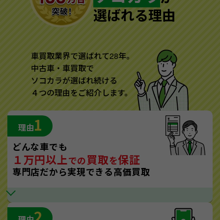
選ばれる理由
車買取業界で選ばれて28年。
中古車・車買取で
ソコカラが選ばれ続ける
４つの理由をご紹介します。
1
理由
どんな車でも
１万円以上
買取
保証
での
を
専門店だから実現できる高価買取
2
理由