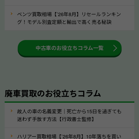
ましょう！
ベンツ買取相場【’26年8月】リセールランキン
車を廃車にすると、自動車税の還付金を受け取ること
グ！モデル別査定額と輸出で高く売る秘訣
ができる場合があります。廃車買取業者の中には、還
付金をお客様に返還しない業者もあります。廃車査定
中古車のお役立ちコラム一覧
をする際には、自動車税の還付金の返還があるかどう
かを確認するようにしてください。岡山県のソコカラ
では、自動車税の還付金をお客様に返還しております
のでご安心ください。
④人気の車種は廃車でも高価買取が可能！
廃車買取のお役立ちコラム
人気の車種は廃車の状態でも、高価買取が可能です。
特にスポーツカー・トラックのほか、海外で人気の国
故人の車の名義変更｜死亡から15日を過ぎても
産車は高く買取が可能です。「廃車＝買取できない」
迷わず手放す方法【行政書士監修】
というイメージがありますが、岡山県の「ソコカラ」
なら廃車の車も適正価格で買取できます。他社で買取
ハリアー買取相場【’26年8月】10年落ちを買い