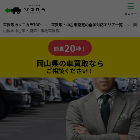
車買取のソコカラTOP
>
車買取・中古車査定の全国対応エリア一覧
>
岡
山県の中古車・廃車・事故車買取
岡山県
20
私たちが責任を持って
の車買取なら
簡単
秒！
査定いたします！
ソコカラの
岡山県の車買取なら
ご相談ください！
20
入力完了！
秒で
無料で
カンタンWeb査定
電話か出張か、高い方の査定を提案。
高価買取!
だから
ご依頼いただいたお車を丁寧に査定いたします