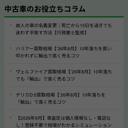
中古車のお役立ちコラム
型式／グレード
走行距離（例：約〇万キロ）
車検の満了日
故人の車の名義変更｜死亡から15日を過ぎても
迷わず手放す方法【行政書士監修】
内装や外装の状態
上記の情報を正確にお伝えいただくことで、正確な査
ハリアー買取相場【’26年8月】10年落ちを買い
定を行い高価買取価格をつけやすくなります。
叩かれずに輸出で高く売るコツ
②自動車税の還付金は早く売るほど多く返
ヴェルファイア買取相場【’26年8月】10年落ち
ってきます！
でも「輸出」で高く売るコツ
自動車税の還付金は、先に年払いしていた自動車税が
月割りで返還されるものです。ですから、自動車税の
デリカD:5買取相場【’26年8月】10年落ちを
「輸出」で高く売るコツ
還付金は早めに売却するほど多く還付されます。不要
な車は早めに廃車手続きをしたほうが良いでしょう。
【2026年8月】車査定は個人情報なし・電話な
し！登録不要で相場がわかるシミュレーション
③自動車税の還付金の扱いについて確認し