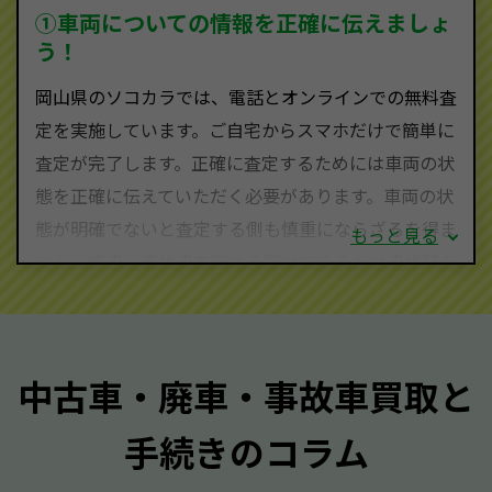
を実現し、お客様に利益を還元することができるので
①車両についての情報を正確に伝えましょ
す。
う！
岡山県にお住まいであれば、まずはお気軽に（0120-
岡山県のソコカラでは、電話とオンラインでの無料査
590-870）までお問い合わせ下さい。
定を実施しています。ご自宅からスマホだけで簡単に
査定・ご相談・見積もりはすべて無料で行います。安
査定が完了します。正確に査定するためには車両の状
心してお問い合わせください。
態を正確に伝えていただく必要があります。車両の状
態が明確でないと査定する側も慎重にならざるを得ま
もっと見る
せん。廃車・事故車査定する際はできるだけ車検証を
ご準備ください。車検証があることで車両状態や年式
を正確に把握し、査定することができるため、査定価
格が上がりやすくなります。廃車・事故車査定の際に
中古車・廃車・事故車買取と
質問させていただく内容は以下の通りとなります。
手続きのコラム
メーカー／車種
年式