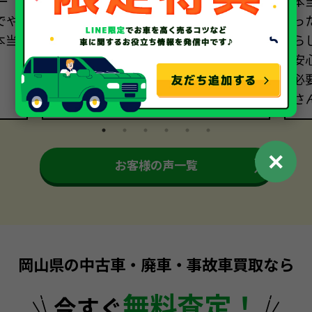
ー
で、このサービスにはびっくりしま
本
でや
した。さらに、古い上に事故歴のあ
っ
本当
る車でしたが、快く買い取っていた
ら
だき、大満足です。もちろん、事故は
安
避けたいですが、もしもの時はまた
必
お願いしたいです。
さ
✕
お客様の声一覧
岡山県の中古車・廃車・事故車買取なら
無料査定！
今すぐ