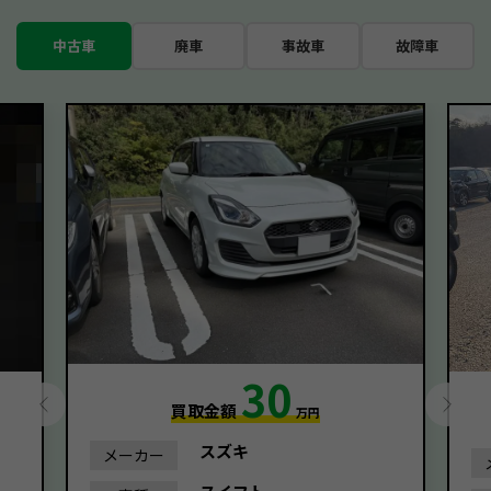
中古車
廃車
事故車
故障車
30
買取金額
万円
スズキ
メーカー