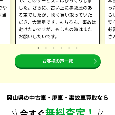
ー
で、このサービスにはびっくりしま
本
でや
した。さらに、古い上に事故歴のあ
っ
本当
る車でしたが、快く買い取っていた
ら
だき、大満足です。もちろん、事故は
安
避けたいですが、もしもの時はまた
必
お願いしたいです。
さ
お客様の声一覧
岡山県の中古車・廃車・事故車買取なら
無料査定！
今すぐ