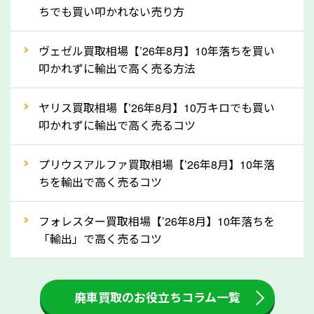
拒否となった車も価格がつく可能性があるので、諦め
ちでも買い叩かれない売り方
ずに岡山県の「ソコカラ」にご相談ください。古い車
ヴェゼル買取相場【’26年8月】10年落ちを買い
でも高価買取が可能なケースは珍しくないため、まず
叩かれずに輸出で高く売る方法
はWebで簡単にできる無料査定をお試しください。
実際の買取実績を、車のメーカーや状態ごとに「買取
ヤリス買取相場【’26年8月】10万キロでも買い
実績」で確認できます。
叩かれずに輸出で高く売るコツ
⑤車内の簡単な清掃で買取価格アップも！
プリウスアルファ買取相場【’26年8月】10年落
しばらく乗っていない車は、車内のシートや座席の下
ちを輸出で高く売るコツ
が汚れていることも多いです。シミや汚れが付着して
いると、買取査定時に影響する可能性も考えられま
フォレスター買取相場【’26年8月】10年落ちを
す。車内の汚れは簡単な清掃だけで取り除けることも
「輸出」で高く売るコツ
多いため、査定前にチェックして、清掃をしておくの
も高く売るためのコツです。洗車に関しては、特別に
大きな汚れがない限り必要はありません。査定に影響
廃車買取のお役立ちコラム一覧
するケースは少ないため、そのままお持ちいただいて