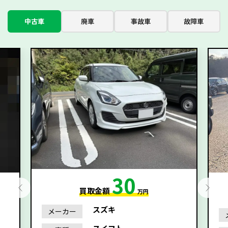
中古車
廃車
事故車
故障車
30
買取金額
万円
スズキ
メーカー