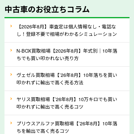
中古車のお役立ちコラム
型式／グレード
走行距離（例：約〇万キロ）
車検の満了日
【2026年8月】車査定は個人情報なし・電話な
し！登録不要で相場がわかるシミュレーション
内装や外装の状態
上記の情報を正確にお伝えいただくことで、正確な査
N-BOX買取相場【2026年8月】年式別｜10年落
定を行い高価買取価格をつけやすくなります。
ちでも買い叩かれない売り方
②自動車税の還付金は早く売るほど多く返
ヴェゼル買取相場【’26年8月】10年落ちを買い
ってきます！
叩かれずに輸出で高く売る方法
自動車税の還付金は、先に年払いしていた自動車税が
月割りで返還されるものです。ですから、自動車税の
ヤリス買取相場【’26年8月】10万キロでも買い
叩かれずに輸出で高く売るコツ
還付金は早めに売却するほど多く還付されます。不要
な車は早めに廃車手続きをしたほうが良いでしょう。
プリウスアルファ買取相場【’26年8月】10年落
ちを輸出で高く売るコツ
③自動車税の還付金の扱いについて確認し