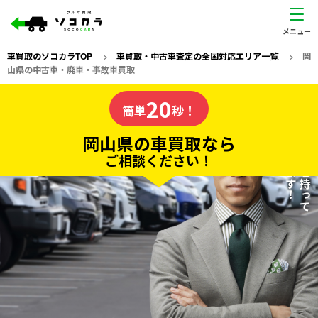
車買取のソコカラTOP
>
車買取・中古車査定の全国対応エリア一覧
>
岡
山県の中古車・廃車・事故車買取
岡山県
20
私たちが責任を持って
の車買取なら
簡単
秒！
査定いたします！
ソコカラの
岡山県の車買取なら
ご相談ください！
20
入力完了！
秒で
無料で
カンタンWeb査定
電話か出張か、高い方の査定を提案。
高価買取!
だから
ご依頼いただいたお車を丁寧に査定いたします