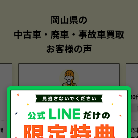
岡山県の
中古車・廃車・事故車買取
お客様の声
50代・女性
3
岡山県
間
レッカー代は意外とかかるものなの
廃