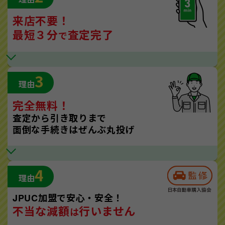
来店不要！
最短３分
査定完了
で
3
理由
完全無料！
査定から引き取りまで
面倒な手続きはぜんぶ丸投げ
4
理由
JPUC加盟で安心・安全！
不当な減額
行いません
は