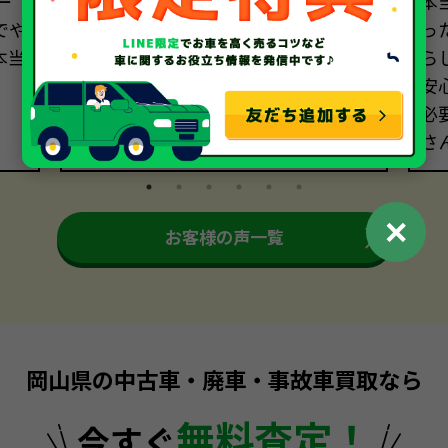
ー
で、このサービスにはびっくりしま
本
でや
した。さらに、古い上に事故歴のあ
っ
本当
る車でしたが、快く買い取っていた
ら
だき、大満足です。もちろん、事故は
安
避けたいですが、もしもの時はまた
必
お願いしたいです。
さ
✕
お客様の声一覧
岡山県の中古車・廃車・事故車買取なら
無料査定！
今すぐ