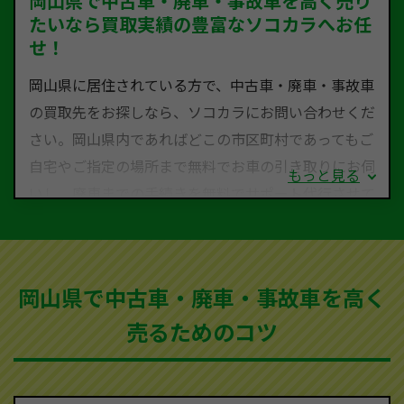
岡山県で中古車・廃車・事故車を高く売り
たいなら買取実績の豊富なソコカラへお任
せ！
岡山県に居住されている方で、中古車・廃車・事故車
の買取先をお探しなら、ソコカラにお問い合わせくだ
さい。岡山県内であればどこの市区町村であってもご
自宅やご指定の場所まで無料でお車の引き取りにお伺
もっと見る
いし、廃車までの手続きを無料でサポート代行させて
いただきます。古くなった車・廃車・事故車・故障車
など動かない車、水害車、不動車、乗らなくなってし
まった車、車検が切れて動かすことができない車でも
岡山県で中古車・廃車・事故車を高く
買取可能です。
売るためのコツ
ソコカラは世界１１０か国に独自の販売ネットワーク
を持ち、国内に自社物流網、自社ヤードをもっている
ため、中間マージンがかかりません。だから高価買取