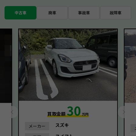
中古車
廃車
事故車
故障車
30
買取金額
万円
スズキ
メーカー