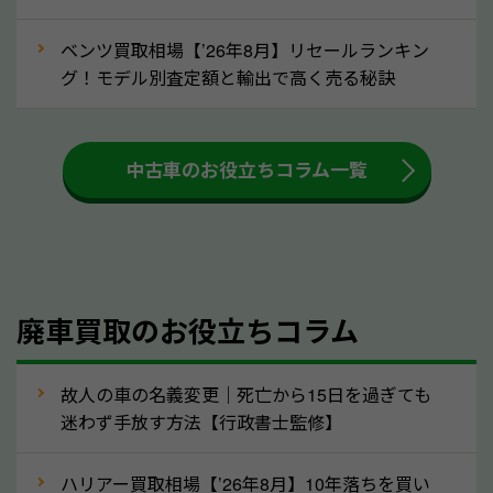
ましょう！
ベンツ買取相場【’26年8月】リセールランキン
車を廃車にすると、自動車税の還付金を受け取ること
グ！モデル別査定額と輸出で高く売る秘訣
ができる場合があります。廃車買取業者の中には、還
付金をお客様に返還しない業者もあります。廃車査定
中古車のお役立ちコラム一覧
をする際には、自動車税の還付金の返還があるかどう
かを確認するようにしてください。岡山県のソコカラ
では、自動車税の還付金をお客様に返還しております
のでご安心ください。
④人気の車種は廃車でも高価買取が可能！
廃車買取のお役立ちコラム
人気の車種は廃車の状態でも、高価買取が可能です。
特にスポーツカー・トラックのほか、海外で人気の国
故人の車の名義変更｜死亡から15日を過ぎても
産車は高く買取が可能です。「廃車＝買取できない」
迷わず手放す方法【行政書士監修】
というイメージがありますが、岡山県の「ソコカラ」
なら廃車の車も適正価格で買取できます。他社で買取
ハリアー買取相場【’26年8月】10年落ちを買い