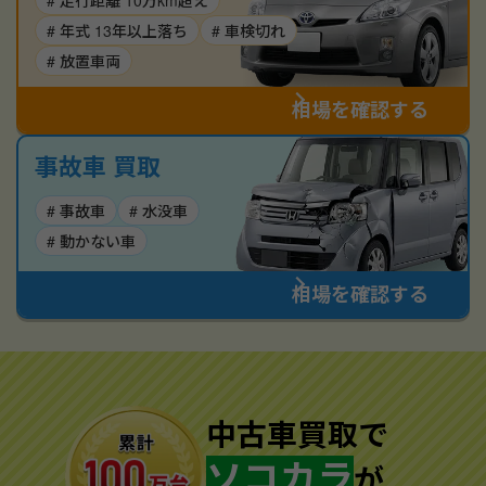
# 走行距離 10万km超え
# 年式 13年以上落ち
# 車検切れ
# 放置車両
相場を確認する
事故車 買取
# 事故車
# 水没車
# 動かない車
相場を確認する
中古車買取で
ソコカラ
が