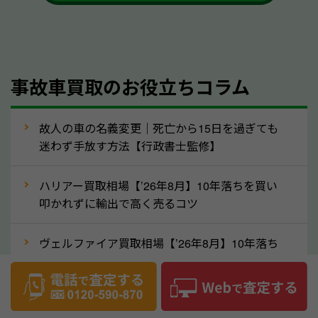
も大丈夫です。また、傷や破損がある場合、事前に修
理して査定する方法もあります。しかし、修理によっ
て上がる査定金額よりも、修理費用が高くなることも
事故車買取のお役立ちコラム
あるため、まずは岡山県のソコカラへ車の状態につい
てお気軽にご相談ください。
⑥車の需要が高まるタイミングで売るのも
故人の車の名義変更｜死亡から15日を過ぎても
高価買取のポイント！
迷わず手放す方法【行政書士監修】
車を高く売るのなら、需要の高いタイミングを狙って
ハリアー買取相場【’26年8月】10年落ちを買い
買取依頼をするのもポイントです。車にも需要の高い
叩かれずに輸出で高く売るコツ
時期と低い時期があり、低い時期だと査定金額が抑え
めになる可能性もあります。逆に需要が高い時期であ
ヴェルファイア買取相場【’26年8月】10年落ち
れば、高い価格でも買取やすくなります。一般的に新
でも「輸出」で高く売るコツ
生活に向けた準備を始める1〜3月ごろは、中古車の
デリカD:5買取相場【’26年8月】10年落ちを
需要が高いです。また、転職者が多い9〜10月ごろ