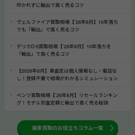
拒否となった車も価格がつく可能性があるので、諦め
叩かれずに輸出で高く売るコツ
ずに岡山県の「ソコカラ」にご相談ください。古い車
ヴェルファイア買取相場【’26年8月】10年落ち
でも高価買取が可能なケースは珍しくないため、まず
でも「輸出」で高く売るコツ
はWebで簡単にできる無料査定をお試しください。
実際の買取実績を、車のメーカーや状態ごとに「買取
デリカD:5買取相場【’26年8月】10年落ちを
実績」で確認できます。
「輸出」で高く売るコツ
⑤車内の簡単な清掃で買取価格アップも！
【2026年8月】車査定は個人情報なし・電話な
しばらく乗っていない車は、車内のシートや座席の下
し！登録不要で相場がわかるシミュレーション
が汚れていることも多いです。シミや汚れが付着して
いると、買取査定時に影響する可能性も考えられま
ベンツ買取相場【’26年8月】リセールランキン
す。車内の汚れは簡単な清掃だけで取り除けることも
グ！モデル別査定額と輸出で高く売る秘訣
多いため、査定前にチェックして、清掃をしておくの
も高く売るためのコツです。洗車に関しては、特別に
大きな汚れがない限り必要はありません。査定に影響
廃車買取のお役立ちコラム一覧
するケースは少ないため、そのままお持ちいただいて