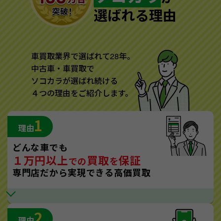
選ばれる理由
車買取業界で選ばれて28年。
中古車・車買取で
ソコカラが選ばれ続ける
４つの理由をご紹介します。
1
理由
どんな車でも
１万円以上
買取
保証
での
を
専門店だから実現できる高価買取
2
理由