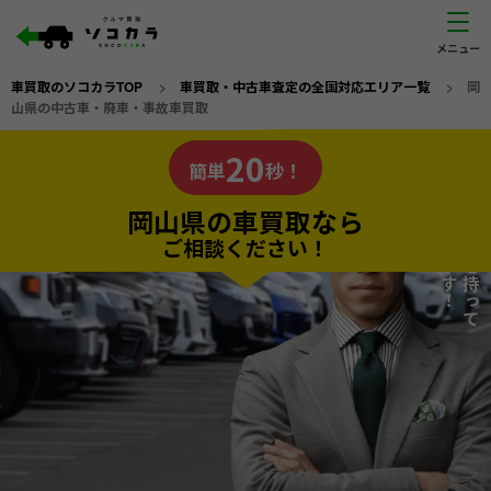
車買取のソコカラTOP
>
車買取・中古車査定の全国対応エリア一覧
>
岡
山県の中古車・廃車・事故車買取
岡山県
20
私たちが責任を持って
の車買取なら
簡単
秒！
査定いたします！
ソコカラの
岡山県の車買取なら
ご相談ください！
20
入力完了！
秒で
無料で
カンタンWeb査定
電話か出張か、高い方の査定を提案。
高価買取!
だから
ご依頼いただいたお車を丁寧に査定いたします