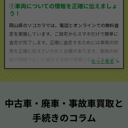
を実現し、お客様に利益を還元することができるので
①車両についての情報を正確に伝えましょ
す。
う！
岡山県にお住まいであれば、まずはお気軽に（0120-
岡山県のソコカラでは、電話とオンラインでの無料査
590-870）までお問い合わせ下さい。
定を実施しています。ご自宅からスマホだけで簡単に
査定・ご相談・見積もりはすべて無料で行います。安
査定が完了します。正確に査定するためには車両の状
心してお問い合わせください。
態を正確に伝えていただく必要があります。車両の状
態が明確でないと査定する側も慎重にならざるを得ま
もっと見る
せん。廃車・事故車査定する際はできるだけ車検証を
ご準備ください。車検証があることで車両状態や年式
を正確に把握し、査定することができるため、査定価
格が上がりやすくなります。廃車・事故車査定の際に
中古車・廃車・事故車買取と
質問させていただく内容は以下の通りとなります。
手続きのコラム
メーカー／車種
年式