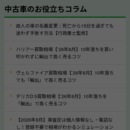
中古車のお役立ちコラム
型式／グレード
走行距離（例：約〇万キロ）
車検の満了日
故人の車の名義変更｜死亡から15日を過ぎても
迷わず手放す方法【行政書士監修】
内装や外装の状態
上記の情報を正確にお伝えいただくことで、正確な査
ハリアー買取相場【’26年8月】10年落ちを買い
定を行い高価買取価格をつけやすくなります。
叩かれずに輸出で高く売るコツ
②自動車税の還付金は早く売るほど多く返
ヴェルファイア買取相場【’26年8月】10年落ち
ってきます！
でも「輸出」で高く売るコツ
自動車税の還付金は、先に年払いしていた自動車税が
月割りで返還されるものです。ですから、自動車税の
デリカD:5買取相場【’26年8月】10年落ちを
「輸出」で高く売るコツ
還付金は早めに売却するほど多く還付されます。不要
な車は早めに廃車手続きをしたほうが良いでしょう。
【2026年8月】車査定は個人情報なし・電話な
し！登録不要で相場がわかるシミュレーション
③自動車税の還付金の扱いについて確認し