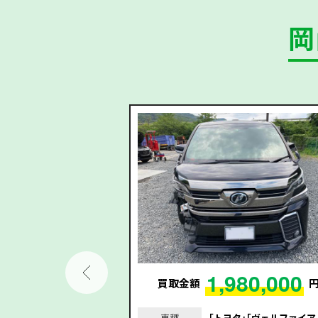
岡
02,000
1,980,000
円
買取金額
｣｢ヴェゼルハイブリッ
車種
｢トヨタ｣｢ヴェルファイア