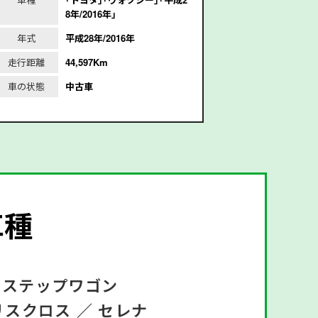
8年/2016年｣
2
年式
平成28年/2016年
年式
走行距離
44,597Km
走行距離
6
車の状態
中古車
車の状態
車種
ステップワゴン
リスクロス ／
セレナ