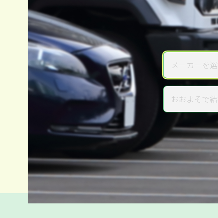
メーカーを選
メーカー
おおよそで結
年式
電話か出張か、高い方の査定を
高価買取
だから