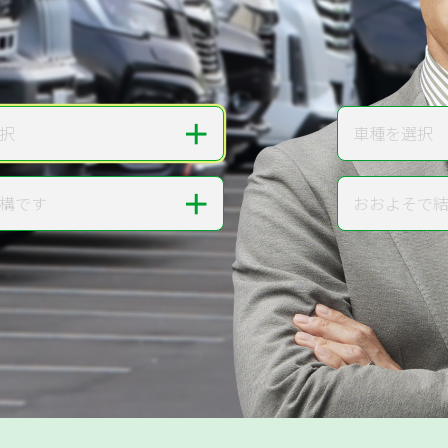
無料で
カンタンWeb査定
ご依頼いただいたお車を丁寧に査定いたします
＋
択
車種を選択
車種
＋
構です
おおよそで
走行距離
提案。
!
無料で査定する