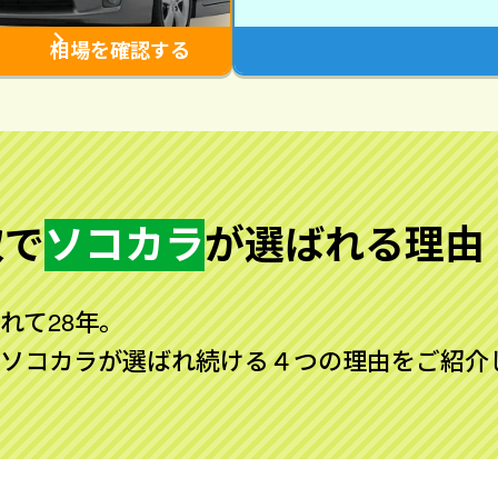
相場を確認する
取で
ソコカラ
が
選ばれる理由
れて28年。
ソコカラが選ばれ続ける４つの理由をご紹介