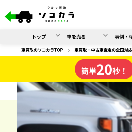
トップ
車を売る
事例・
車買取のソコカラTOP
>
車買取・中古車査定の全国対
20
岡山県
簡単
秒！
の車買取
ソコカラの