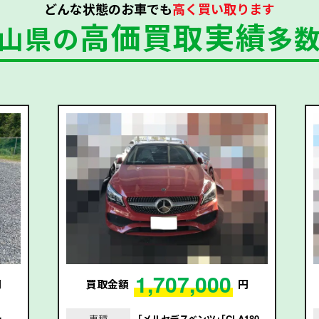
どんな状態のお車でも
高く買い取ります
高価買取実績
山県の
多
1,707,000
円
買取金額
円
｣
車種
｢メルセデスベンツ｣｢CLA180