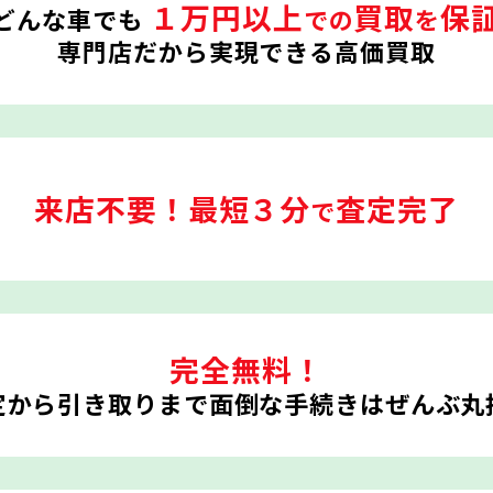
１万円以上
買取
保
どんな車でも
での
を
専門店だから実現できる高価買取
来店不要！
最短３分
査定完了
で
完全無料！
定から引き取りまで
面倒な手続きはぜんぶ丸