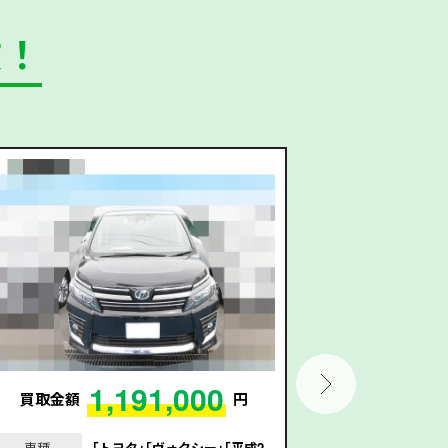
数！
1,191,000
買取金額
円
買取金額
車種
｢トヨタ｣｢ヴォクシー｣｢平成2
車種