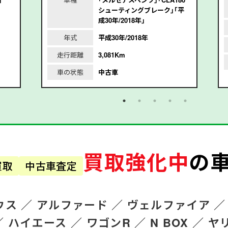
シューティングブレーク｣｢平
成30年/2018年｣
年式
平成30年/2018年
走行距離
3,081Km
車の状態
中古車
買取強化中
の
買取
中古車査定
ウス ／
アルファード
／
ヴェルファイア ／
／
ハイエース ／
ワゴンR
／
N BOX ／
ヤ