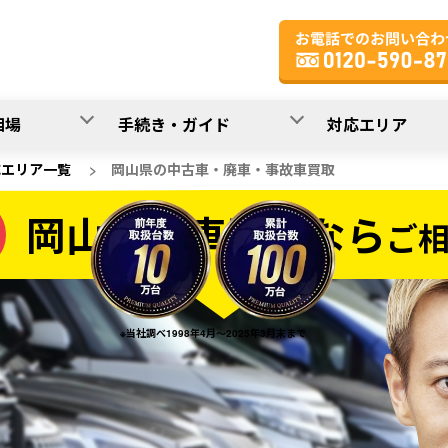
相場
手続き・ガイド
対応エリア
応エリア一覧
>
岡山県の中古車・廃車・事故車買取
岡山県の車買取なら
ご
なら
※当社調べ1998年4月～2025年3月末まで
20
入力完了！
秒で