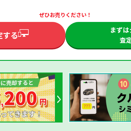
ぜひお売りください！
まずは
定する
査