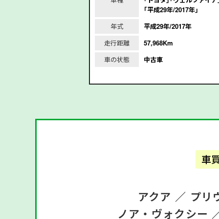
2年/2020年｣
｢平成29年/2017年｣
2020年
年式
平成29年/2017年
m
走行距離
57,968Km
車の状態
中古車
車
アクア ／
プリ
ノア・ヴォクシー 