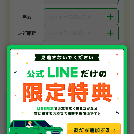
＋
おおよそで結構です
年式
＋
おおよそで結構です
走行距離
無料で査定する