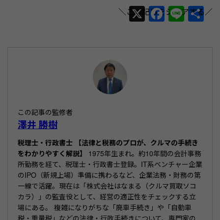
X
F
Li
共
a
n
有
c
e
e
b
o
o
この記事の監修者
k
澤井 勝樹
税理士・行政書士 【法律と税務のプロが、クルマの手続き
をわかりやすく解説】
1975年生まれ。約10年間の会計事務
所勤務を経て、税理士・行政書士登録。IT系ベンチャー企業
のIPO（新規上場）準備に携わるなど、企業法務・財務の第
一線で活躍。現在は「株式会社はなまる（クルマ買取ソコ
カラ）」の監査役として、経営の適正性をチェックする立
場にある。 複雑になりがちな「廃車手続き」や「自動車
税・重量税」などの法律・行政手続きについて、専門家の