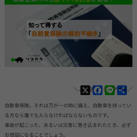
X
F
Li
共
a
n
有
自動車保険。それは万が一の時に備え、自動車を持ってい
c
e
る方なら誰でも入らなければならないものです。
e
事故が起こった、あるいは災害に巻き込まれたとき、必ず
b
お世話になることでしょう。