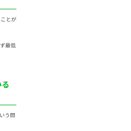
ることが
必ず最低
いる
いう問