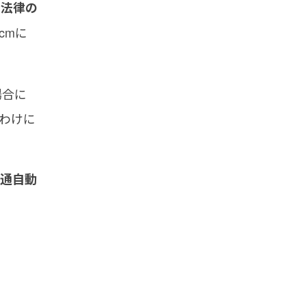
う法律の
cmに
場合に
わけに
普通自動