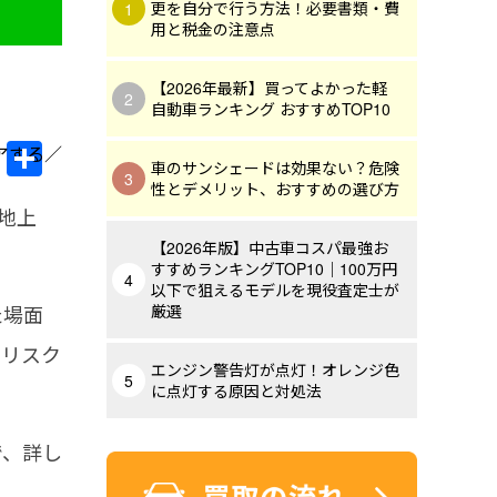
更を自分で行う方法！必要書類・費
用と税金の注意点
【2026年最新】買ってよかった軽
自動車ランキング おすすめTOP10
Li
共
車のサンシェードは効果ない？危険
n
有
性とデメリット、おすすめの選び方
地上
e
【2026年版】中古車コスパ最強お
すすめランキングTOP10｜100万円
以下で狙えるモデルを現役査定士が
た場面
厳選
うリスク
エンジン警告灯が点灯！オレンジ色
に点灯する原因と対処法
で、詳し