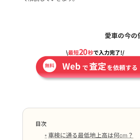
愛車の今の
目次
車検に通る最低地上高は何cm？