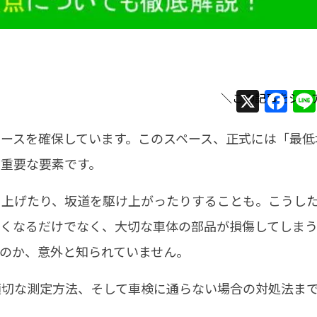
X
F
a
ースを確保しています。このスペース、正式には「最低
c
e
重要な要素です。
b
り上げたり、坂道を駆け上がったりすることも。こうし
o
なくなるだけでなく、大切な車体の部品が損傷してしま
o
のか、意外と知られていません。
k
適切な測定方法、そして車検に通らない場合の対処法ま