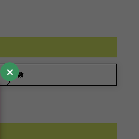
✕
ドア数