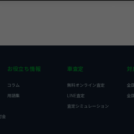
お役立ち情報
車査定
対
コラム
無料オンライン査定
全
用語集
LINE査定
全
査定シミュレーション
付金