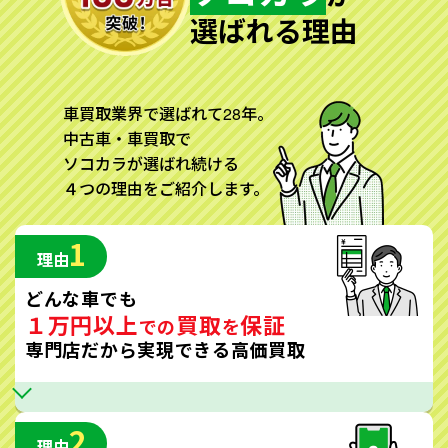
選ばれる理由
車買取業界で選ばれて28年。
中古車・車買取で
ソコカラが選ばれ続ける
４つの理由をご紹介します。
1
理由
どんな車でも
１万円以上
買取
保証
での
を
専門店だから実現できる高価買取
2
理由