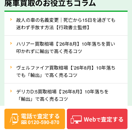
廃車買取のお役立ちコラム
人気の車種は廃車の状態でも、高価買取が可能です。
特にスポーツカー・トラックのほか、海外で人気の国
故人の車の名義変更｜死亡から15日を過ぎても
産車は高く買取が可能です。「廃車＝買取できない」
迷わず手放す方法【行政書士監修】
というイメージがありますが、長野県の「ソコカラ」
なら廃車の車も適正価格で買取できます。他社で買取
ハリアー買取相場【’26年8月】10年落ちを買い
拒否となった車も価格がつく可能性があるので、諦め
叩かれずに輸出で高く売るコツ
ずに長野県の「ソコカラ」にご相談ください。古い車
ヴェルファイア買取相場【’26年8月】10年落ち
でも高価買取が可能なケースは珍しくないため、まず
でも「輸出」で高く売るコツ
はWebで簡単にできる無料査定をお試しください。
実際の買取実績を、車のメーカーや状態ごとに「買取
デリカD:5買取相場【’26年8月】10年落ちを
実績」で確認できます。
「輸出」で高く売るコツ
⑤車内の簡単な清掃で買取価格アップも！
【2026年8月】車査定は個人情報なし・電話な
しばらく乗っていない車は、車内のシートや座席の下
し！登録不要で相場がわかるシミュレーション
が汚れていることも多いです。シミや汚れが付着して