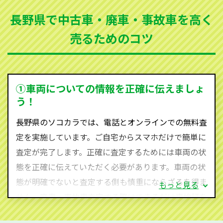
まった車、車検が切れて動かすことができない車でも
長野県で中古車・廃車・事故車を高く
買取可能です。
売るためのコツ
ソコカラは世界１１０か国に独自の販売ネットワーク
を持ち、国内に自社物流網、自社ヤードをもっている
ため、中間マージンがかかりません。だから高価買取
を実現し、お客様に利益を還元することができるので
①車両についての情報を正確に伝えましょ
す。
う！
長野県にお住まいであれば、まずはお気軽に（0120-
長野県のソコカラでは、電話とオンラインでの無料査
590-870）までお問い合わせ下さい。
定を実施しています。ご自宅からスマホだけで簡単に
査定・ご相談・見積もりはすべて無料で行います。安
査定が完了します。正確に査定するためには車両の状
心してお問い合わせください。
態を正確に伝えていただく必要があります。車両の状
態が明確でないと査定する側も慎重にならざるを得ま
もっと見る
せん。廃車・事故車査定する際はできるだけ車検証を
ご準備ください。車検証があることで車両状態や年式