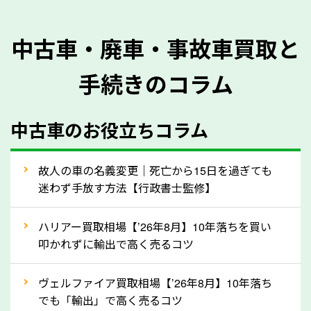
を正確に把握し、査定することができるため、査定価
格が上がりやすくなります。廃車・事故車査定の際に
中古車・廃車・事故車買取と
質問させていただく内容は以下の通りとなります。
手続きのコラム
メーカー／車種
年式
中古車のお役立ちコラム
型式／グレード
走行距離（例：約〇万キロ）
車検の満了日
故人の車の名義変更｜死亡から15日を過ぎても
迷わず手放す方法【行政書士監修】
内装や外装の状態
上記の情報を正確にお伝えいただくことで、正確な査
ハリアー買取相場【’26年8月】10年落ちを買い
定を行い高価買取価格をつけやすくなります。
叩かれずに輸出で高く売るコツ
②自動車税の還付金は早く売るほど多く返
ヴェルファイア買取相場【’26年8月】10年落ち
ってきます！
でも「輸出」で高く売るコツ