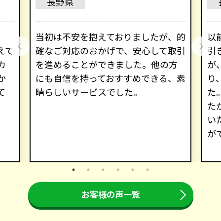
長野県
、
当初は不安を抱えておりましたが、的
以
えて
確なご対応のおかげで、安心して取引
引
カ
を進めることができました。他の方
が
か
にも自信を持っておすすめできる、素
り
て
晴らしいサービスでした。
た
た
い
が
お客様の声一覧