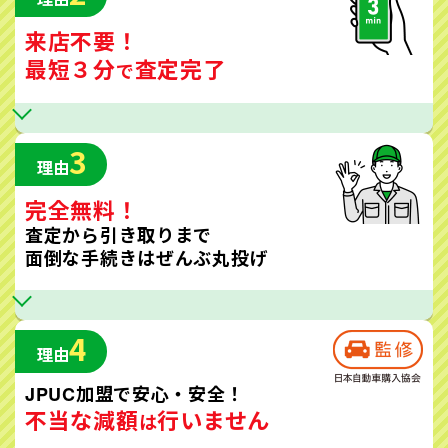
来店不要！
最短３分
査定完了
で
3
理由
完全無料！
査定から引き取りまで
面倒な手続きはぜんぶ丸投げ
4
理由
JPUC加盟で安心・安全！
不当な減額
行いません
は