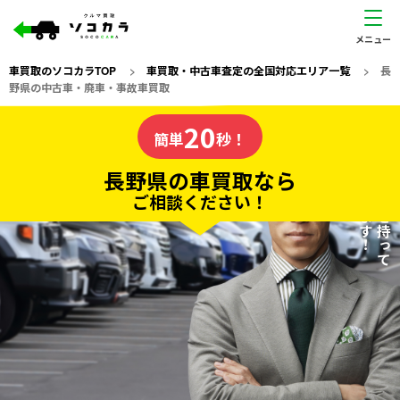
車買取のソコカラTOP
>
車買取・中古車査定の全国対応エリア一覧
>
長
野県の中古車・廃車・事故車買取
長野県
20
私たちが責任を持って
の車買取なら
簡単
秒！
査定いたします！
ソコカラの
長野県の車買取なら
ご相談ください！
20
入力完了！
秒で
無料で
カンタンWeb査定
電話か出張か、高い方の査定を提案。
高価買取!
だから
ご依頼いただいたお車を丁寧に査定いたします