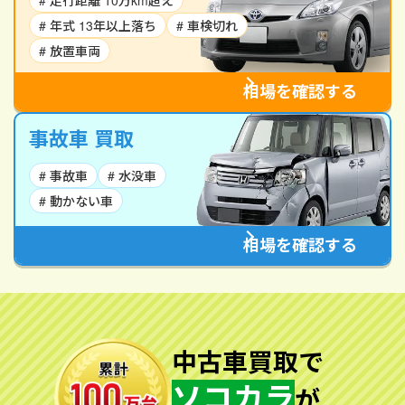
# 走行距離 10万km超え
# 年式 13年以上落ち
# 車検切れ
# 放置車両
相場を確認する
事故車 買取
# 事故車
# 水没車
# 動かない車
相場を確認する
中古車買取で
ソコカラ
が