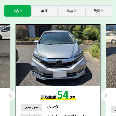
中古車
廃車
事故車
故障車
54
買取金額
万円
ホンダ
メーカー