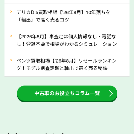
自動車税の還付金は、先に年払いしていた自動車税が
月割りで返還されるものです。ですから、自動車税の
デリカD:5買取相場【’26年8月】10年落ちを
「輸出」で高く売るコツ
還付金は早めに売却するほど多く還付されます。不要
な車は早めに廃車手続きをしたほうが良いでしょう。
【2026年8月】車査定は個人情報なし・電話な
し！登録不要で相場がわかるシミュレーション
③自動車税の還付金の扱いについて確認し
ましょう！
ベンツ買取相場【’26年8月】リセールランキン
車を廃車にすると、自動車税の還付金を受け取ること
グ！モデル別査定額と輸出で高く売る秘訣
ができる場合があります。廃車買取業者の中には、還
付金をお客様に返還しない業者もあります。廃車査定
中古車のお役立ちコラム一覧
をする際には、自動車税の還付金の返還があるかどう
かを確認するようにしてください。長野県のソコカラ
では、自動車税の還付金をお客様に返還しております
のでご安心ください。
④人気の車種は廃車でも高価買取が可能！