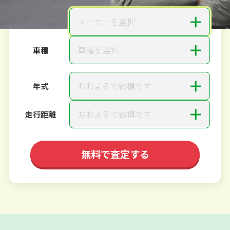
＋
メーカーを選択
メーカー
＋
車種を選択
車種
＋
おおよそで結構です
年式
＋
おおよそで結構です
走行距離
無料で査定する