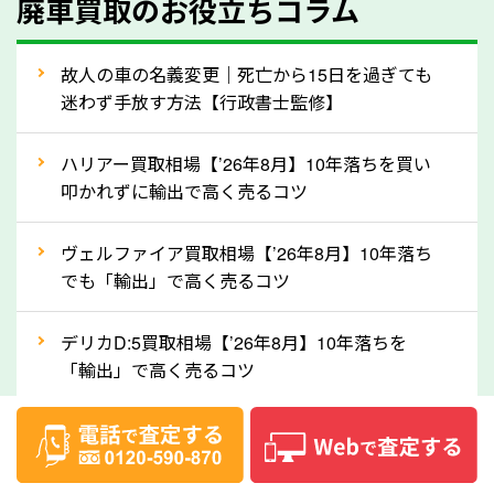
廃車買取のお役立ちコラム
人気の車種は廃車の状態でも、高価買取が可能です。
特にスポーツカー・トラックのほか、海外で人気の国
故人の車の名義変更｜死亡から15日を過ぎても
産車は高く買取が可能です。「廃車＝買取できない」
迷わず手放す方法【行政書士監修】
というイメージがありますが、長野県の「ソコカラ」
なら廃車の車も適正価格で買取できます。他社で買取
ハリアー買取相場【’26年8月】10年落ちを買い
拒否となった車も価格がつく可能性があるので、諦め
叩かれずに輸出で高く売るコツ
ずに長野県の「ソコカラ」にご相談ください。古い車
ヴェルファイア買取相場【’26年8月】10年落ち
でも高価買取が可能なケースは珍しくないため、まず
でも「輸出」で高く売るコツ
はWebで簡単にできる無料査定をお試しください。
実際の買取実績を、車のメーカーや状態ごとに「買取
デリカD:5買取相場【’26年8月】10年落ちを
実績」で確認できます。
「輸出」で高く売るコツ
⑤車内の簡単な清掃で買取価格アップも！
【2026年8月】車査定は個人情報なし・電話な
しばらく乗っていない車は、車内のシートや座席の下
し！登録不要で相場がわかるシミュレーション
が汚れていることも多いです。シミや汚れが付着して