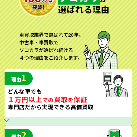
選ばれる理由
車買取業界で選ばれて28年。
中古車・車買取で
ソコカラが選ばれ続ける
４つの理由をご紹介します。
1
理由
どんな車でも
１万円以上
買取
保証
での
を
専門店だから実現できる高価買取
2
理由