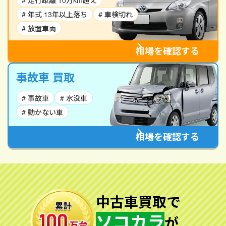
# 走行距離 10万km超え
# 年式 13年以上落ち
# 車検切れ
# 放置車両
相場を確認する
事故車 買取
# 事故車
# 水没車
# 動かない車
相場を確認する
中古車買取で
ソコカラ
が