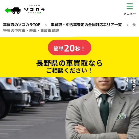
車買取のソコカラTOP
>
車買取・中古車査定の全国対応エリア一覧
>
長
野県の中古車・廃車・事故車買取
長野県
20
私たちが責任を持って
の車買取なら
簡単
秒！
査定いたします！
ソコカラの
長野県の車買取なら
ご相談ください！
20
入力完了！
秒で
無料で
カンタンWeb査定
電話か出張か、高い方の査定を提案。
高価買取!
だから
ご依頼いただいたお車を丁寧に査定いたします