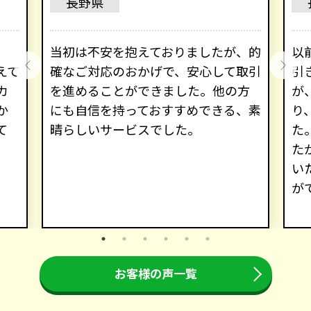
長野県
、
当初は不安を抱えておりましたが、的
以
えて
確なご対応のおかげで、安心して取引
引
カ
を進めることができました。他の方
が
か
にも自信を持っておすすめできる、素
り
て
晴らしいサービスでした。
た
た
い
が
お客様の声一覧