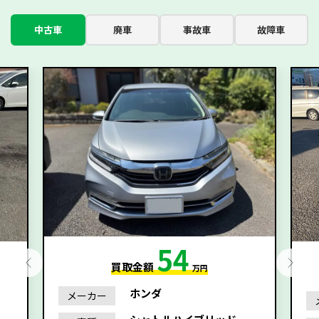
中古車
廃車
事故車
故障車
54
買取金額
万円
ホンダ
メーカー