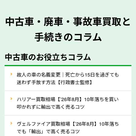
を正確に把握し、査定することができるため、査定価
格が上がりやすくなります。廃車・事故車査定の際に
中古車・廃車・事故車買取と
質問させていただく内容は以下の通りとなります。
手続きのコラム
メーカー／車種
年式
中古車のお役立ちコラム
型式／グレード
走行距離（例：約〇万キロ）
車検の満了日
故人の車の名義変更｜死亡から15日を過ぎても
迷わず手放す方法【行政書士監修】
内装や外装の状態
上記の情報を正確にお伝えいただくことで、正確な査
ハリアー買取相場【’26年8月】10年落ちを買い
定を行い高価買取価格をつけやすくなります。
叩かれずに輸出で高く売るコツ
②自動車税の還付金は早く売るほど多く返
ヴェルファイア買取相場【’26年8月】10年落ち
ってきます！
でも「輸出」で高く売るコツ