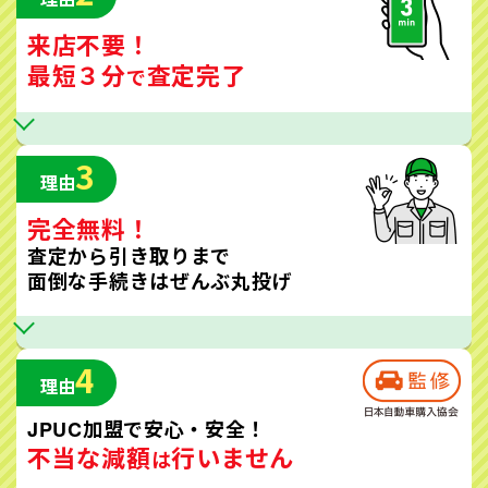
来店不要！
最短３分
査定完了
で
3
理由
完全無料！
査定から引き取りまで
面倒な手続きはぜんぶ丸投げ
4
理由
JPUC加盟で安心・安全！
不当な減額
行いません
は