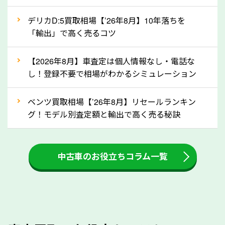
自動車税の還付金は、先に年払いしていた自動車税が
月割りで返還されるものです。ですから、自動車税の
デリカD:5買取相場【’26年8月】10年落ちを
「輸出」で高く売るコツ
還付金は早めに売却するほど多く還付されます。不要
な車は早めに廃車手続きをしたほうが良いでしょう。
【2026年8月】車査定は個人情報なし・電話な
し！登録不要で相場がわかるシミュレーション
③自動車税の還付金の扱いについて確認し
ましょう！
ベンツ買取相場【’26年8月】リセールランキン
車を廃車にすると、自動車税の還付金を受け取ること
グ！モデル別査定額と輸出で高く売る秘訣
ができる場合があります。廃車買取業者の中には、還
付金をお客様に返還しない業者もあります。廃車査定
中古車のお役立ちコラム一覧
をする際には、自動車税の還付金の返還があるかどう
かを確認するようにしてください。長野県のソコカラ
では、自動車税の還付金をお客様に返還しております
のでご安心ください。
④人気の車種は廃車でも高価買取が可能！