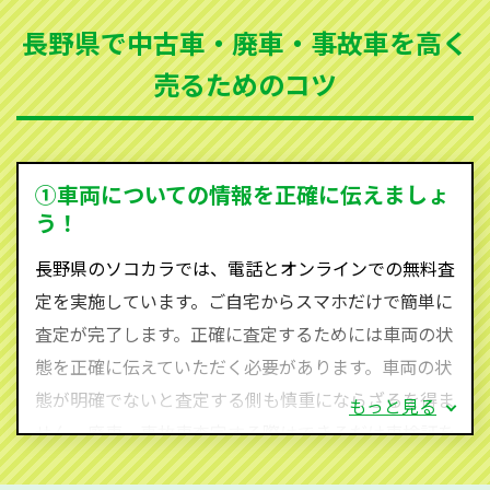
まった車、車検が切れて動かすことができない車でも
長野県で中古車・廃車・事故車を高く
買取可能です。
売るためのコツ
ソコカラは世界１１０か国に独自の販売ネットワーク
を持ち、国内に自社物流網、自社ヤードをもっている
ため、中間マージンがかかりません。だから高価買取
を実現し、お客様に利益を還元することができるので
①車両についての情報を正確に伝えましょ
す。
う！
長野県にお住まいであれば、まずはお気軽に（0120-
長野県のソコカラでは、電話とオンラインでの無料査
590-870）までお問い合わせ下さい。
定を実施しています。ご自宅からスマホだけで簡単に
査定・ご相談・見積もりはすべて無料で行います。安
査定が完了します。正確に査定するためには車両の状
心してお問い合わせください。
態を正確に伝えていただく必要があります。車両の状
態が明確でないと査定する側も慎重にならざるを得ま
もっと見る
せん。廃車・事故車査定する際はできるだけ車検証を
ご準備ください。車検証があることで車両状態や年式