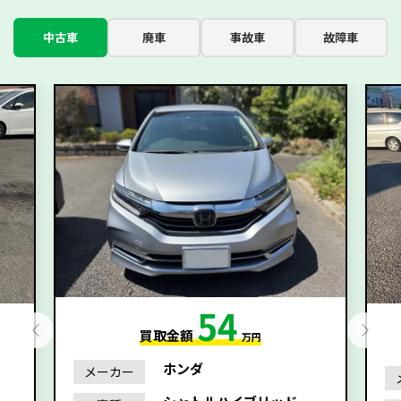
中古車
廃車
事故車
故障車
54
買取金額
万円
ホンダ
メーカー