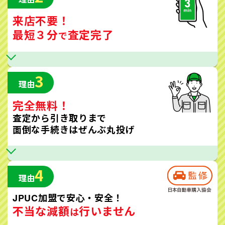
来店不要！
最短３分
査定完了
で
3
理由
完全無料！
査定から引き取りまで
面倒な手続きはぜんぶ丸投げ
4
理由
JPUC加盟で安心・安全！
不当な減額
行いません
は