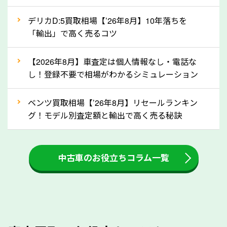
自動車税の還付金は、先に年払いしていた自動車税が
月割りで返還されるものです。ですから、自動車税の
デリカD:5買取相場【’26年8月】10年落ちを
「輸出」で高く売るコツ
還付金は早めに売却するほど多く還付されます。不要
な車は早めに廃車手続きをしたほうが良いでしょう。
【2026年8月】車査定は個人情報なし・電話な
し！登録不要で相場がわかるシミュレーション
③自動車税の還付金の扱いについて確認し
ましょう！
ベンツ買取相場【’26年8月】リセールランキン
車を廃車にすると、自動車税の還付金を受け取ること
グ！モデル別査定額と輸出で高く売る秘訣
ができる場合があります。廃車買取業者の中には、還
付金をお客様に返還しない業者もあります。廃車査定
中古車のお役立ちコラム一覧
をする際には、自動車税の還付金の返還があるかどう
かを確認するようにしてください。長野県のソコカラ
では、自動車税の還付金をお客様に返還しております
のでご安心ください。
④人気の車種は廃車でも高価買取が可能！