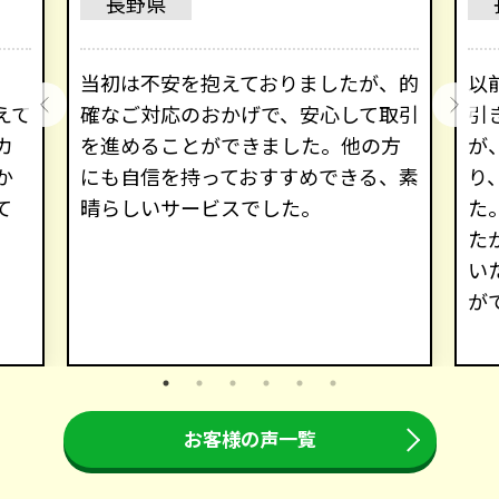
長野県
、
当初は不安を抱えておりましたが、的
以
えて
確なご対応のおかげで、安心して取引
引
カ
を進めることができました。他の方
が
か
にも自信を持っておすすめできる、素
り
て
晴らしいサービスでした。
た
た
い
が
お客様の声一覧