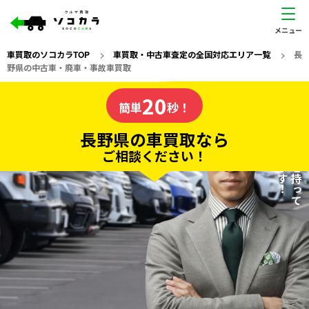
車買取のソコカラTOP
>
車買取・中古車査定の全国対応エリア一覧
>
長
野県の中古車・廃車・事故車買取
長野県
20
私たちが責任を持って
の車買取なら
簡単
秒！
査定いたします！
ソコカラの
長野県の車買取なら
ご相談ください！
20
入力完了！
秒で
無料で
カンタンWeb査定
電話か出張か、高い方の査定を提案。
高価買取!
だから
ご依頼いただいたお車を丁寧に査定いたします