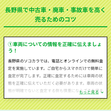
まった車、車検が切れて動かすことができない車でも
長野県で中古車・廃車・事故車を高く
買取可能です。
売るためのコツ
ソコカラは世界１１０か国に独自の販売ネットワーク
を持ち、国内に自社物流網、自社ヤードをもっている
ため、中間マージンがかかりません。だから高価買取
を実現し、お客様に利益を還元することができるので
①車両についての情報を正確に伝えましょ
す。
う！
長野県にお住まいであれば、まずはお気軽に（0120-
長野県のソコカラでは、電話とオンラインでの無料査
590-870）までお問い合わせ下さい。
定を実施しています。ご自宅からスマホだけで簡単に
査定・ご相談・見積もりはすべて無料で行います。安
査定が完了します。正確に査定するためには車両の状
心してお問い合わせください。
態を正確に伝えていただく必要があります。車両の状
態が明確でないと査定する側も慎重にならざるを得ま
もっと見る
せん。廃車・事故車査定する際はできるだけ車検証を
ご準備ください。車検証があることで車両状態や年式