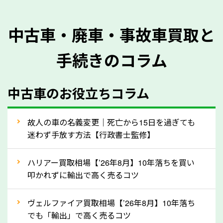
を正確に把握し、査定することができるため、査定価
格が上がりやすくなります。廃車・事故車査定の際に
中古車・廃車・事故車買取と
質問させていただく内容は以下の通りとなります。
手続きのコラム
メーカー／車種
年式
中古車のお役立ちコラム
型式／グレード
走行距離（例：約〇万キロ）
車検の満了日
故人の車の名義変更｜死亡から15日を過ぎても
迷わず手放す方法【行政書士監修】
内装や外装の状態
上記の情報を正確にお伝えいただくことで、正確な査
ハリアー買取相場【’26年8月】10年落ちを買い
定を行い高価買取価格をつけやすくなります。
叩かれずに輸出で高く売るコツ
②自動車税の還付金は早く売るほど多く返
ヴェルファイア買取相場【’26年8月】10年落ち
ってきます！
でも「輸出」で高く売るコツ