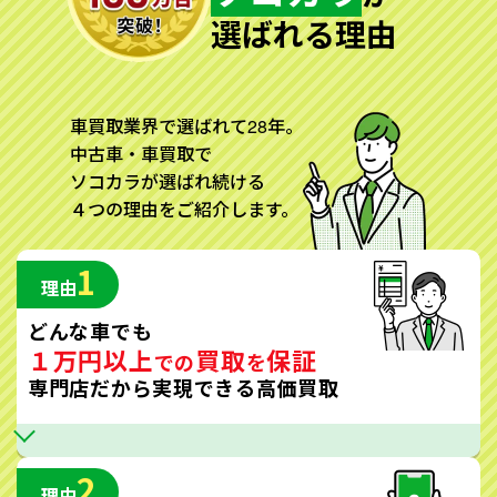
選ばれる理由
車買取業界で選ばれて28年。
中古車・車買取で
ソコカラが選ばれ続ける
４つの理由をご紹介します。
1
理由
どんな車でも
１万円以上
買取
保証
での
を
専門店だから実現できる高価買取
2
理由