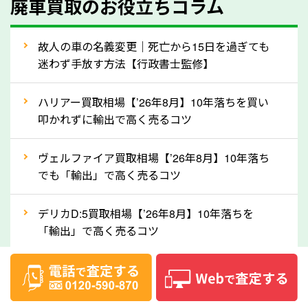
廃車買取のお役立ちコラム
人気の車種は廃車の状態でも、高価買取が可能です。
特にスポーツカー・トラックのほか、海外で人気の国
故人の車の名義変更｜死亡から15日を過ぎても
産車は高く買取が可能です。「廃車＝買取できない」
迷わず手放す方法【行政書士監修】
というイメージがありますが、長野県の「ソコカラ」
なら廃車の車も適正価格で買取できます。他社で買取
ハリアー買取相場【’26年8月】10年落ちを買い
拒否となった車も価格がつく可能性があるので、諦め
叩かれずに輸出で高く売るコツ
ずに長野県の「ソコカラ」にご相談ください。古い車
ヴェルファイア買取相場【’26年8月】10年落ち
でも高価買取が可能なケースは珍しくないため、まず
でも「輸出」で高く売るコツ
はWebで簡単にできる無料査定をお試しください。
実際の買取実績を、車のメーカーや状態ごとに「買取
デリカD:5買取相場【’26年8月】10年落ちを
実績」で確認できます。
「輸出」で高く売るコツ
⑤車内の簡単な清掃で買取価格アップも！
【2026年8月】車査定は個人情報なし・電話な
しばらく乗っていない車は、車内のシートや座席の下
し！登録不要で相場がわかるシミュレーション
が汚れていることも多いです。シミや汚れが付着して