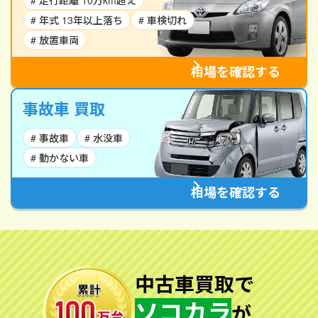
# 走行距離 10万km超え
# 年式 13年以上落ち
# 車検切れ
# 放置車両
相場を確認する
事故車 買取
# 事故車
# 水没車
# 動かない車
相場を確認する
中古車買取で
ソコカラ
が