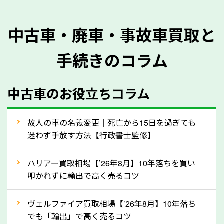
を正確に把握し、査定することができるため、査定価
格が上がりやすくなります。廃車・事故車査定の際に
中古車・廃車・事故車買取と
質問させていただく内容は以下の通りとなります。
手続きのコラム
メーカー／車種
年式
中古車のお役立ちコラム
型式／グレード
走行距離（例：約〇万キロ）
車検の満了日
故人の車の名義変更｜死亡から15日を過ぎても
迷わず手放す方法【行政書士監修】
内装や外装の状態
上記の情報を正確にお伝えいただくことで、正確な査
ハリアー買取相場【’26年8月】10年落ちを買い
定を行い高価買取価格をつけやすくなります。
叩かれずに輸出で高く売るコツ
②自動車税の還付金は早く売るほど多く返
ヴェルファイア買取相場【’26年8月】10年落ち
ってきます！
でも「輸出」で高く売るコツ