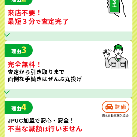
来店不要！
最短３分
査定完了
で
3
理由
完全無料！
査定から引き取りまで
面倒な手続きはぜんぶ丸投げ
4
理由
JPUC加盟で安心・安全！
不当な減額
行いません
は