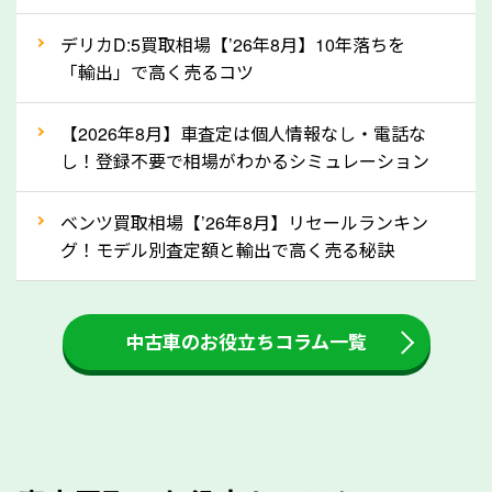
自動車税の還付金は、先に年払いしていた自動車税が
月割りで返還されるものです。ですから、自動車税の
デリカD:5買取相場【’26年8月】10年落ちを
「輸出」で高く売るコツ
還付金は早めに売却するほど多く還付されます。不要
な車は早めに廃車手続きをしたほうが良いでしょう。
【2026年8月】車査定は個人情報なし・電話な
し！登録不要で相場がわかるシミュレーション
③自動車税の還付金の扱いについて確認し
ましょう！
ベンツ買取相場【’26年8月】リセールランキン
車を廃車にすると、自動車税の還付金を受け取ること
グ！モデル別査定額と輸出で高く売る秘訣
ができる場合があります。廃車買取業者の中には、還
付金をお客様に返還しない業者もあります。廃車査定
中古車のお役立ちコラム一覧
をする際には、自動車税の還付金の返還があるかどう
かを確認するようにしてください。長野県のソコカラ
では、自動車税の還付金をお客様に返還しております
のでご安心ください。
④人気の車種は廃車でも高価買取が可能！