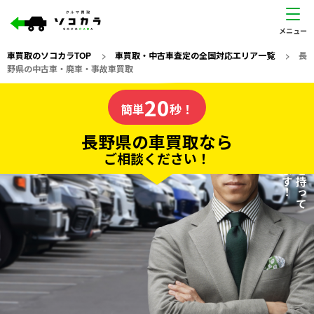
車買取のソコカラTOP
>
車買取・中古車査定の全国対応エリア一覧
>
長
野県の中古車・廃車・事故車買取
長野県
20
私たちが責任を持って
の車買取なら
簡単
秒！
査定いたします！
ソコカラの
長野県の車買取なら
ご相談ください！
20
入力完了！
秒で
無料で
カンタンWeb査定
電話か出張か、高い方の査定を提案。
高価買取!
だから
ご依頼いただいたお車を丁寧に査定いたします