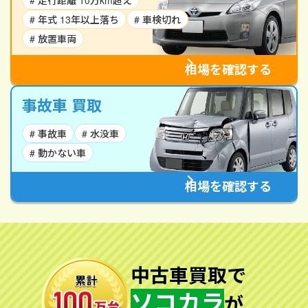
# 走行距離 10万km超え
# 年式 13年以上落ち
# 車検切れ
# 放置車両
相場を確認する
事故車 買取
# 事故車
# 水没車
# 動かない車
相場を確認する
中古車買取で
ソコカラ
が