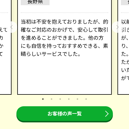
長野県
、
当初は不安を抱えておりましたが、的
以
えて
確なご対応のおかげで、安心して取引
引
カ
を進めることができました。他の方
が
か
にも自信を持っておすすめできる、素
り
て
晴らしいサービスでした。
た
た
い
が
お客様の声一覧