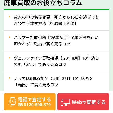
廃車買取のお役立ちコラム
人気の車種は廃車の状態でも、高価買取が可能です。
特にスポーツカー・トラックのほか、海外で人気の国
故人の車の名義変更｜死亡から15日を過ぎても
産車は高く買取が可能です。「廃車＝買取できない」
迷わず手放す方法【行政書士監修】
というイメージがありますが、長野県の「ソコカラ」
なら廃車の車も適正価格で買取できます。他社で買取
ハリアー買取相場【’26年8月】10年落ちを買い
拒否となった車も価格がつく可能性があるので、諦め
叩かれずに輸出で高く売るコツ
ずに長野県の「ソコカラ」にご相談ください。古い車
ヴェルファイア買取相場【’26年8月】10年落ち
でも高価買取が可能なケースは珍しくないため、まず
でも「輸出」で高く売るコツ
はWebで簡単にできる無料査定をお試しください。
実際の買取実績を、車のメーカーや状態ごとに「買取
デリカD:5買取相場【’26年8月】10年落ちを
実績」で確認できます。
「輸出」で高く売るコツ
⑤車内の簡単な清掃で買取価格アップも！
【2026年8月】車査定は個人情報なし・電話な
しばらく乗っていない車は、車内のシートや座席の下
し！登録不要で相場がわかるシミュレーション
が汚れていることも多いです。シミや汚れが付着して