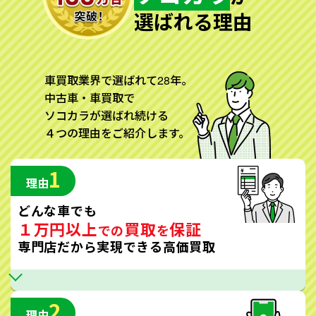
選ばれる理由
車買取業界で選ばれて28年。
中古車・車買取で
ソコカラが選ばれ続ける
４つの理由をご紹介します。
1
理由
どんな車でも
１万円以上
買取
保証
での
を
専門店だから実現できる高価買取
2
理由