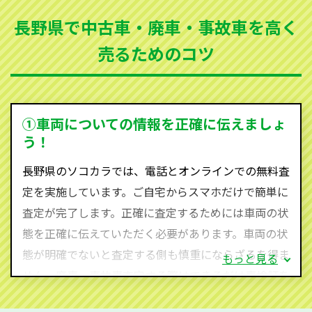
まった車、車検が切れて動かすことができない車でも
長野県で中古車・廃車・事故車を高く
買取可能です。
売るためのコツ
ソコカラは世界１１０か国に独自の販売ネットワーク
を持ち、国内に自社物流網、自社ヤードをもっている
ため、中間マージンがかかりません。だから高価買取
を実現し、お客様に利益を還元することができるので
①車両についての情報を正確に伝えましょ
す。
う！
長野県にお住まいであれば、まずはお気軽に（0120-
長野県のソコカラでは、電話とオンラインでの無料査
590-870）までお問い合わせ下さい。
定を実施しています。ご自宅からスマホだけで簡単に
査定・ご相談・見積もりはすべて無料で行います。安
査定が完了します。正確に査定するためには車両の状
心してお問い合わせください。
態を正確に伝えていただく必要があります。車両の状
態が明確でないと査定する側も慎重にならざるを得ま
もっと見る
せん。廃車・事故車査定する際はできるだけ車検証を
ご準備ください。車検証があることで車両状態や年式