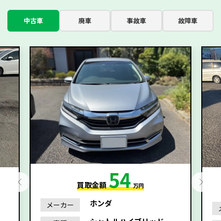
中古車
廃車
事故車
故障車
54
買取金額
万円
ホンダ
メーカー