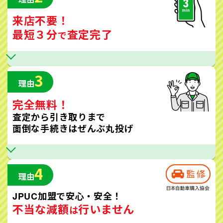
来店不要！
最短３分
査定完了
で
3
理由
完全無料！
査定から引き取りまで
面倒な手続きはぜんぶ丸投げ
4
理由
JPUC加盟で安心・安全！
不当な減額
行いません
は