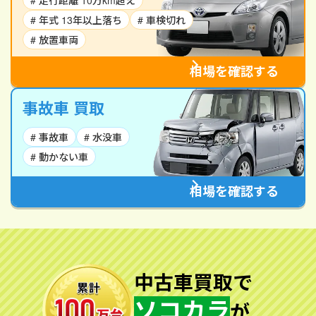
# 走行距離 10万km超え
# 年式 13年以上落ち
# 車検切れ
# 放置車両
相場を確認する
事故車 買取
# 事故車
# 水没車
# 動かない車
相場を確認する
中古車買取で
ソコカラ
が