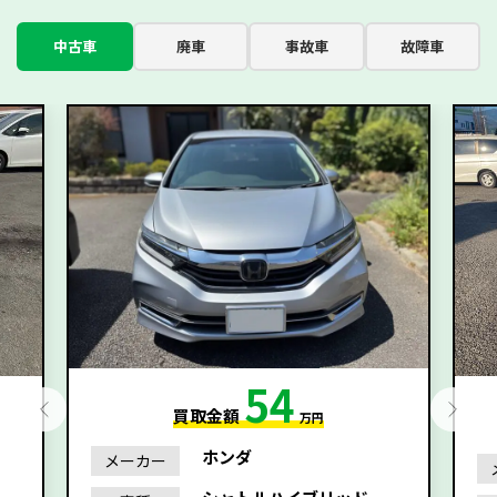
中古車
廃車
事故車
故障車
54
買取金額
万円
ホンダ
メーカー