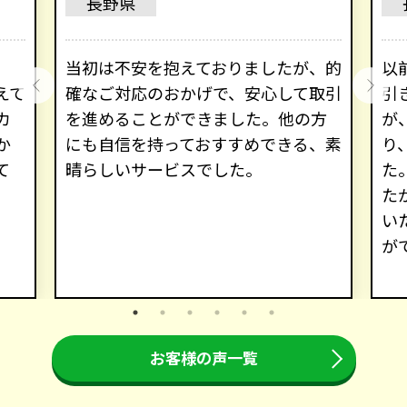
長野県
、
当初は不安を抱えておりましたが、的
以
えて
確なご対応のおかげで、安心して取引
引
カ
を進めることができました。他の方
が
か
にも自信を持っておすすめできる、素
り
て
晴らしいサービスでした。
た
た
い
が
お客様の声一覧