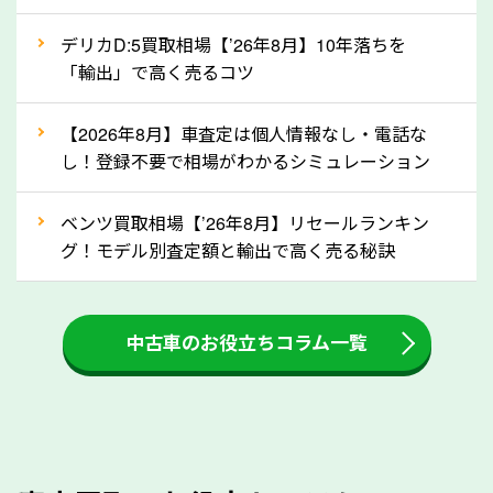
自動車税の還付金は、先に年払いしていた自動車税が
月割りで返還されるものです。ですから、自動車税の
デリカD:5買取相場【’26年8月】10年落ちを
「輸出」で高く売るコツ
還付金は早めに売却するほど多く還付されます。不要
な車は早めに廃車手続きをしたほうが良いでしょう。
【2026年8月】車査定は個人情報なし・電話な
し！登録不要で相場がわかるシミュレーション
③自動車税の還付金の扱いについて確認し
ましょう！
ベンツ買取相場【’26年8月】リセールランキン
車を廃車にすると、自動車税の還付金を受け取ること
グ！モデル別査定額と輸出で高く売る秘訣
ができる場合があります。廃車買取業者の中には、還
付金をお客様に返還しない業者もあります。廃車査定
中古車のお役立ちコラム一覧
をする際には、自動車税の還付金の返還があるかどう
かを確認するようにしてください。長野県のソコカラ
では、自動車税の還付金をお客様に返還しております
のでご安心ください。
④人気の車種は廃車でも高価買取が可能！