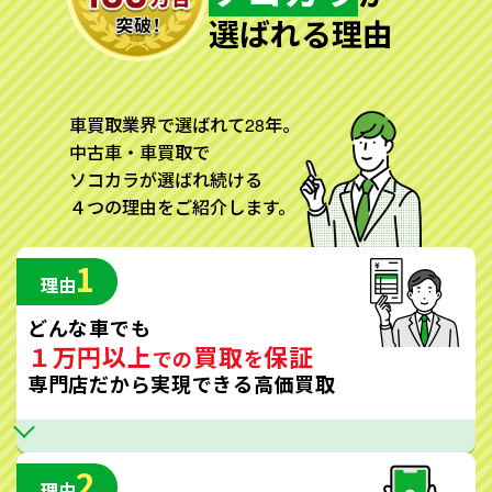
選ばれる理由
車買取業界で選ばれて28年。
中古車・車買取で
ソコカラが選ばれ続ける
４つの理由をご紹介します。
1
理由
どんな車でも
１万円以上
買取
保証
での
を
専門店だから実現できる高価買取
2
理由