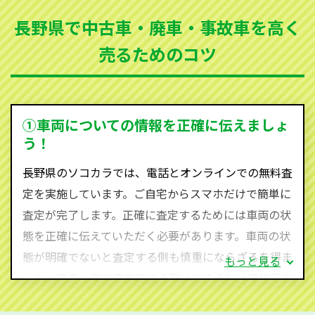
まった車、車検が切れて動かすことができない車でも
長野県で中古車・廃車・事故車を高く
買取可能です。
売るためのコツ
ソコカラは世界１１０か国に独自の販売ネットワーク
を持ち、国内に自社物流網、自社ヤードをもっている
ため、中間マージンがかかりません。だから高価買取
を実現し、お客様に利益を還元することができるので
①車両についての情報を正確に伝えましょ
す。
う！
長野県にお住まいであれば、まずはお気軽に（0120-
長野県のソコカラでは、電話とオンラインでの無料査
590-870）までお問い合わせ下さい。
定を実施しています。ご自宅からスマホだけで簡単に
査定・ご相談・見積もりはすべて無料で行います。安
査定が完了します。正確に査定するためには車両の状
心してお問い合わせください。
態を正確に伝えていただく必要があります。車両の状
態が明確でないと査定する側も慎重にならざるを得ま
もっと見る
せん。廃車・事故車査定する際はできるだけ車検証を
ご準備ください。車検証があることで車両状態や年式