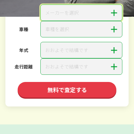
＋
メーカーを選択
メーカー
＋
車種を選択
車種
＋
おおよそで結構です
年式
＋
おおよそで結構です
走行距離
無料で査定する