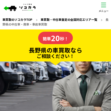
車買取のソコカラTOP
>
車買取・中古車査定の全国対応エリア一覧
>
長
野県の中古車・廃車・事故車買取
長野県
20
私たちが責任を持って
の車買取なら
簡単
秒！
査定いたします！
ソコカラの
長野県の車買取なら
ご相談ください！
20
入力完了！
秒で
無料で
カンタンWeb査定
電話か出張か、高い方の査定を提案。
高価買取!
だから
ご依頼いただいたお車を丁寧に査定いたします