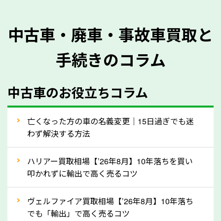
を正確に把握し、査定することができるため、査定価
格が上がりやすくなります。廃車・事故車査定の際に
中古車・廃車・事故車買取と
質問させていただく内容は以下の通りとなります。
手続きのコラム
メーカー／車種
年式
中古車のお役立ちコラム
型式／グレード
走行距離（例：約〇万キロ）
車検の満了日
亡くなった方の車の名義変更｜15日過ぎでも迷
わず解決する方法
内装や外装の状態
上記の情報を正確にお伝えいただくことで、正確な査
ハリアー買取相場【’26年8月】10年落ちを買い
定を行い高価買取価格をつけやすくなります。
叩かれずに輸出で高く売るコツ
②自動車税の還付金は早く売るほど多く返
ヴェルファイア買取相場【’26年8月】10年落ち
ってきます！
でも「輸出」で高く売るコツ