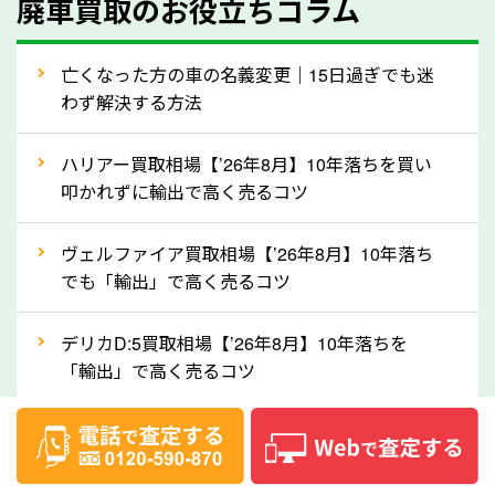
廃車買取のお役立ちコラム
人気の車種は廃車の状態でも、高価買取が可能です。
特にスポーツカー・トラックのほか、海外で人気の国
亡くなった方の車の名義変更｜15日過ぎでも迷
産車は高く買取が可能です。「廃車＝買取できない」
わず解決する方法
というイメージがありますが、長野県の「ソコカラ」
なら廃車の車も適正価格で買取できます。他社で買取
ハリアー買取相場【’26年8月】10年落ちを買い
拒否となった車も価格がつく可能性があるので、諦め
叩かれずに輸出で高く売るコツ
ずに長野県の「ソコカラ」にご相談ください。古い車
ヴェルファイア買取相場【’26年8月】10年落ち
でも高価買取が可能なケースは珍しくないため、まず
でも「輸出」で高く売るコツ
はWebで簡単にできる無料査定をお試しください。
実際の買取実績を、車のメーカーや状態ごとに「買取
デリカD:5買取相場【’26年8月】10年落ちを
実績」で確認できます。
「輸出」で高く売るコツ
⑤車内の簡単な清掃で買取価格アップも！
【2026年8月】車査定は個人情報なし・電話な
しばらく乗っていない車は、車内のシートや座席の下
し！登録不要で相場がわかるシミュレーション
が汚れていることも多いです。シミや汚れが付着して