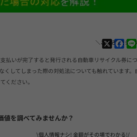
X
F
a
。支払いが完了すると発行される自動車リサイクル券に
c
e
なくしてしまった際の対処法についても触れています。
b
してください。
o
o
k
価値を調べてみませんか？