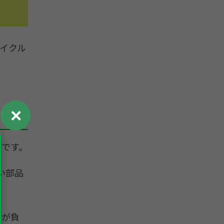
イクル
✕
」です。
い部品
ーが負