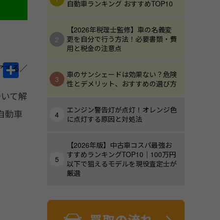
自動車ランキング おすすめTOP10
【2026年税理士監修】車の名義変
更を自分で行う方法！必要書類・費
用と税金の注意点
Li
共
車のサンシェードは効果ない？危険
n
有
性とデメリット、おすすめの選び方
ついて解
e
エンジン警告灯が点灯！オレンジ色
自動車
に点灯する原因と対処法
【2026年版】中古車コスパ最強お
すすめランキングTOP10｜100万円
以下で狙えるモデルを現役査定士が
厳選