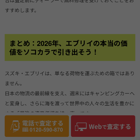
合は査定前にディーラーで無料修理を受けておくことをお
すすめします。
まとめ：2026年、エブリイの本当の価
値をソコカラで引き出そう！
スズキ・エブリイは、単なる荷物を運ぶための箱ではあり
ません。
日本の物流の最前線を支え、週末にはキャンピングカーへ
と変身し、さらに海を渡って世界中の人々の生活を豊かに
する「最強の資産価値を持つ車」です。
2026年現在、最新のCVTモデルでバリバリ稼いでいる方
も、ワゴンで車中泊を楽しんできた方も、そして旧型をボ