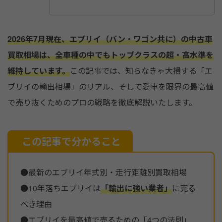
o
o
k
2026年7月現在、エブリイ（バン・ワゴン共に）の中古車
買取相場は、全車種の中でもトップクラスの超・高水準を
維持しています。
この記事では、知らなきゃ大損する「エ
ブリイの輸出相場」のリアル、そして愛車を限界の最高値
で売り抜くためのプロの戦略を徹底解説いたします。
この記事で分かること
●最新のエブリイ年式別・走行距離別買取相場
●10年落ちエブリイは
「輸出に強い業者」
に売る
べき理由
●エブリイを最高値で売るための「4つの法則」