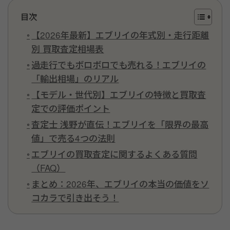
目次
【2026年最新】エブリイの年式別・走行距離
別 買取査定相場表
過走行でもボロボロでも売れる！エブリイの
「輸出相場」のリアル
【モデル・世代別】エブリイの特徴と買取査
定での評価ポイント
査定士 浅野が直伝！エブリイを「限界の最高
値」で売る4つの法則
エブリイの買取査定に関するよくある質問
（FAQ）
まとめ：2026年、エブリイの本当の価値をソ
コカラで引き出そう！