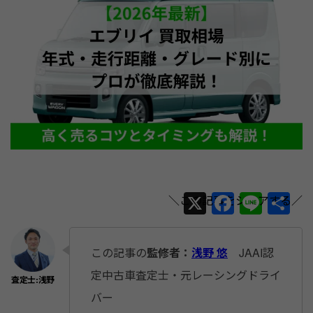
X
F
Li
共
a
n
有
c
e
この記事の
監修者：
浅野 悠
JAAI認
e
定中古車査定士・元レーシングドライ
b
バー