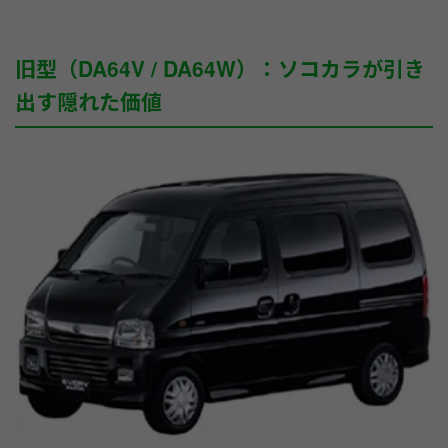
旧型（DA64V / DA64W）：ソコカラが引き
出す隠れた価値