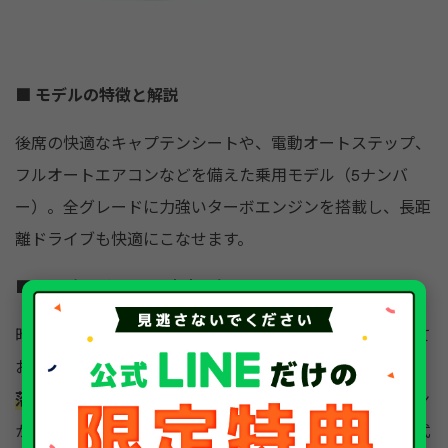
■ モデルの特徴と解説
後席の快適なキャプテンシートや、電動オートステップ、
フルオートエアコンなどを備えた乗用モデル（5ナンバ
ー）。全グレードに力強いターボエンジンを搭載し、長距
離ドライブも快適にこなせます。
■ 2026年現在の買取査定評価
昨今のキャンプブームや車中泊ブームの恩恵を最も受けて
おり、
「PZターボスペシャル」などの上級グレードは値
落ちが非常に少なく、超高値で安定
しています。ミニバン
からダウンサイズするシニア層からの需要も多く、高年式