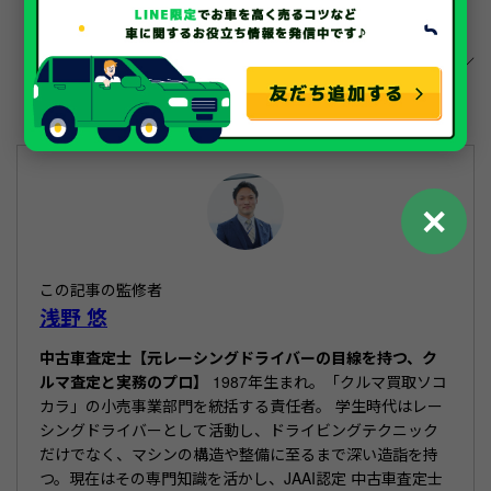
X
F
Li
共
a
n
有
c
e
e
b
✕
o
o
この記事の監修者
k
浅野 悠
中古車査定士【元レーシングドライバーの目線を持つ、ク
ルマ査定と実務のプロ】
1987年生まれ。「クルマ買取ソコ
カラ」の小売事業部門を統括する責任者。 学生時代はレー
シングドライバーとして活動し、ドライビングテクニック
だけでなく、マシンの構造や整備に至るまで深い造詣を持
つ。現在はその専門知識を活かし、JAAI認定 中古車査定士