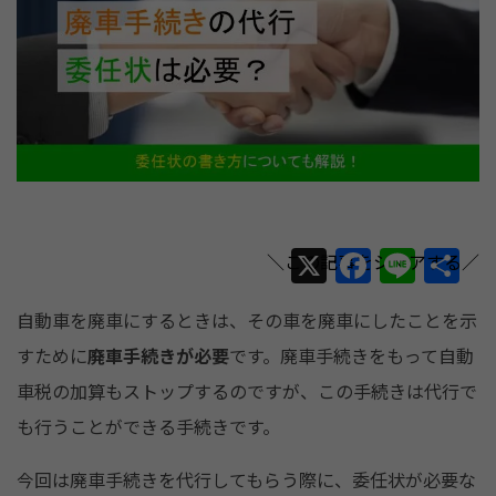
X
F
Li
共
a
n
有
自動車を廃車にするときは、その車を廃車にしたことを示
c
e
すために
廃車手続きが必要
です。廃車手続きをもって自動
e
車税の加算もストップするのですが、この手続きは代行で
b
も行うことができる手続きです。
o
o
今回は廃車手続きを代行してもらう際に、委任状が必要な