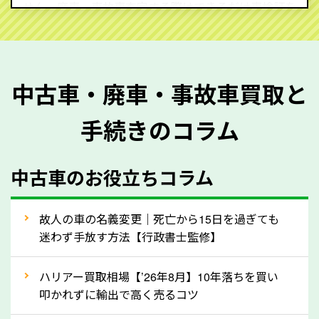
せん。廃車・事故車査定する際はできるだけ車検証を
ご準備ください。車検証があることで車両状態や年式
を正確に把握し、査定することができるため、査定価
格が上がりやすくなります。廃車・事故車査定の際に
中古車・廃車・事故車買取と
質問させていただく内容は以下の通りとなります。
手続きのコラム
メーカー／車種
年式
中古車のお役立ちコラム
型式／グレード
走行距離（例：約〇万キロ）
車検の満了日
故人の車の名義変更｜死亡から15日を過ぎても
迷わず手放す方法【行政書士監修】
内装や外装の状態
上記の情報を正確にお伝えいただくことで、正確な査
ハリアー買取相場【’26年8月】10年落ちを買い
定を行い高価買取価格をつけやすくなります。
叩かれずに輸出で高く売るコツ