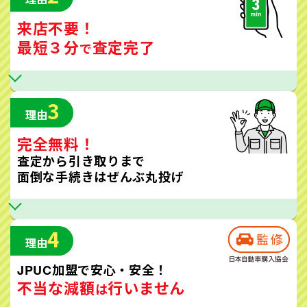
来店不要！
最短３分
査定完了
で
3
理由
完全無料！
査定から引き取りまで
面倒な手続きはぜんぶ丸投げ
4
理由
JPUC加盟で安心・安全！
不当な減額
行いません
は