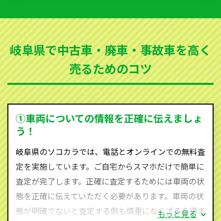
いただきます。古くなった車・廃車・事故車・故障車
など動かない車、水害車、不動車、乗らなくなってし
まった車、車検が切れて動かすことができない車でも
岐阜県で中古車・廃車・事故車を高く
買取可能です。
売るためのコツ
ソコカラは世界１１０か国に独自の販売ネットワーク
を持ち、国内に自社物流網、自社ヤードをもっている
ため、中間マージンがかかりません。だから高価買取
を実現し、お客様に利益を還元することができるので
①車両についての情報を正確に伝えましょ
す。
う！
岐阜県にお住まいであれば、まずはお気軽に（0120-
岐阜県のソコカラでは、電話とオンラインでの無料査
590-870）までお問い合わせ下さい。
定を実施しています。ご自宅からスマホだけで簡単に
査定・ご相談・見積もりはすべて無料で行います。安
査定が完了します。正確に査定するためには車両の状
心してお問い合わせください。
態を正確に伝えていただく必要があります。車両の状
態が明確でないと査定する側も慎重にならざるを得ま
もっと見る