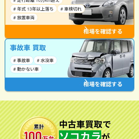
# 走行距離 10万km超え
# 年式 13年以上落ち
# 車検切れ
# 放置車両
相場を確認する
事故車 買取
# 事故車
# 水没車
# 動かない車
相場を確認する
中古車買取で
ソコカラ
が