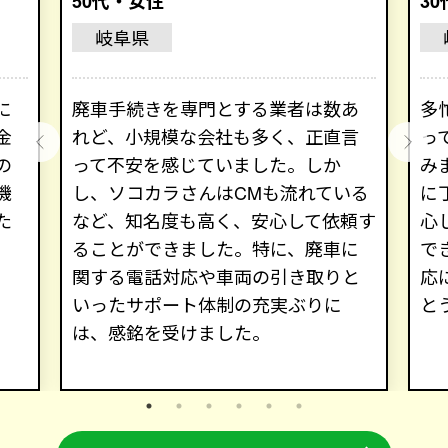
50代・女性
3
岐阜県
に
廃車手続きを専門とする業者は数あ
多
金
れど、小規模な会社も多く、正直言
っ
の
って不安を感じていました。しか
み
機
し、ソコカラさんはCMも流れている
に
た
など、知名度も高く、安心して依頼す
心
ることができました。特に、廃車に
で
関する電話対応や車両の引き取りと
応
いったサポート体制の充実ぶりに
と
は、感銘を受けました。