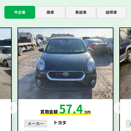
中古車
廃車
事故車
故障車
57.4
買取金額
万円
トヨタ
メーカー