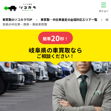
車買取のソコカラTOP
>
車買取・中古車査定の全国対応エリア一覧
>
岐
阜県の中古車・廃車・事故車買取
岐阜県
20
私たちが責任を持って
の車買取なら
簡単
秒！
査定いたします！
ソコカラの
岐阜県の車買取なら
ご相談ください！
20
入力完了！
秒で
無料で
カンタンWeb査定
電話か出張か、高い方の査定を提案。
高価買取!
だから
ご依頼いただいたお車を丁寧に査定いたします