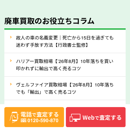
のでご安心ください。
④人気の車種は廃車でも高価買取が可能！
廃車買取のお役立ちコラム
人気の車種は廃車の状態でも、高価買取が可能です。
特にスポーツカー・トラックのほか、海外で人気の国
故人の車の名義変更｜死亡から15日を過ぎても
産車は高く買取が可能です。「廃車＝買取できない」
迷わず手放す方法【行政書士監修】
というイメージがありますが、岐阜県の「ソコカラ」
なら廃車の車も適正価格で買取できます。他社で買取
ハリアー買取相場【’26年8月】10年落ちを買い
拒否となった車も価格がつく可能性があるので、諦め
叩かれずに輸出で高く売るコツ
ずに岐阜県の「ソコカラ」にご相談ください。古い車
ヴェルファイア買取相場【’26年8月】10年落ち
でも高価買取が可能なケースは珍しくないため、まず
でも「輸出」で高く売るコツ
はWebで簡単にできる無料査定をお試しください。
実際の買取実績を、車のメーカーや状態ごとに「買取
デリカD:5買取相場【’26年8月】10年落ちを
実績」で確認できます。
「輸出」で高く売るコツ
⑤車内の簡単な清掃で買取価格アップも！