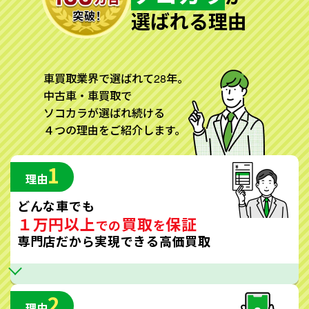
選ばれる理由
車買取業界で選ばれて28年。
中古車・車買取で
ソコカラが選ばれ続ける
４つの理由をご紹介します。
1
理由
どんな車でも
１万円以上
買取
保証
での
を
専門店だから実現できる高価買取
2
理由