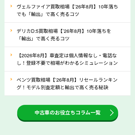
②自動車税の還付金は早く売るほど多く返
ヴェルファイア買取相場【’26年8月】10年落ち
ってきます！
でも「輸出」で高く売るコツ
自動車税の還付金は、先に年払いしていた自動車税が
月割りで返還されるものです。ですから、自動車税の
デリカD:5買取相場【’26年8月】10年落ちを
「輸出」で高く売るコツ
還付金は早めに売却するほど多く還付されます。不要
な車は早めに廃車手続きをしたほうが良いでしょう。
【2026年8月】車査定は個人情報なし・電話な
し！登録不要で相場がわかるシミュレーション
③自動車税の還付金の扱いについて確認し
ましょう！
ベンツ買取相場【’26年8月】リセールランキン
車を廃車にすると、自動車税の還付金を受け取ること
グ！モデル別査定額と輸出で高く売る秘訣
ができる場合があります。廃車買取業者の中には、還
付金をお客様に返還しない業者もあります。廃車査定
中古車のお役立ちコラム一覧
をする際には、自動車税の還付金の返還があるかどう
かを確認するようにしてください。岐阜県のソコカラ
では、自動車税の還付金をお客様に返還しております