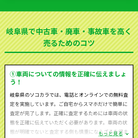
いただきます。古くなった車・廃車・事故車・故障車
など動かない車、水害車、不動車、乗らなくなってし
まった車、車検が切れて動かすことができない車でも
岐阜県で中古車・廃車・事故車を高く
買取可能です。
売るためのコツ
ソコカラは世界１１０か国に独自の販売ネットワーク
を持ち、国内に自社物流網、自社ヤードをもっている
ため、中間マージンがかかりません。だから高価買取
を実現し、お客様に利益を還元することができるので
①車両についての情報を正確に伝えましょ
す。
う！
岐阜県にお住まいであれば、まずはお気軽に（0120-
岐阜県のソコカラでは、電話とオンラインでの無料査
590-870）までお問い合わせ下さい。
定を実施しています。ご自宅からスマホだけで簡単に
査定・ご相談・見積もりはすべて無料で行います。安
査定が完了します。正確に査定するためには車両の状
心してお問い合わせください。
態を正確に伝えていただく必要があります。車両の状
態が明確でないと査定する側も慎重にならざるを得ま
もっと見る