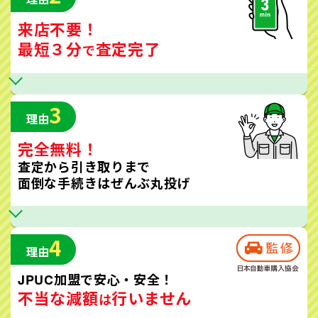
来店不要！
最短３分
査定完了
で
3
理由
完全無料！
査定から引き取りまで
面倒な手続きはぜんぶ丸投げ
4
理由
JPUC加盟で安心・安全！
不当な減額
行いません
は