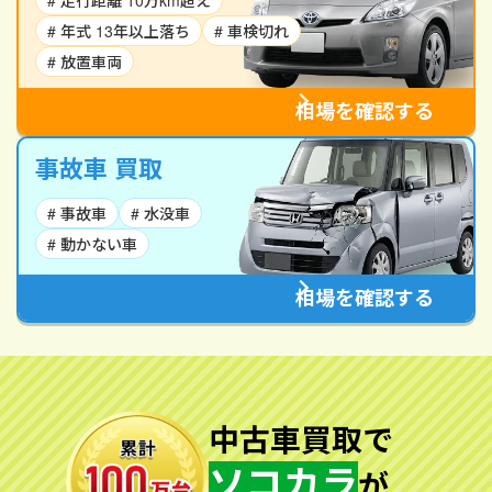
# 走行距離 10万km超え
# 年式 13年以上落ち
# 車検切れ
# 放置車両
相場を確認する
事故車 買取
# 事故車
# 水没車
# 動かない車
相場を確認する
中古車買取で
ソコカラ
が