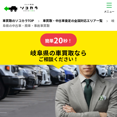
車買取のソコカラTOP
>
車買取・中古車査定の全国対応エリア一覧
>
岐
阜県の中古車・廃車・事故車買取
岐阜県
20
私たちが責任を持って
の車買取なら
簡単
秒！
査定いたします！
ソコカラの
岐阜県の車買取なら
ご相談ください！
20
入力完了！
秒で
無料で
カンタンWeb査定
電話か出張か、高い方の査定を提案。
高価買取!
だから
ご依頼いただいたお車を丁寧に査定いたします