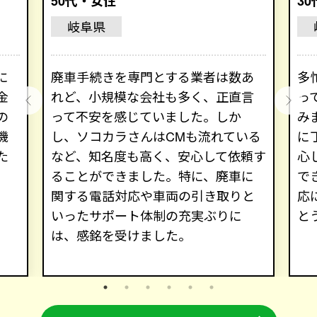
50代・女性
3
岐阜県
に
廃車手続きを専門とする業者は数あ
多
金
れど、小規模な会社も多く、正直言
っ
の
って不安を感じていました。しか
み
機
し、ソコカラさんはCMも流れている
に
た
など、知名度も高く、安心して依頼す
心
ることができました。特に、廃車に
で
関する電話対応や車両の引き取りと
応
いったサポート体制の充実ぶりに
と
は、感銘を受けました。