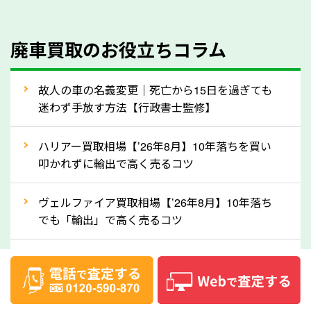
のでご安心ください。
④人気の車種は廃車でも高価買取が可能！
廃車買取のお役立ちコラム
人気の車種は廃車の状態でも、高価買取が可能です。
特にスポーツカー・トラックのほか、海外で人気の国
故人の車の名義変更｜死亡から15日を過ぎても
産車は高く買取が可能です。「廃車＝買取できない」
迷わず手放す方法【行政書士監修】
というイメージがありますが、岐阜県の「ソコカラ」
なら廃車の車も適正価格で買取できます。他社で買取
ハリアー買取相場【’26年8月】10年落ちを買い
拒否となった車も価格がつく可能性があるので、諦め
叩かれずに輸出で高く売るコツ
ずに岐阜県の「ソコカラ」にご相談ください。古い車
ヴェルファイア買取相場【’26年8月】10年落ち
でも高価買取が可能なケースは珍しくないため、まず
でも「輸出」で高く売るコツ
はWebで簡単にできる無料査定をお試しください。
実際の買取実績を、車のメーカーや状態ごとに「買取
デリカD:5買取相場【’26年8月】10年落ちを
実績」で確認できます。
「輸出」で高く売るコツ
⑤車内の簡単な清掃で買取価格アップも！