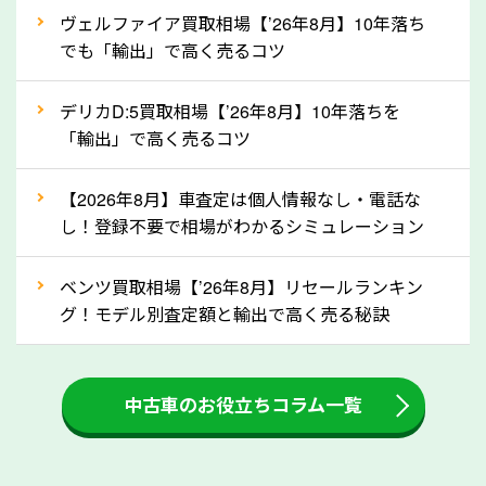
②自動車税の還付金は早く売るほど多く返
ヴェルファイア買取相場【’26年8月】10年落ち
ってきます！
でも「輸出」で高く売るコツ
自動車税の還付金は、先に年払いしていた自動車税が
月割りで返還されるものです。ですから、自動車税の
デリカD:5買取相場【’26年8月】10年落ちを
「輸出」で高く売るコツ
還付金は早めに売却するほど多く還付されます。不要
な車は早めに廃車手続きをしたほうが良いでしょう。
【2026年8月】車査定は個人情報なし・電話な
し！登録不要で相場がわかるシミュレーション
③自動車税の還付金の扱いについて確認し
ましょう！
ベンツ買取相場【’26年8月】リセールランキン
車を廃車にすると、自動車税の還付金を受け取ること
グ！モデル別査定額と輸出で高く売る秘訣
ができる場合があります。廃車買取業者の中には、還
付金をお客様に返還しない業者もあります。廃車査定
中古車のお役立ちコラム一覧
をする際には、自動車税の還付金の返還があるかどう
かを確認するようにしてください。岐阜県のソコカラ
では、自動車税の還付金をお客様に返還しております