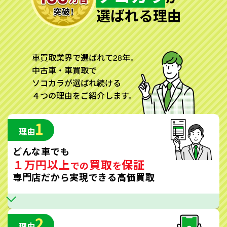
選ばれる理由
車買取業界で選ばれて28年。
中古車・車買取で
ソコカラが選ばれ続ける
４つの理由をご紹介します。
1
理由
どんな車でも
１万円以上
買取
保証
での
を
専門店だから実現できる高価買取
2
理由