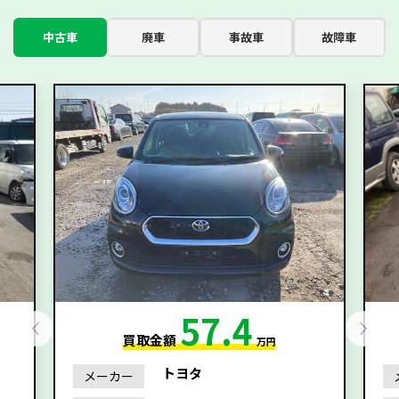
中古車
廃車
事故車
故障車
57.4
買取金額
万円
トヨタ
メーカー