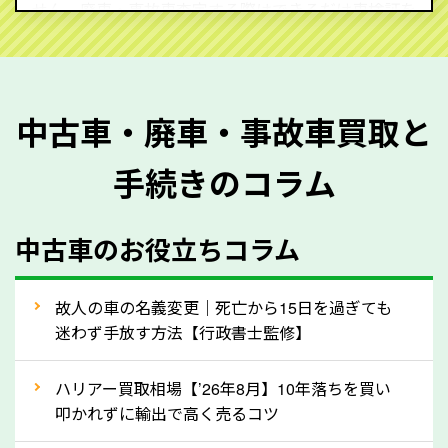
せん。廃車・事故車査定する際はできるだけ車検証を
ご準備ください。車検証があることで車両状態や年式
を正確に把握し、査定することができるため、査定価
格が上がりやすくなります。廃車・事故車査定の際に
中古車・廃車・事故車買取と
質問させていただく内容は以下の通りとなります。
手続きのコラム
メーカー／車種
年式
中古車のお役立ちコラム
型式／グレード
走行距離（例：約〇万キロ）
車検の満了日
故人の車の名義変更｜死亡から15日を過ぎても
迷わず手放す方法【行政書士監修】
内装や外装の状態
上記の情報を正確にお伝えいただくことで、正確な査
ハリアー買取相場【’26年8月】10年落ちを買い
定を行い高価買取価格をつけやすくなります。
叩かれずに輸出で高く売るコツ