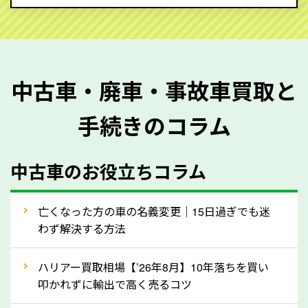
せん。廃車・事故車査定する際はできるだけ車検証を
ご準備ください。車検証があることで車両状態や年式
を正確に把握し、査定することができるため、査定価
格が上がりやすくなります。廃車・事故車査定の際に
中古車・廃車・事故車買取と
質問させていただく内容は以下の通りとなります。
手続きのコラム
メーカー／車種
年式
中古車のお役立ちコラム
型式／グレード
走行距離（例：約〇万キロ）
車検の満了日
亡くなった方の車の名義変更｜15日過ぎでも迷
わず解決する方法
内装や外装の状態
上記の情報を正確にお伝えいただくことで、正確な査
ハリアー買取相場【’26年8月】10年落ちを買い
定を行い高価買取価格をつけやすくなります。
叩かれずに輸出で高く売るコツ