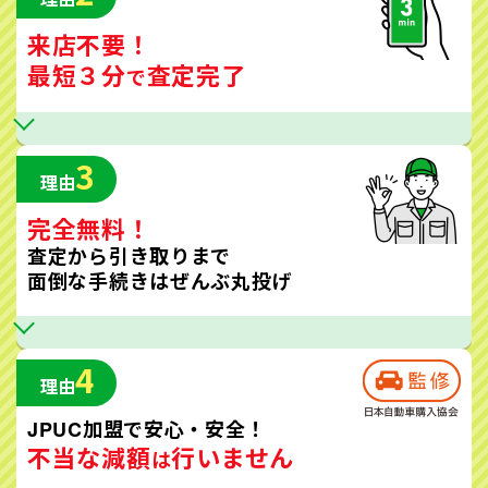
来店不要！
最短３分
査定完了
で
3
理由
完全無料！
査定から引き取りまで
面倒な手続きはぜんぶ丸投げ
4
理由
JPUC加盟で安心・安全！
不当な減額
行いません
は