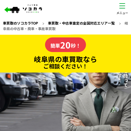
車買取のソコカラTOP
>
車買取・中古車査定の全国対応エリア一覧
>
岐
阜県の中古車・廃車・事故車買取
岐阜県
20
私たちが責任を持って
の車買取なら
簡単
秒！
査定いたします！
ソコカラの
岐阜県の車買取なら
ご相談ください！
20
入力完了！
秒で
無料で
カンタンWeb査定
電話か出張か、高い方の査定を提案。
高価買取!
だから
ご依頼いただいたお車を丁寧に査定いたします