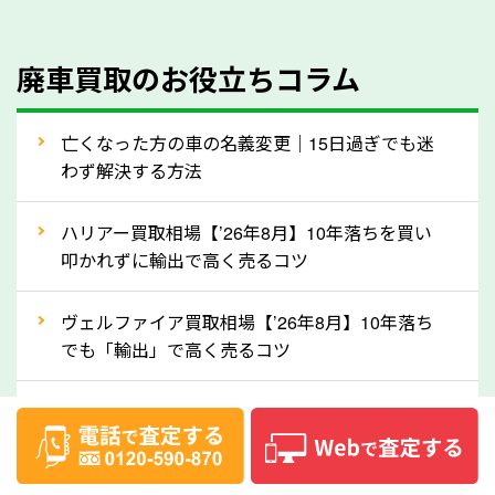
のでご安心ください。
④人気の車種は廃車でも高価買取が可能！
廃車買取のお役立ちコラム
人気の車種は廃車の状態でも、高価買取が可能です。
特にスポーツカー・トラックのほか、海外で人気の国
亡くなった方の車の名義変更｜15日過ぎでも迷
産車は高く買取が可能です。「廃車＝買取できない」
わず解決する方法
というイメージがありますが、岐阜県の「ソコカラ」
なら廃車の車も適正価格で買取できます。他社で買取
ハリアー買取相場【’26年8月】10年落ちを買い
拒否となった車も価格がつく可能性があるので、諦め
叩かれずに輸出で高く売るコツ
ずに岐阜県の「ソコカラ」にご相談ください。古い車
ヴェルファイア買取相場【’26年8月】10年落ち
でも高価買取が可能なケースは珍しくないため、まず
でも「輸出」で高く売るコツ
はWebで簡単にできる無料査定をお試しください。
実際の買取実績を、車のメーカーや状態ごとに「買取
デリカD:5買取相場【’26年8月】10年落ちを
実績」で確認できます。
「輸出」で高く売るコツ
⑤車内の簡単な清掃で買取価格アップも！