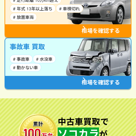
# 走行距離 10万km超え
# 年式 13年以上落ち
# 車検切れ
# 放置車両
相場を確認する
事故車 買取
# 事故車
# 水没車
# 動かない車
相場を確認する
中古車買取で
ソコカラ
が