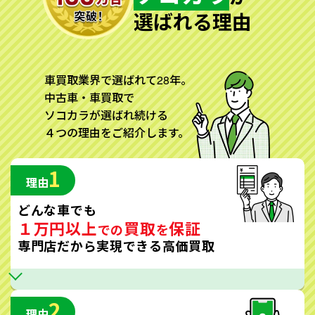
選ばれる理由
車買取業界で選ばれて28年。
中古車・車買取で
ソコカラが選ばれ続ける
４つの理由をご紹介します。
1
理由
どんな車でも
１万円以上
買取
保証
での
を
専門店だから実現できる高価買取
2
理由