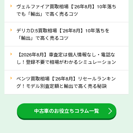
②自動車税の還付金は早く売るほど多く返
ヴェルファイア買取相場【’26年8月】10年落ち
ってきます！
でも「輸出」で高く売るコツ
自動車税の還付金は、先に年払いしていた自動車税が
月割りで返還されるものです。ですから、自動車税の
デリカD:5買取相場【’26年8月】10年落ちを
「輸出」で高く売るコツ
還付金は早めに売却するほど多く還付されます。不要
な車は早めに廃車手続きをしたほうが良いでしょう。
【2026年8月】車査定は個人情報なし・電話な
し！登録不要で相場がわかるシミュレーション
③自動車税の還付金の扱いについて確認し
ましょう！
ベンツ買取相場【’26年8月】リセールランキン
車を廃車にすると、自動車税の還付金を受け取ること
グ！モデル別査定額と輸出で高く売る秘訣
ができる場合があります。廃車買取業者の中には、還
付金をお客様に返還しない業者もあります。廃車査定
中古車のお役立ちコラム一覧
をする際には、自動車税の還付金の返還があるかどう
かを確認するようにしてください。岐阜県のソコカラ
では、自動車税の還付金をお客様に返還しております