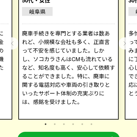
50代・女性
3
岐阜県
に
廃車手続きを専門とする業者は数あ
多
金
れど、小規模な会社も多く、正直言
っ
の
って不安を感じていました。しか
み
機
し、ソコカラさんはCMも流れている
に
た
など、知名度も高く、安心して依頼す
心
ることができました。特に、廃車に
で
関する電話対応や車両の引き取りと
応
いったサポート体制の充実ぶりに
と
は、感銘を受けました。