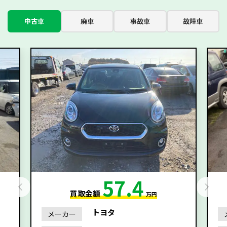
中古車
廃車
事故車
故障車
57.4
買取金額
万円
トヨタ
メーカー