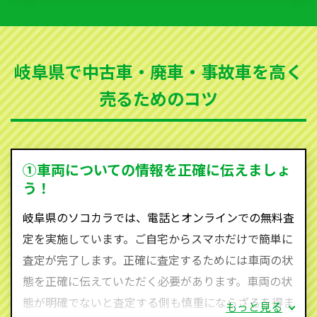
いただきます。古くなった車・廃車・事故車・故障車
など動かない車、水害車、不動車、乗らなくなってし
まった車、車検が切れて動かすことができない車でも
岐阜県で中古車・廃車・事故車を高く
買取可能です。
売るためのコツ
ソコカラは世界１１０か国に独自の販売ネットワーク
を持ち、国内に自社物流網、自社ヤードをもっている
ため、中間マージンがかかりません。だから高価買取
を実現し、お客様に利益を還元することができるので
①車両についての情報を正確に伝えましょ
す。
う！
岐阜県にお住まいであれば、まずはお気軽に（0120-
岐阜県のソコカラでは、電話とオンラインでの無料査
590-870）までお問い合わせ下さい。
定を実施しています。ご自宅からスマホだけで簡単に
査定・ご相談・見積もりはすべて無料で行います。安
査定が完了します。正確に査定するためには車両の状
心してお問い合わせください。
態を正確に伝えていただく必要があります。車両の状
態が明確でないと査定する側も慎重にならざるを得ま
もっと見る