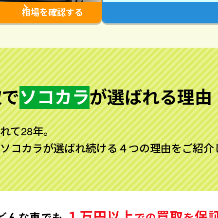
相場を確認する
取で
ソコカラ
が
選ばれる理由
れて28年。
ソコカラが選ばれ続ける４つの理由をご紹介
１万円以上
買取
保
どんな車でも
での
を