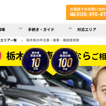
相場
手続き・ガイド
対応エリア
応エリア一覧
>
栃木県の中古車・廃車・事故車買取
栃木県の車買取なら
ご
なら
※当社調べ1998年4月～2025年3月末まで
20
入力完了！
秒で