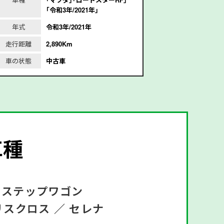
｢令和3年/2021年｣
年式
令和3年/2021年
年式
平
走行距離
2,890Km
走行距離
1
車の状態
中古車
車の状態
車種
ステップワゴン
リスクロス ／
セレナ