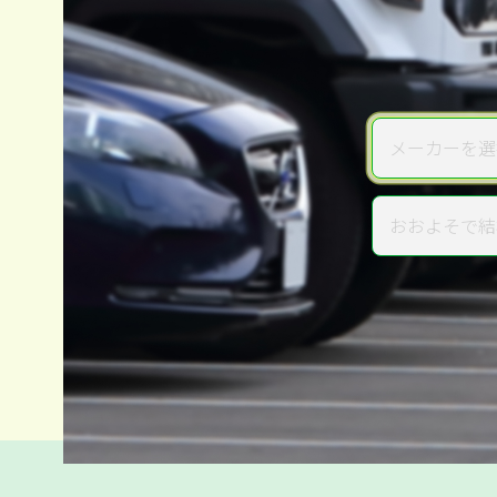
メーカーを選
メーカー
おおよそで結
年式
電話か出張か、高い方の査定を
高価買取
だから