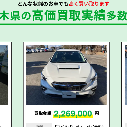
どんな状態のお車でも
高く買い取ります
高価買取実績
木県の
多
2,269,000
円
買取金額
円
｣
車種
｢スバル｣｢レヴォーグ｣｢令和3