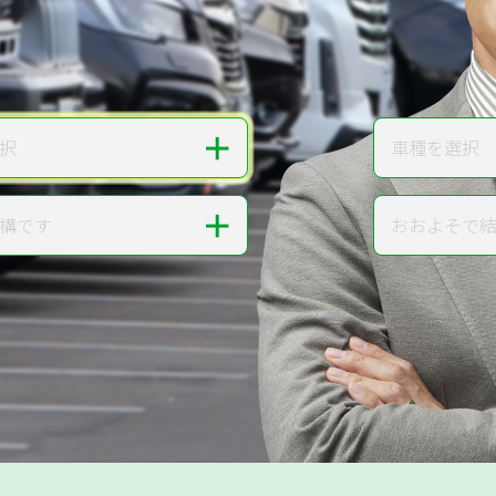
無料で
カンタンWeb査定
ご依頼いただいたお車を丁寧に査定いたします
＋
択
車種を選択
車種
＋
構です
おおよそで
走行距離
提案。
!
無料で査定する