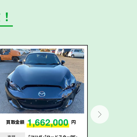
数！
1,662,000
買取金額
円
買取金額
車種
｢マツダ｣｢ロードスターRF｣
車種