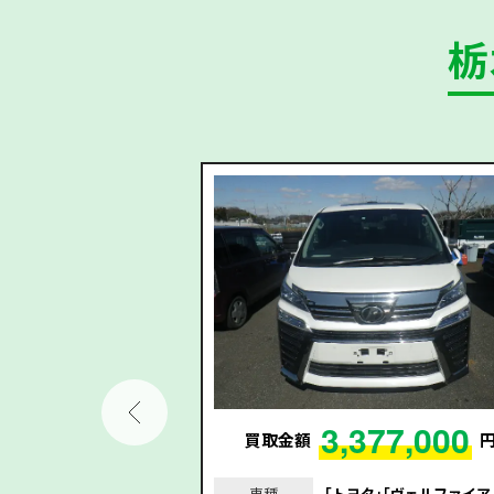
栃
31,000
3,377,000
円
買取金額
リーフ｣｢平成30年/201
車種
｢トヨタ｣｢ヴェルファイア