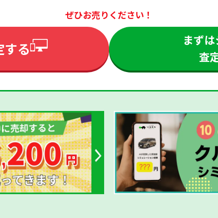
ぜひお売りください！
まずは
定する
査