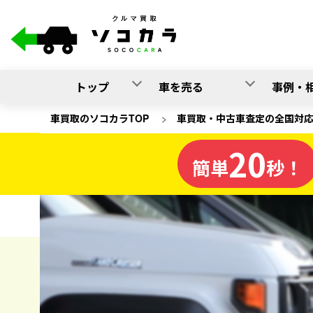
トップ
車を売る
事例・
車買取のソコカラTOP
>
車買取・中古車査定の全国対
20
栃木県
簡単
秒！
の車買取
ソコカラの