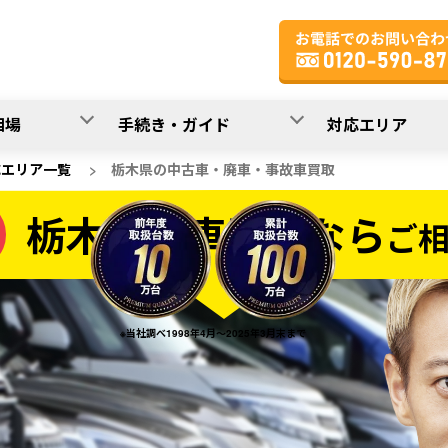
相場
手続き・ガイド
対応エリア
応エリア一覧
>
栃木県の中古車・廃車・事故車買取
栃木県の車買取なら
ご
なら
※当社調べ1998年4月～2025年3月末まで
20
入力完了！
秒で