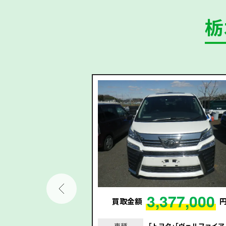
栃
31,000
3,377,000
円
買取金額
リーフ｣｢平成30年/201
車種
｢トヨタ｣｢ヴェルファイア