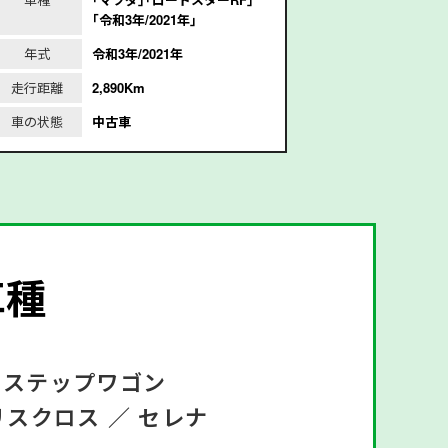
｢令和3年/2021年｣
年式
令和3年/2021年
年式
平
走行距離
2,890Km
走行距離
1
車の状態
中古車
車の状態
車種
ステップワゴン
リスクロス ／
セレナ