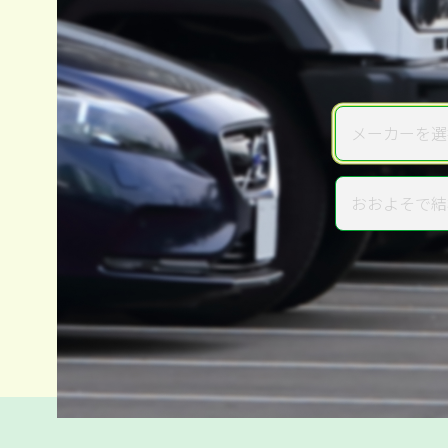
メーカーを選
メーカー
おおよそで結
年式
電話か出張か、高い方の査定を
高価買取
だから