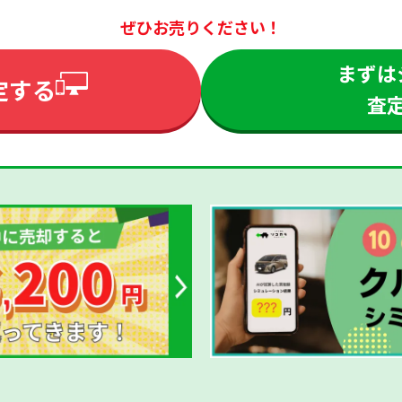
ぜひお売りください！
まずは
定する
査