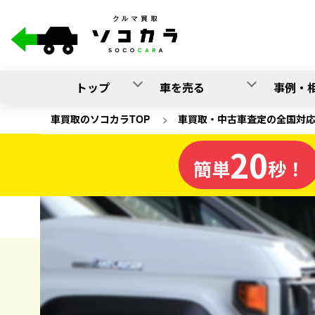
トップ
車を売る
事例・
車買取のソコカラTOP
>
車買取・中古車査定の全国対
20
栃木県
簡単
秒！
の車買取
ソコカラの