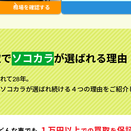
相場を確認する
取で
ソコカラ
が
選ばれる理由
れて28年。
ソコカラが選ばれ続ける４つの理由をご紹介
１万円以上
買取
保
どんな車でも
での
を