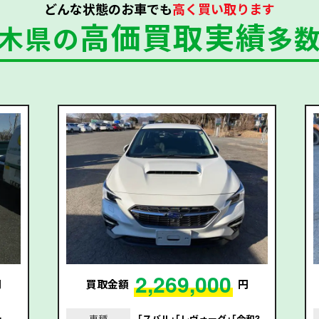
どんな状態のお車でも
高く買い取ります
高価買取実績
木県の
多
2,269,000
円
買取金額
円
｣
車種
｢スバル｣｢レヴォーグ｣｢令和3