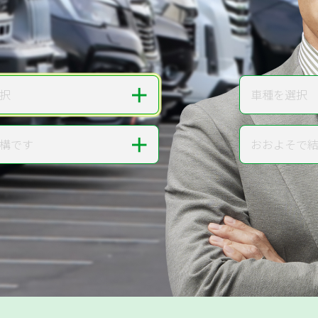
無料で
カンタンWeb査定
ご依頼いただいたお車を丁寧に査定いたします
＋
択
車種を選択
車種
＋
構です
おおよそで
走行距離
提案。
!
無料で査定する