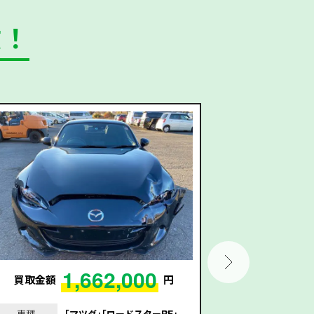
数！
1,662,000
買取金額
円
買取金額
車種
｢マツダ｣｢ロードスターRF｣
車種