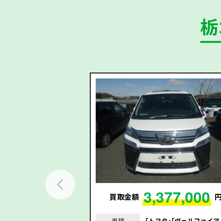
栃
31,000
3,377,000
円
買取金額
リーフ｣｢平成30年/201
車種
｢トヨタ｣｢ヴェルファイア