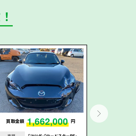
数！
1,662,000
買取金額
円
買取金額
車種
｢マツダ｣｢ロードスターRF｣
車種