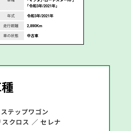
｢令和3年/2021年｣
年式
令和3年/2021年
年式
平
走行距離
2,890Km
走行距離
1
車の状態
中古車
車の状態
車種
ステップワゴン
リスクロス ／
セレナ