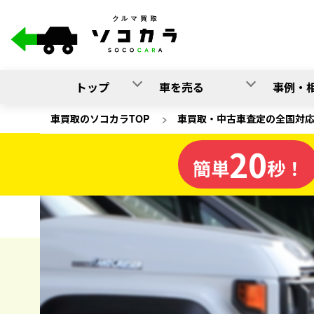
トップ
車を売る
事例・
車買取のソコカラTOP
>
車買取・中古車査定の全国対
20
栃木県
簡単
秒！
の車買取
ソコカラの