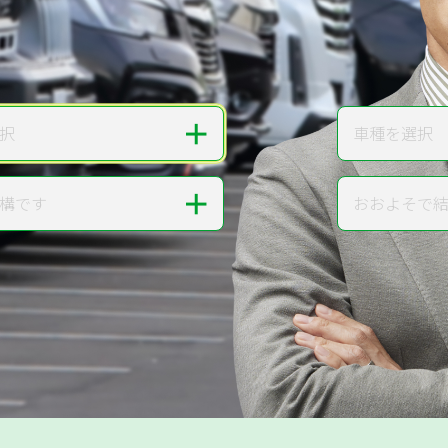
無料で
カンタンWeb査定
ご依頼いただいたお車を丁寧に査定いたします
＋
択
車種を選択
車種
＋
構です
おおよそで
走行距離
提案。
!
無料で査定する