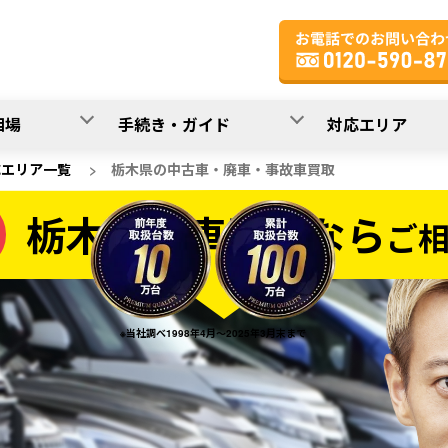
相場
手続き・ガイド
対応エリア
応エリア一覧
>
栃木県の中古車・廃車・事故車買取
栃木県の車買取なら
ご
なら
※当社調べ1998年4月～2025年3月末まで
20
入力完了！
秒で