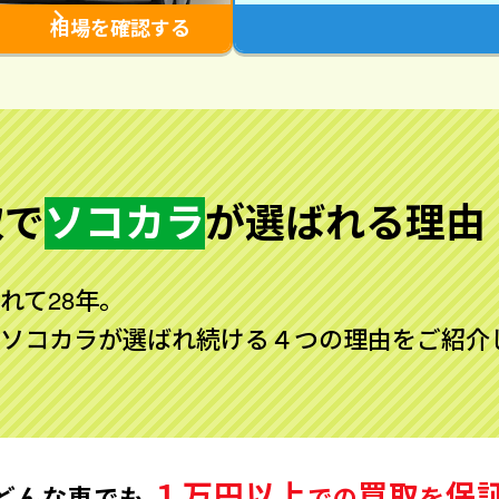
相場を確認する
取で
ソコカラ
が
選ばれる理由
れて28年。
ソコカラが選ばれ続ける４つの理由をご紹介
１万円以上
買取
保
どんな車でも
での
を