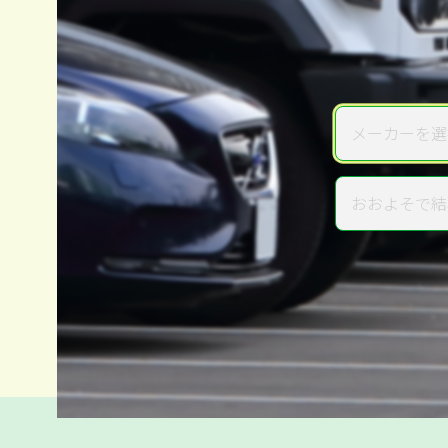
メーカーを選
メーカー
おおよそで結
年式
電話か出張か、高い方の査定を
高価買取
だから