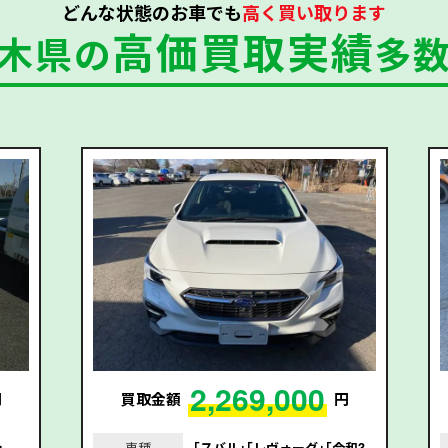
どんな状態のお車でも
高く買い取ります
高価買取実績
木県の
多
2,269,000
円
買取金額
円
｣
車種
｢スバル｣｢レヴォーグ｣｢令和3