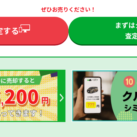
ぜひお売りください！
まずは
定する
査