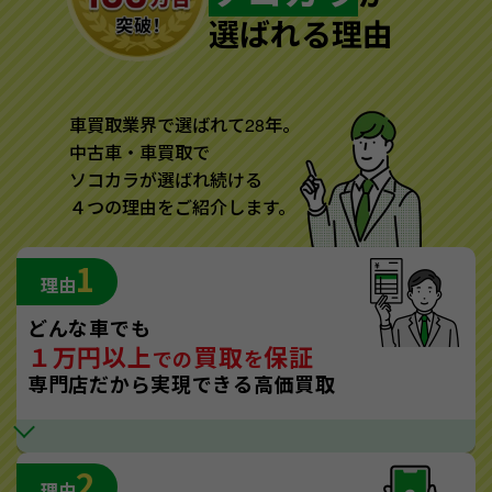
選ばれる理由
車買取業界で選ばれて28年。
中古車・車買取で
ソコカラが選ばれ続ける
４つの理由をご紹介します。
1
理由
どんな車でも
１万円以上
買取
保証
での
を
専門店だから実現できる高価買取
2
理由