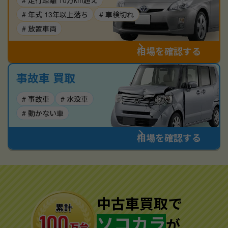
# 走行距離 10万km超え
# 年式 13年以上落ち
# 車検切れ
# 放置車両
相場を確認する
事故車 買取
# 事故車
# 水没車
# 動かない車
相場を確認する
中古車買取で
ソコカラ
が