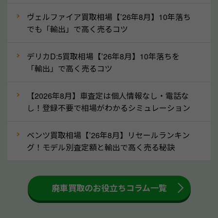
ずに栃木県の「ソコカラ」にご相談ください。古い車
ヴェルファイア買取相場【’26年8月】10年落ち
でも高価買取が可能なケースは珍しくないため、まず
でも「輸出」で高く売るコツ
はWebで簡単にできる無料査定をお試しください。
実際の買取実績を、車のメーカーや状態ごとに「買取
デリカD:5買取相場【’26年8月】10年落ちを
実績」で確認できます。
「輸出」で高く売るコツ
⑤車内の簡単な清掃で買取価格アップも！
【2026年8月】車査定は個人情報なし・電話な
しばらく乗っていない車は、車内のシートや座席の下
し！登録不要で相場がわかるシミュレーション
が汚れていることも多いです。シミや汚れが付着して
いると、買取査定時に影響する可能性も考えられま
ベンツ買取相場【’26年8月】リセールランキン
す。車内の汚れは簡単な清掃だけで取り除けることも
グ！モデル別査定額と輸出で高く売る秘訣
多いため、査定前にチェックして、清掃をしておくの
も高く売るためのコツです。洗車に関しては、特別に
大きな汚れがない限り必要はありません。査定に影響
廃車買取のお役立ちコラム一覧
するケースは少ないため、そのままお持ちいただいて
も大丈夫です。また、傷や破損がある場合、事前に修