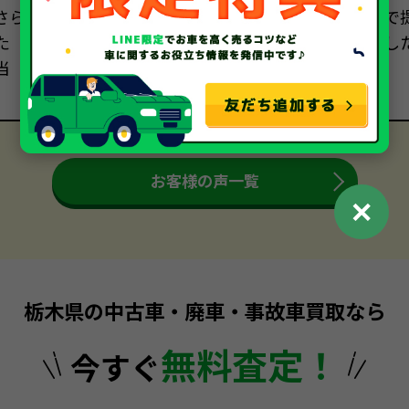
さら
で
た
し
当
お客様の声一覧
✕
栃木県の中古車・廃車・事故車買取なら
無料査定！
今すぐ