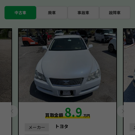
中古車
廃車
事故車
故障車
8.9
買取金額
万円
トヨタ
メーカー