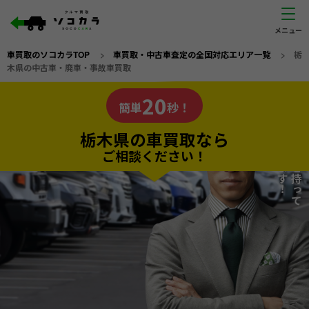
車買取のソコカラTOP
>
車買取・中古車査定の全国対応エリア一覧
>
栃
木県の中古車・廃車・事故車買取
栃木県
20
私たちが責任を持って
の車買取なら
簡単
秒！
査定いたします！
ソコカラの
栃木県の車買取なら
ご相談ください！
20
入力完了！
秒で
無料で
カンタンWeb査定
電話か出張か、高い方の査定を提案。
高価買取!
だから
ご依頼いただいたお車を丁寧に査定いたします