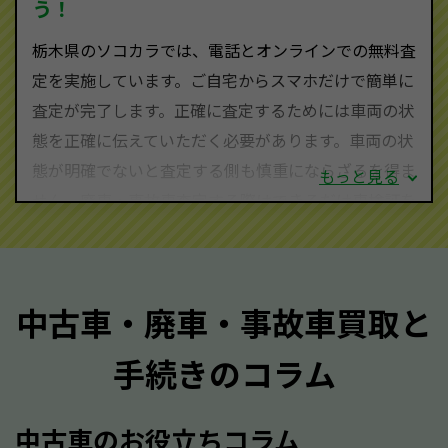
う！
栃木県にお住まいであれば、まずはお気軽に（0120-
栃木県のソコカラでは、電話とオンラインでの無料査
590-870）までお問い合わせ下さい。
定を実施しています。ご自宅からスマホだけで簡単に
査定・ご相談・見積もりはすべて無料で行います。安
査定が完了します。正確に査定するためには車両の状
心してお問い合わせください。
態を正確に伝えていただく必要があります。車両の状
態が明確でないと査定する側も慎重にならざるを得ま
もっと見る
せん。廃車・事故車査定する際はできるだけ車検証を
ご準備ください。車検証があることで車両状態や年式
を正確に把握し、査定することができるため、査定価
格が上がりやすくなります。廃車・事故車査定の際に
中古車・廃車・事故車買取と
質問させていただく内容は以下の通りとなります。
手続きのコラム
メーカー／車種
年式
中古車のお役立ちコラム
型式／グレード