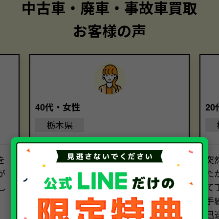
中古車・廃車・事故車買取
お客様の声
40代・女性
2
栃木県
を
丁寧な対応と、親切な説明のおかげ
突
が
で、安心して大切な車を任せることが
た
し
できました。気持ちよく手続きを進
て
めることができました。ソコカラさ
手
んにお願いして本当に良かったです。
迅