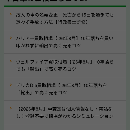
走行距離（例：約〇万キロ）
車検の満了日
故人の車の名義変更｜死亡から15日を過ぎても
迷わず手放す方法【行政書士監修】
内装や外装の状態
上記の情報を正確にお伝えいただくことで、正確な査
ハリアー買取相場【’26年8月】10年落ちを買い
定を行い高価買取価格をつけやすくなります。
叩かれずに輸出で高く売るコツ
②自動車税の還付金は早く売るほど多く返
ヴェルファイア買取相場【’26年8月】10年落ち
ってきます！
でも「輸出」で高く売るコツ
自動車税の還付金は、先に年払いしていた自動車税が
月割りで返還されるものです。ですから、自動車税の
デリカD:5買取相場【’26年8月】10年落ちを
「輸出」で高く売るコツ
還付金は早めに売却するほど多く還付されます。不要
な車は早めに廃車手続きをしたほうが良いでしょう。
【2026年8月】車査定は個人情報なし・電話な
し！登録不要で相場がわかるシミュレーション
③自動車税の還付金の扱いについて確認し
ましょう！