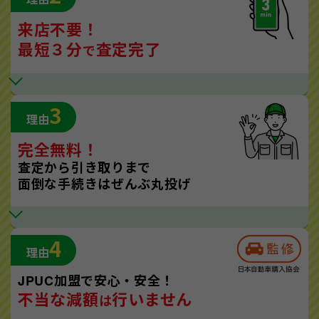
来店不要！
最短３分
査定完了
で
3
理由
完全無料！
査定から引き取りまで
面倒な手続きはぜんぶ丸投げ
4
理由
JPUC加盟で安心・安全！
不当な減額
行いません
は