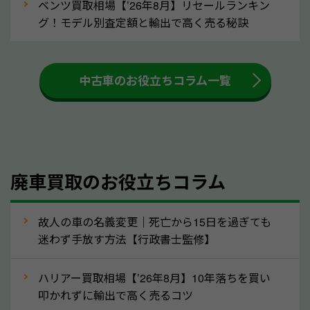
ベンツ買取相場【’26年8月】リセールランキン
車を廃車にすると、自動車税の還付金を受け取ること
グ！モデル別査定額と輸出で高く売る秘訣
ができる場合があります。廃車買取業者の中には、還
付金をお客様に返還しない業者もあります。廃車査定
中古車のお役立ちコラム一覧
をする際には、自動車税の還付金の返還があるかどう
かを確認するようにしてください。栃木県のソコカラ
では、自動車税の還付金をお客様に返還しております
のでご安心ください。
④人気の車種は廃車でも高価買取が可能！
廃車買取のお役立ちコラム
人気の車種は廃車の状態でも、高価買取が可能です。
特にスポーツカー・トラックのほか、海外で人気の国
故人の車の名義変更｜死亡から15日を過ぎても
産車は高く買取が可能です。「廃車＝買取できない」
迷わず手放す方法【行政書士監修】
というイメージがありますが、栃木県の「ソコカラ」
なら廃車の車も適正価格で買取できます。他社で買取
ハリアー買取相場【’26年8月】10年落ちを買い
拒否となった車も価格がつく可能性があるので、諦め
叩かれずに輸出で高く売るコツ