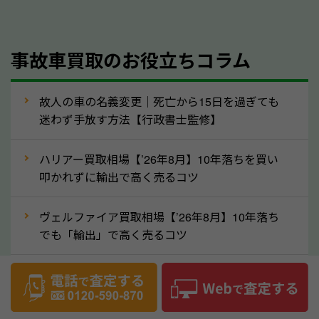
理して査定する方法もあります。しかし、修理によっ
て上がる査定金額よりも、修理費用が高くなることも
事故車買取のお役立ちコラム
あるため、まずは栃木県のソコカラへ車の状態につい
てお気軽にご相談ください。
⑥車の需要が高まるタイミングで売るのも
故人の車の名義変更｜死亡から15日を過ぎても
高価買取のポイント！
迷わず手放す方法【行政書士監修】
車を高く売るのなら、需要の高いタイミングを狙って
ハリアー買取相場【’26年8月】10年落ちを買い
買取依頼をするのもポイントです。車にも需要の高い
叩かれずに輸出で高く売るコツ
時期と低い時期があり、低い時期だと査定金額が抑え
めになる可能性もあります。逆に需要が高い時期であ
ヴェルファイア買取相場【’26年8月】10年落ち
れば、高い価格でも買取やすくなります。一般的に新
でも「輸出」で高く売るコツ
生活に向けた準備を始める1〜3月ごろは、中古車の
デリカD:5買取相場【’26年8月】10年落ちを
需要が高いです。また、転職者が多い9〜10月ごろ
「輸出」で高く売るコツ
も、比較的高い価格で売れるケースがあります。買取
の時期に指定がないのなら、車の需要が高いタイミン