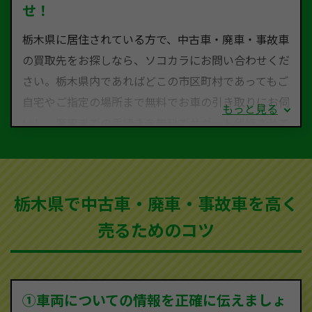
せ！
栃木県に居住されている方で、中古車・廃車・事故車
の買取先をお探しなら、ソコカラにお問い合わせくだ
さい。栃木県内であればどこの市区町村であってもご
自宅やご指定の場所まで無料でお車の引き取りにお伺
もっと見る
いし、廃車までの手続きを無料でサポート代行させて
いただきます。古くなった車・廃車・事故車・故障車
など動かない車、水害車、不動車、乗らなくなってし
まった車、車検が切れて動かすことができない車でも
栃木県で中古車・廃車・事故車を高く
買取可能です。
売るためのコツ
ソコカラは世界１１０か国に独自の販売ネットワーク
を持ち、国内に自社物流網、自社ヤードをもっている
ため、中間マージンがかかりません。だから高価買取
を実現し、お客様に利益を還元することができるので
①車両についての情報を正確に伝えましょ
す。