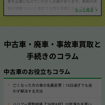
態を正確に伝えていただく必要があります。車両の状
態が明確でないと査定する側も慎重にならざるを得ま
もっと見る
せん。廃車・事故車査定する際はできるだけ車検証を
ご準備ください。車検証があることで車両状態や年式
を正確に把握し、査定することができるため、査定価
格が上がりやすくなります。廃車・事故車査定の際に
中古車・廃車・事故車買取と
質問させていただく内容は以下の通りとなります。
手続きのコラム
メーカー／車種
年式
中古車のお役立ちコラム
型式／グレード
走行距離（例：約〇万キロ）
車検の満了日
亡くなった方の車の名義変更｜15日過ぎでも迷
わず解決する方法
内装や外装の状態
上記の情報を正確にお伝えいただくことで、正確な査
ハリアー買取相場【’26年8月】10年落ちを買い