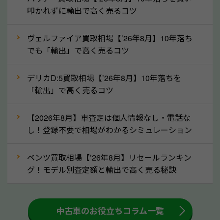
定を行い高価買取価格をつけやすくなります。
叩かれずに輸出で高く売るコツ
②自動車税の還付金は早く売るほど多く返
ヴェルファイア買取相場【’26年8月】10年落ち
ってきます！
でも「輸出」で高く売るコツ
自動車税の還付金は、先に年払いしていた自動車税が
月割りで返還されるものです。ですから、自動車税の
デリカD:5買取相場【’26年8月】10年落ちを
「輸出」で高く売るコツ
還付金は早めに売却するほど多く還付されます。不要
な車は早めに廃車手続きをしたほうが良いでしょう。
【2026年8月】車査定は個人情報なし・電話な
し！登録不要で相場がわかるシミュレーション
③自動車税の還付金の扱いについて確認し
ましょう！
ベンツ買取相場【’26年8月】リセールランキン
車を廃車にすると、自動車税の還付金を受け取ること
グ！モデル別査定額と輸出で高く売る秘訣
ができる場合があります。廃車買取業者の中には、還
付金をお客様に返還しない業者もあります。廃車査定
中古車のお役立ちコラム一覧
をする際には、自動車税の還付金の返還があるかどう