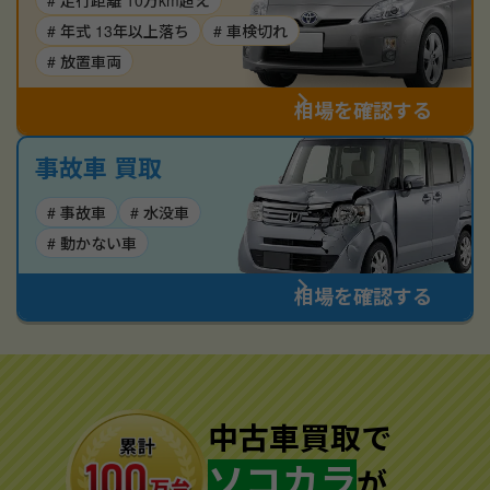
# 走行距離 10万km超え
# 年式 13年以上落ち
# 車検切れ
# 放置車両
相場を確認する
事故車 買取
# 事故車
# 水没車
# 動かない車
相場を確認する
中古車買取で
ソコカラ
が