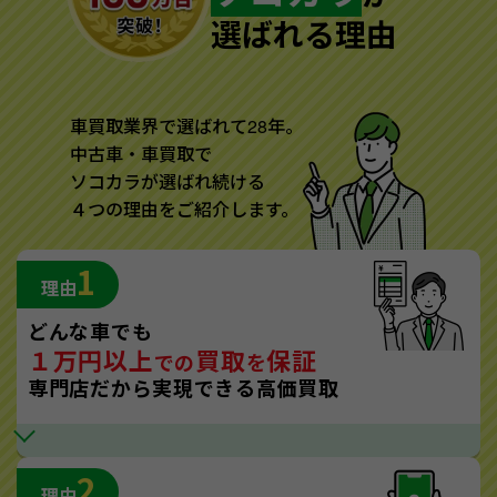
選ばれる理由
車買取業界で選ばれて28年。
中古車・車買取で
ソコカラが選ばれ続ける
４つの理由をご紹介します。
1
理由
どんな車でも
１万円以上
買取
保証
での
を
専門店だから実現できる高価買取
2
理由