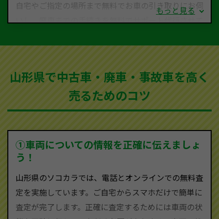
自宅やご指定の場所まで無料でお車の引き取りにお伺
もっと見る
いし、廃車までの手続きを無料でサポート代行させて
いただきます。古くなった車・廃車・事故車・故障車
など動かない車、水害車、不動車、乗らなくなってし
まった車、車検が切れて動かすことができない車でも
山形県で中古車・廃車・事故車を高く
買取可能です。
売るためのコツ
ソコカラは世界１１０か国に独自の販売ネットワーク
を持ち、国内に自社物流網、自社ヤードをもっている
ため、中間マージンがかかりません。だから高価買取
を実現し、お客様に利益を還元することができるので
①車両についての情報を正確に伝えましょ
す。
う！
山形県にお住まいであれば、まずはお気軽に（0120-
山形県のソコカラでは、電話とオンラインでの無料査
590-870）までお問い合わせ下さい。
定を実施しています。ご自宅からスマホだけで簡単に
査定・ご相談・見積もりはすべて無料で行います。安
査定が完了します。正確に査定するためには車両の状
心してお問い合わせください。