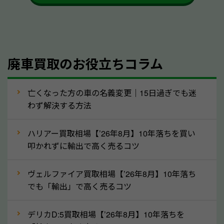
かを確認するようにしてください。山形県のソコカラ
では、自動車税の還付金をお客様に返還しております
のでご安心ください。
④人気の車種は廃車でも高価買取が可能！
廃車買取のお役立ちコラム
人気の車種は廃車の状態でも、高価買取が可能です。
特にスポーツカー・トラックのほか、海外で人気の国
亡くなった方の車の名義変更｜15日過ぎでも迷
産車は高く買取が可能です。「廃車＝買取できない」
わず解決する方法
というイメージがありますが、山形県の「ソコカラ」
なら廃車の車も適正価格で買取できます。他社で買取
ハリアー買取相場【’26年8月】10年落ちを買い
拒否となった車も価格がつく可能性があるので、諦め
叩かれずに輸出で高く売るコツ
ずに山形県の「ソコカラ」にご相談ください。古い車
ヴェルファイア買取相場【’26年8月】10年落ち
でも高価買取が可能なケースは珍しくないため、まず
でも「輸出」で高く売るコツ
はWebで簡単にできる無料査定をお試しください。
実際の買取実績を、車のメーカーや状態ごとに「買取
デリカD:5買取相場【’26年8月】10年落ちを
実績」で確認できます。