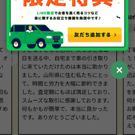
30代・女性
4
山形県
て
小さな子どもを抱え、夫も多忙な毎
丁
、オ
日を送る中、自宅まで車の引き取り
た
い
に来ていただけたのは本当に助かり
が
✕
な
ました。山形県に住む私たちにとっ
迅
て、時間と労力を大幅に節約できま
た
回も
した。査定額にもほぼ満足しており、
を
思
スムーズな取引に感謝しております。
何
すめ
何もかもが簡単で、本当に良かった
お
。
です。ありがとうございました。
応
え