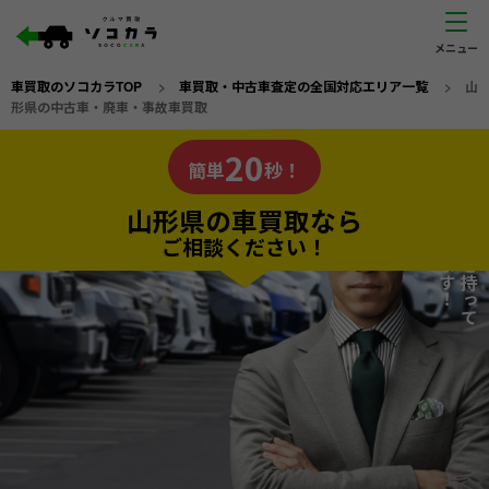
車買取のソコカラTOP
>
車買取・中古車査定の全国対応エリア一覧
>
山
形県の中古車・廃車・事故車買取
山形県
20
私たちが責任を持って
の車買取なら
簡単
秒！
査定いたします！
ソコカラの
山形県の車買取なら
ご相談ください！
20
入力完了！
秒で
無料で
カンタンWeb査定
電話か出張か、高い方の査定を提案。
高価買取!
だから
ご依頼いただいたお車を丁寧に査定いたします