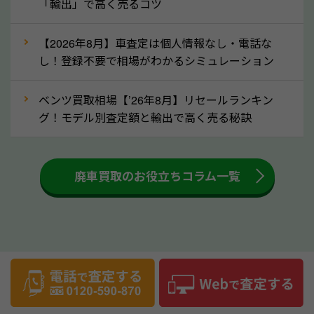
「輸出」で高く売るコツ
⑤車内の簡単な清掃で買取価格アップも！
【2026年8月】車査定は個人情報なし・電話な
しばらく乗っていない車は、車内のシートや座席の下
し！登録不要で相場がわかるシミュレーション
が汚れていることも多いです。シミや汚れが付着して
いると、買取査定時に影響する可能性も考えられま
ベンツ買取相場【’26年8月】リセールランキン
す。車内の汚れは簡単な清掃だけで取り除けることも
グ！モデル別査定額と輸出で高く売る秘訣
多いため、査定前にチェックして、清掃をしておくの
も高く売るためのコツです。洗車に関しては、特別に
大きな汚れがない限り必要はありません。査定に影響
廃車買取のお役立ちコラム一覧
するケースは少ないため、そのままお持ちいただいて
も大丈夫です。また、傷や破損がある場合、事前に修
理して査定する方法もあります。しかし、修理によっ
て上がる査定金額よりも、修理費用が高くなることも
事故車買取のお役立ちコラム
あるため、まずは山形県のソコカラへ車の状態につい
てお気軽にご相談ください。