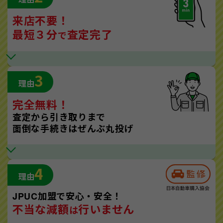
来店不要！
最短３分
査定完了
で
3
理由
完全無料！
査定から引き取りまで
面倒な手続きはぜんぶ丸投げ
4
理由
JPUC加盟で安心・安全！
不当な減額
行いません
は