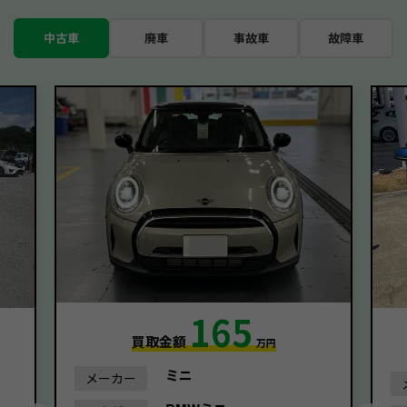
中古車
廃車
事故車
故障車
165
買取金額
万円
ミニ
メーカー