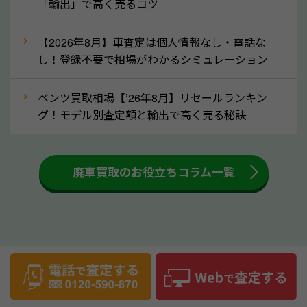
「輸出」で高く売るコツ
⑤車内の簡単な清掃で買取価格アップも！
【2026年8月】車査定は個人情報なし・電話な
しばらく乗っていない車は、車内のシートや座席の下
し！登録不要で相場がわかるシミュレーション
が汚れていることも多いです。シミや汚れが付着して
いると、買取査定時に影響する可能性も考えられま
ベンツ買取相場【’26年8月】リセールランキン
す。車内の汚れは簡単な清掃だけで取り除けることも
グ！モデル別査定額と輸出で高く売る秘訣
多いため、査定前にチェックして、清掃をしておくの
も高く売るためのコツです。洗車に関しては、特別に
大きな汚れがない限り必要はありません。査定に影響
廃車買取のお役立ちコラム一覧
するケースは少ないため、そのままお持ちいただいて
も大丈夫です。また、傷や破損がある場合、事前に修
理して査定する方法もあります。しかし、修理によっ
て上がる査定金額よりも、修理費用が高くなることも
事故車買取のお役立ちコラム
あるため、まずは山形県のソコカラへ車の状態につい
てお気軽にご相談ください。