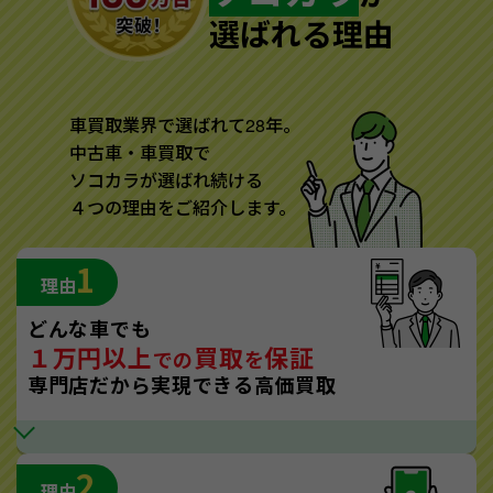
選ばれる理由
車買取業界で選ばれて28年。
中古車・車買取で
ソコカラが選ばれ続ける
４つの理由をご紹介します。
1
理由
どんな車でも
１万円以上
買取
保証
での
を
専門店だから実現できる高価買取
2
理由