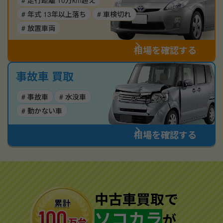
# 走行距離 10万km超え
# 年式 13年以上落ち
# 車検切れ
# 放置車両
相場を確認する
事故車 買取
# 事故車
# 水没車
# 動かない車
相場を確認する
中古車買取で
ソコカラ
が