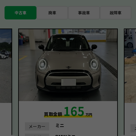
中古車
廃車
事故車
故障車
165
買取金額
万円
ミニ
メーカー