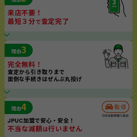
来店不要！
最短３分
査定完了
で
3
理由
完全無料！
査定から引き取りまで
面倒な手続きはぜんぶ丸投げ
4
理由
JPUC加盟で安心・安全！
不当な減額
行いません
は