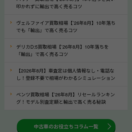
定を行い高価買取価格をつけやすくなります。
叩かれずに輸出で高く売るコツ
②自動車税の還付金は早く売るほど多く返
ヴェルファイア買取相場【’26年8月】10年落ち
ってきます！
でも「輸出」で高く売るコツ
自動車税の還付金は、先に年払いしていた自動車税が
月割りで返還されるものです。ですから、自動車税の
デリカD:5買取相場【’26年8月】10年落ちを
「輸出」で高く売るコツ
還付金は早めに売却するほど多く還付されます。不要
な車は早めに廃車手続きをしたほうが良いでしょう。
【2026年8月】車査定は個人情報なし・電話な
し！登録不要で相場がわかるシミュレーション
③自動車税の還付金の扱いについて確認し
ましょう！
ベンツ買取相場【’26年8月】リセールランキン
車を廃車にすると、自動車税の還付金を受け取ること
グ！モデル別査定額と輸出で高く売る秘訣
ができる場合があります。廃車買取業者の中には、還
付金をお客様に返還しない業者もあります。廃車査定
中古車のお役立ちコラム一覧
をする際には、自動車税の還付金の返還があるかどう