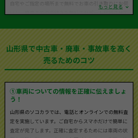
自宅やご指定の場所まで無料でお車の引き取りにお伺
もっと見る
いし、廃車までの手続きを無料でサポート代行させて
いただきます。古くなった車・廃車・事故車・故障車
など動かない車、水害車、不動車、乗らなくなってし
まった車、車検が切れて動かすことができない車でも
山形県で中古車・廃車・事故車を高く
買取可能です。
売るためのコツ
ソコカラは世界１１０か国に独自の販売ネットワーク
を持ち、国内に自社物流網、自社ヤードをもっている
ため、中間マージンがかかりません。だから高価買取
を実現し、お客様に利益を還元することができるので
①車両についての情報を正確に伝えましょ
す。
う！
山形県にお住まいであれば、まずはお気軽に（0120-
山形県のソコカラでは、電話とオンラインでの無料査
590-870）までお問い合わせ下さい。
定を実施しています。ご自宅からスマホだけで簡単に
査定・ご相談・見積もりはすべて無料で行います。安
査定が完了します。正確に査定するためには車両の状
心してお問い合わせください。