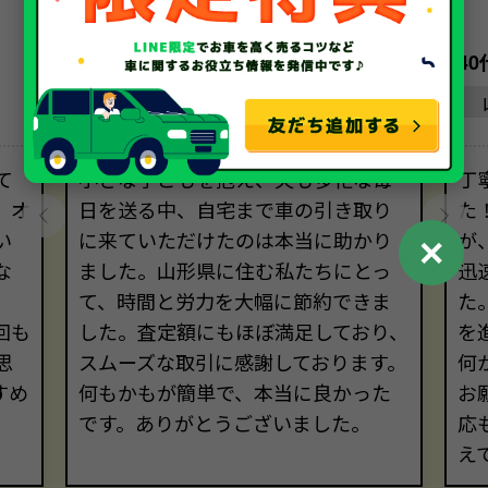
30代・女性
4
山形県
て
小さな子どもを抱え、夫も多忙な毎
丁
、オ
日を送る中、自宅まで車の引き取り
た
い
に来ていただけたのは本当に助かり
が
✕
な
ました。山形県に住む私たちにとっ
迅
て、時間と労力を大幅に節約できま
た
回も
した。査定額にもほぼ満足しており、
を
思
スムーズな取引に感謝しております。
何
すめ
何もかもが簡単で、本当に良かった
お
。
です。ありがとうございました。
応
え