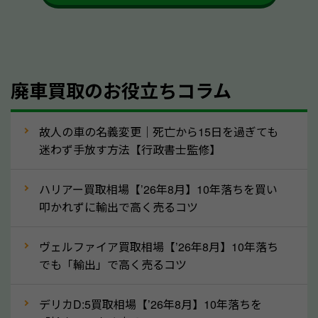
かを確認するようにしてください。山形県のソコカラ
では、自動車税の還付金をお客様に返還しております
のでご安心ください。
④人気の車種は廃車でも高価買取が可能！
廃車買取のお役立ちコラム
人気の車種は廃車の状態でも、高価買取が可能です。
特にスポーツカー・トラックのほか、海外で人気の国
故人の車の名義変更｜死亡から15日を過ぎても
産車は高く買取が可能です。「廃車＝買取できない」
迷わず手放す方法【行政書士監修】
というイメージがありますが、山形県の「ソコカラ」
なら廃車の車も適正価格で買取できます。他社で買取
ハリアー買取相場【’26年8月】10年落ちを買い
拒否となった車も価格がつく可能性があるので、諦め
叩かれずに輸出で高く売るコツ
ずに山形県の「ソコカラ」にご相談ください。古い車
ヴェルファイア買取相場【’26年8月】10年落ち
でも高価買取が可能なケースは珍しくないため、まず
でも「輸出」で高く売るコツ
はWebで簡単にできる無料査定をお試しください。
実際の買取実績を、車のメーカーや状態ごとに「買取
デリカD:5買取相場【’26年8月】10年落ちを
実績」で確認できます。