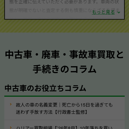
態を正確に伝えていただく必要があります。車両の状
態が明確でないと査定する側も慎重にならざるを得ま
もっと見る
せん。廃車・事故車査定する際はできるだけ車検証を
ご準備ください。車検証があることで車両状態や年式
を正確に把握し、査定することができるため、査定価
格が上がりやすくなります。廃車・事故車査定の際に
中古車・廃車・事故車買取と
質問させていただく内容は以下の通りとなります。
手続きのコラム
メーカー／車種
年式
中古車のお役立ちコラム
型式／グレード
走行距離（例：約〇万キロ）
車検の満了日
故人の車の名義変更｜死亡から15日を過ぎても
迷わず手放す方法【行政書士監修】
内装や外装の状態
上記の情報を正確にお伝えいただくことで、正確な査
ハリアー買取相場【’26年8月】10年落ちを買い