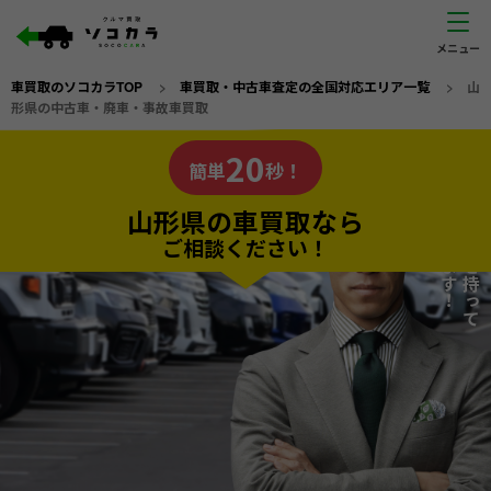
車買取のソコカラTOP
>
車買取・中古車査定の全国対応エリア一覧
>
山
形県の中古車・廃車・事故車買取
山形県
20
私たちが責任を持って
の車買取なら
簡単
秒！
査定いたします！
ソコカラの
山形県の車買取なら
ご相談ください！
20
入力完了！
秒で
無料で
カンタンWeb査定
電話か出張か、高い方の査定を提案。
高価買取!
だから
ご依頼いただいたお車を丁寧に査定いたします