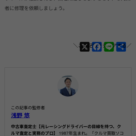
者に修理を依頼しましょう。
X
F
Li
共
a
n
有
c
e
e
b
o
o
この記事の監修者
k
浅野 悠
中古車査定士【元レーシングドライバーの目線を持つ、ク
ルマ査定と実務のプロ】
1987年生まれ。「クルマ買取ソコ