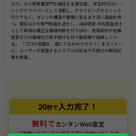
カラ」の小売事業部門を統括する責任者。 学生時代はレー
シングドライバーとして活動し、ドライビングテクニック
だけでなく、マシンの構造や整備に至るまで深い造詣を持
つ。現在はその専門知識を活かし、JAAI認定 中古車査定士
として車両の適正な価値判断を行うほか、売買契約や名義
変更などの複雑な行政手続きも日々最前線で指揮してい
る。 「プロの知識を、誰にでもわかりやすく」をモットー
に、ユーザーが直面するトラブル対処法や手続きの解説記
事を執筆。
20
入力完了！
秒で
無料で
カンタンWeb査定
ご依頼いただいたお車を丁寧に査定いたします