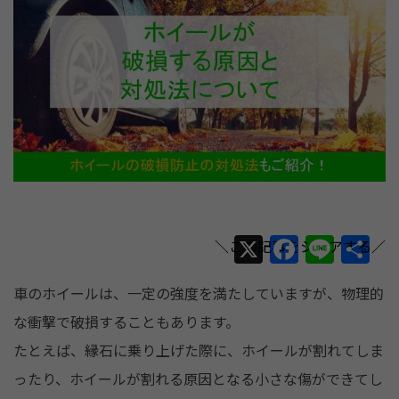
X
F
Li
共
a
n
有
車のホイールは、一定の強度を満たしていますが、物理的
c
e
な衝撃で破損することもあります。
e
たとえば、縁石に乗り上げた際に、ホイールが割れてしま
b
ったり、ホイールが割れる原因となる小さな傷ができてし
o