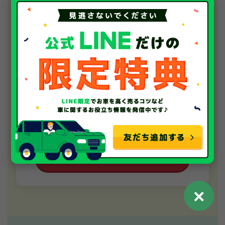
＋
メーカーを選択
メーカー
＋
車種を選択
車種
＋
おおよそで結構です
年式
＋
おおよそで結構です
走行距離
無料で査定する
✕