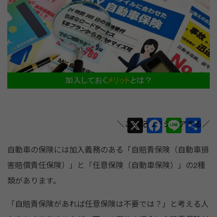
X
F
Li
共
a
n
有
自動車の保険には加入義務のある「自賠責保険（自動車損
c
e
害賠償責任保険）」と「任意保険（自動車保険）」の2種
e
類があります。
b
o
「自賠責保険があれば任意保険は不要では？」と考える人