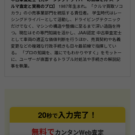
ルマ査定と実務のプロ】
1987年生まれ。「クルマ買取ソコ
カラ」の小売事業部門を統括する責任者。 学生時代はレー
シングドライバーとして活動し、ドライビングテクニック
だけでなく、マシンの構造や整備に至るまで深い造詣を持
つ。現在はその専門知識を活かし、JAAI認定 中古車査定士
として車両の適正な価値判断を行うほか、売買契約や名義
変更などの複雑な行政手続きも日々最前線で指揮してい
る。 「プロの知識を、誰にでもわかりやすく」をモットー
に、ユーザーが直面するトラブル対処法や手続きの解説記
事を執筆。
20
入力完了！
秒で
無料で
カンタンWeb査定