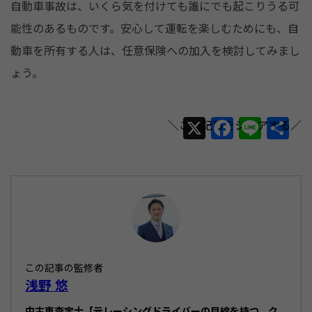
自動車事故は、いくら気を付けても誰にでも起こりうる可
能性のあるものです。安心して運転を楽しむためにも、自
動車を所有する人は、任意保険への加入を検討してみまし
ょう。
X
F
Li
共
a
n
有
c
e
e
b
o
o
この記事の監修者
k
浅野 悠
中古車査定士【元レーシングドライバーの目線を持つ、ク