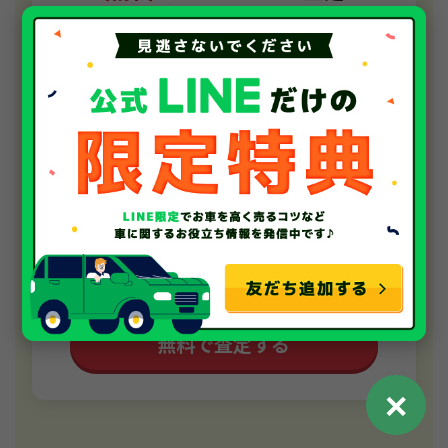
ご依頼いただいたお車を丁寧に査定いたします
＋
メーカーを選択
メーカー
＋
車種を選択
車種
＋
おおよそで結構です
年式
＋
おおよそで結構です
走行距離
無料で査定する
✕