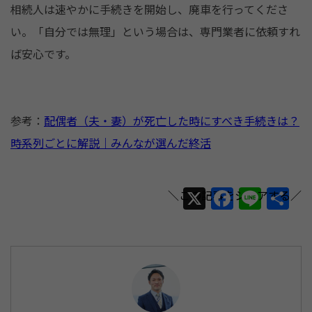
相続人は速やかに手続きを開始し、廃車を行ってくださ
い。「自分では無理」という場合は、専門業者に依頼すれ
ば安心です。
参考：
配偶者（夫・妻）が死亡した時にすべき手続きは？
時系列ごとに解説｜みんなが選んだ終活
X
F
Li
共
a
n
有
c
e
e
b
o