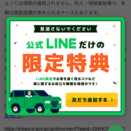
よっては保険が適用されません。対人・物損事故等で、多
額の損害賠償が求められるケースもあります。
この他、名義変更を行わないと自動車重量税・自動車税・
自賠責保険が還付されないデメリットもあります。
道路運送車両法では、「所有者の変更があった場合、その
事実が発生した日から15日以内に国土交通大臣の行う移転
登録の申請をしなければならない」と明示されています。
[注2]
名義変更は早めに行いましょう。
[注2]
e-Gov,「道路運送車両法（昭和二十六年法律第百八十
五号）」
,
https://elaws.e-gov.go.jp/document?lawid=326AC0000000