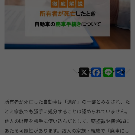
X
F
Li
共
a
n
有
c
e
e
所有者が死亡した自動車は「遺産」の一部とみなされ、た
b
とえ家族でも勝手に処分することは認められていません。
o
他人の財産を勝手に使い込んだとして、窃盗罪や横領罪に
o
あたる可能性があります。故人の家族・親族で「廃車にし