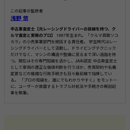
o
この記事の監修者
k
浅野 悠
中古車査定士【元レーシングドライバーの目線を持つ、ク
ルマ査定と実務のプロ】
1987年生まれ。「クルマ買取ソコ
カラ」の小売事業部門を統括する責任者。 学生時代はレー
シングドライバーとして活動し、ドライビングテクニック
だけでなく、マシンの構造や整備に至るまで深い造詣を持
つ。現在はその専門知識を活かし、JAAI認定 中古車査定士
として車両の適正な価値判断を行うほか、売買契約や名義
変更などの複雑な行政手続きも日々最前線で指揮してい
る。 「プロの知識を、誰にでもわかりやすく」をモットー
に、ユーザーが直面するトラブル対処法や手続きの解説記
事を執筆。